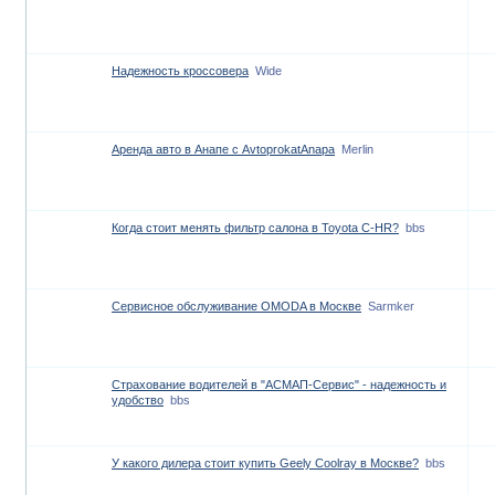
Надежность кроссовера
Wide
Аренда авто в Анапе с AvtoprokatAnapa
Merlin
Когда стоит менять фильтр салона в Toyota C-HR?
bbs
Сервисное обслуживание OMODA в Москве
Sarmker
Страхование водителей в "АСМАП-Сервис" - надежность и
удобство
bbs
У какого дилера стоит купить Geely Coolray в Москве?
bbs