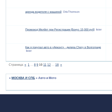
аренда водителя с машиной
OtisThomson
Промокод Мелбет при Регистрации [Бонус 15,000 руб]
lister
Как я покупал авто в «Арконт» - дилера Chery в Волгограде
lister
Страница:
«
1
…
8
9
10
11
12
…
18
»
»
МОСКВА И СПБ
»
Авто и Мото