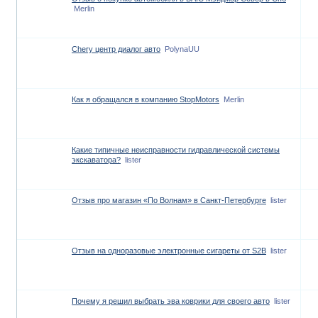
Merlin
Chery центр диалог авто
PolynaUU
Как я обращался в компанию StopMotors
Merlin
Какие типичные неисправности гидравлической системы
экскаватора?
lister
Отзыв про магазин «По Волнам» в Санкт-Петербурге
lister
Отзыв на одноразовые электронные сигареты от S2B
lister
Почему я решил выбрать эва коврики для своего авто
lister