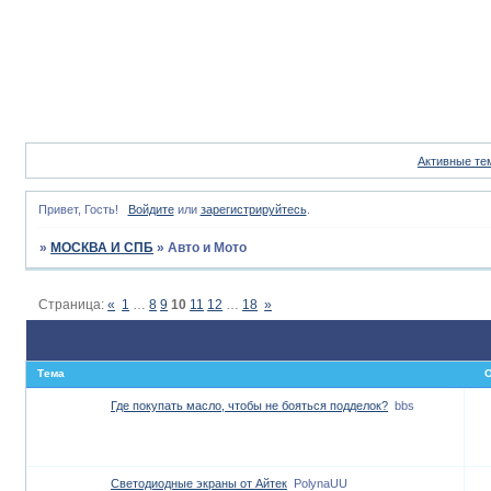
Активные те
Привет, Гость!
Войдите
или
зарегистрируйтесь
.
»
МОСКВА И СПБ
»
Авто и Мото
Страница:
«
1
…
8
9
10
11
12
…
18
»
Тема
О
Где покупать масло, чтобы не бояться подделок?
bbs
Светодиодные экраны от Айтек
PolynaUU