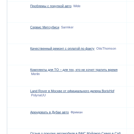
Проблемы с покупкой авто
Wide
Сервис Митсубиси
Sarmker
Качественный ремонт с оплатой по факту
OtisThomson
Комплекты для ТО – для тех, кто не хочет тратить время
Merlin
Land Rover в Москве от официального дилера BorisHof
PolynaUU
Арендовать в Дубае авто
Фриман
Отзыв о покупке автомобиля в BAIC Мэйджор Север в Спб