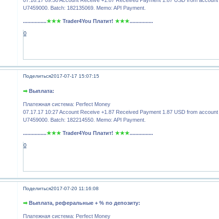
U7459000. Batch: 182135069. Memo: API Payment.
................
★★★
Trader4You Платит!
★★★
................
0
Поделиться
2017-07-17 15:07:15
➡
Выплата:
Платежная система: Perfect Money
07.17.17 10:27 Account Receive +1.87 Received Payment 1.87 USD from account
U7459000. Batch: 182214550. Memo: API Payment.
................
★★★
Trader4You Платит!
★★★
................
0
Поделиться
2017-07-20 11:16:08
➡
Выплата, реферальные + % по депозиту:
Платежная система: Perfect Money