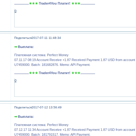
................
★★★
Trader4You Платит!
★★★
................
0
Поделиться
2017-07-11 11:48:34
➡
Выплата:
Платежная система: Perfect Money
07.11.17 08:19 Account Receive +1.87 Received Payment 1.87 USD from account
U7459000. Batch: 181682876. Memo: API Payment.
................
★★★
Trader4You Платит!
★★★
................
0
Поделиться
2017-07-12 13:56:49
➡
Выплата:
Платежная система: Perfect Money
07.12.17 11:34 Account Receive +1.87 Received Payment 1.87 USD from account
U7459000. Batch: 181791517. Memo: API Payment.