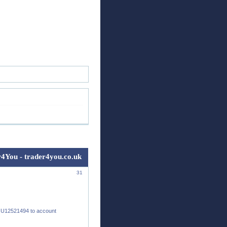
ск
Регистрация
Войти
4You - trader4you.co.uk
31
 U12521494 to account