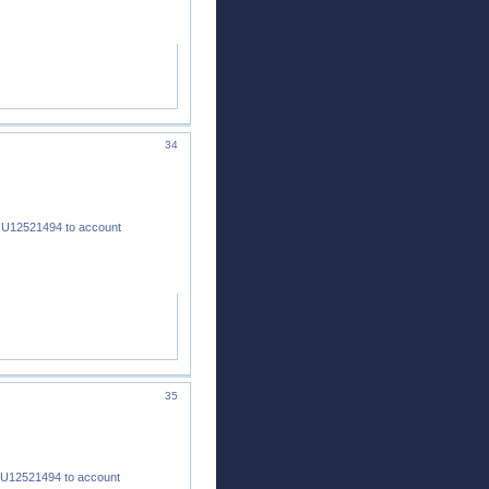
34
 U12521494 to account
35
 U12521494 to account