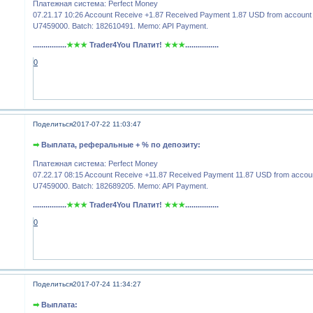
Платежная система: Perfect Money
07.21.17 10:26 Account Receive +1.87 Received Payment 1.87 USD from account
U7459000. Batch: 182610491. Memo: API Payment.
................
★★★
Trader4You Платит!
★★★
................
0
Поделиться
2017-07-22 11:03:47
➡
Выплата, реферальные + % по депозиту:
Платежная система: Perfect Money
07.22.17 08:15 Account Receive +11.87 Received Payment 11.87 USD from accou
U7459000. Batch: 182689205. Memo: API Payment.
................
★★★
Trader4You Платит!
★★★
................
0
Поделиться
2017-07-24 11:34:27
➡
Выплата: