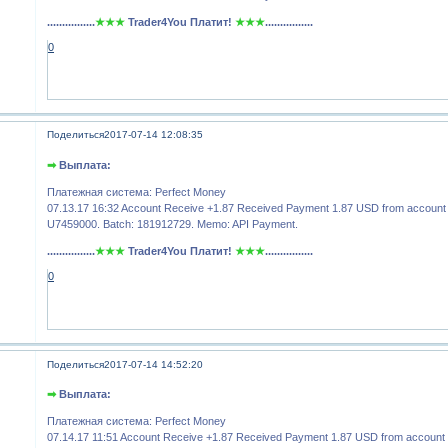
................
★★★
Trader4You Платит!
★★★
................
0
Поделиться
2017-07-14 12:08:35
➡
Выплата:
Платежная система: Perfect Money
07.13.17 16:32 Account Receive +1.87 Received Payment 1.87 USD from account
U7459000. Batch: 181912729. Memo: API Payment.
................
★★★
Trader4You Платит!
★★★
................
0
Поделиться
2017-07-14 14:52:20
➡
Выплата:
Платежная система: Perfect Money
07.14.17 11:51 Account Receive +1.87 Received Payment 1.87 USD from account