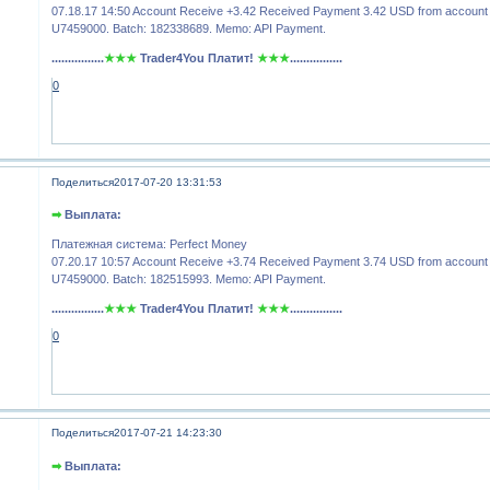
07.18.17 14:50 Account Receive +3.42 Received Payment 3.42 USD from account
U7459000. Batch: 182338689. Memo: API Payment.
................
★★★
Trader4You Платит!
★★★
................
0
Поделиться
2017-07-20 13:31:53
➡
Выплата:
Платежная система: Perfect Money
07.20.17 10:57 Account Receive +3.74 Received Payment 3.74 USD from account
U7459000. Batch: 182515993. Memo: API Payment.
................
★★★
Trader4You Платит!
★★★
................
0
Поделиться
2017-07-21 14:23:30
➡
Выплата: