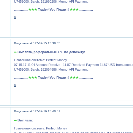
U7459000. Batch: 181980206. Memo: API Payment.
................
★★★
Trader4You Платит!
★★★
................
0
Поделиться
2017-07-15 13:38:35
➡
Выплата, реферальные + % по депозиту:
Платежная система: Perfect Money
07.15.17 11:04 Account Receive +11.87 Received Payment 11.87 USD from accou
U7459000. Batch: 182064886. Memo: API Payment.
................
★★★
Trader4You Платит!
★★★
................
0
Поделиться
2017-07-16 13:40:31
➡
Выплата:
Платежная система: Perfect Money
07.16.17 09:50 Account Receive +1.87 Received Payment 1.87 USD from account