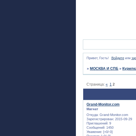
Привет, Гость!
Войдите
или
за
»
МОСКВА И СПБ
»
Курилк
Страница:
«
1
2
Grand-Monitor.com
Магнат
Откуда:
Grand-Monitor.com
Зарегистрирован
: 2015-09-29
Приглашений:
9
Сообщений:
1450
Уважение:
[+0/-0]
Позитив:
[+0/-0]