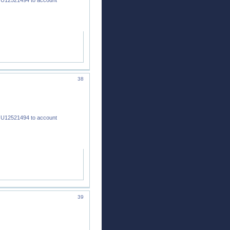
38
 U12521494 to account
39