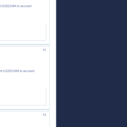
 U12521494 to account
42
nt U12521494 to account
43