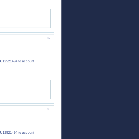
32
 U12521494 to account
33
 U12521494 to account