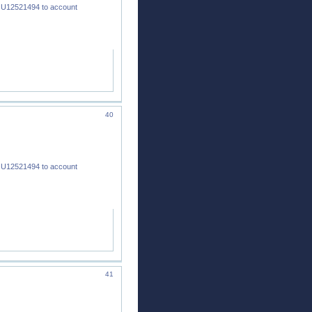
 U12521494 to account
40
 U12521494 to account
41