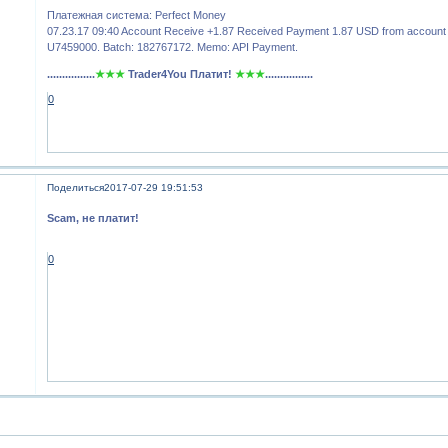
Платежная система: Perfect Money
07.23.17 09:40 Account Receive +1.87 Received Payment 1.87 USD from account
U7459000. Batch: 182767172. Memo: API Payment.
................
★★★
Trader4You Платит!
★★★
................
0
Поделиться
2017-07-29 19:51:53
Scam, не платит!
0