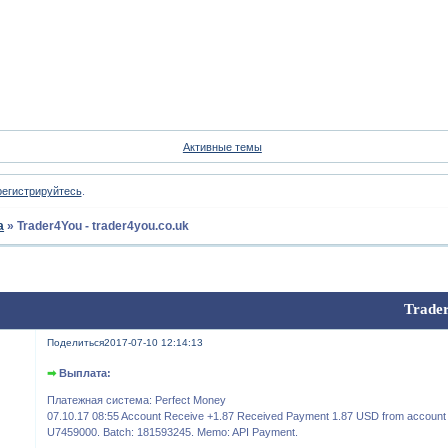
Форум
Участники
Пои
Активные темы
регистрируйтесь
.
а
»
Trader4You - trader4you.co.uk
Trader
Поделиться
2017-07-10 12:14:13
➡
Выплата:
Платежная система: Perfect Money
07.10.17 08:55 Account Receive +1.87 Received Payment 1.87 USD from account
U7459000. Batch: 181593245. Memo: API Payment.