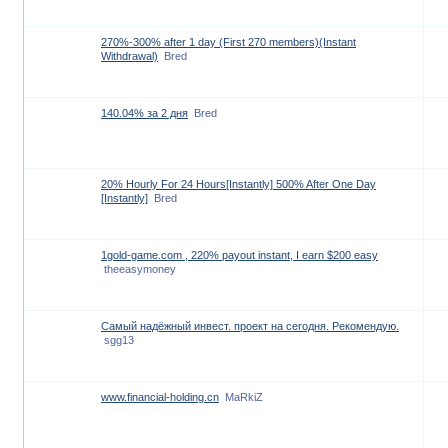
270%-300% after 1 day (First 270 members)(Instant
Withdrawal)
Bred
140.04% за 2 дня
Bred
20% Hourly For 24 Hours[Instantly] 500% After One Day
[Instantly]
Bred
1gold-game.com , 220% payout instant, I earn $200 easy
theeasymoney
Самый надёжный инвест. проект на сегодня. Рекомендую.
sgg13
www.financial-holding.cn
MaRkiZ