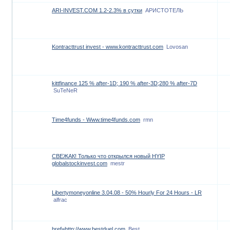
ARI-INVEST.COM 1.2-2.3% в сутки
АРИСТОТЕЛЬ
Kontracttrust invest - www.kontracttrust.com
Lovosan
kittfinance 125 % after-1D; 190 % after-3D;280 % after-7D
SuTeNeR
Time4funds - Www.time4funds.com
rmn
СВЕЖАК! Только что открылся новый HYIP
globalstockinvest.com
mestr
Libertymoneyonline 3.04.08 - 50% Hourly For 24 Hours - LR
alfrac
href=http://www.bestduel.com
Best