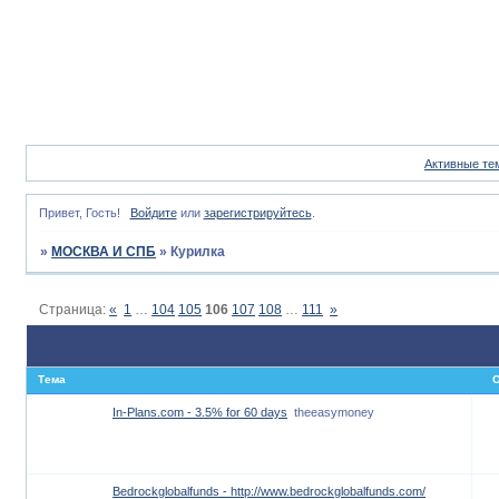
Активные те
Привет, Гость!
Войдите
или
зарегистрируйтесь
.
»
МОСКВА И СПБ
»
Курилка
Страница:
«
1
…
104
105
106
107
108
…
111
»
Тема
О
In-Plans.com - 3.5% for 60 days
theeasymoney
Bedrockglobalfunds - http://www.bedrockglobalfunds.com/