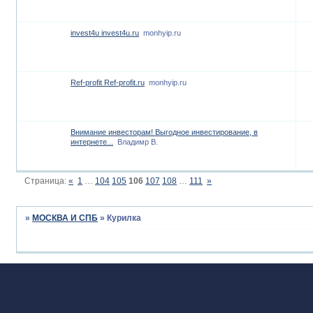
invest4u invest4u.ru
monhyip.ru
Ref-profit Ref-profit.ru
monhyip.ru
Внимание инвесторам! Выгодное инвестирование, в
интернете...
Владимр В.
Страница:
«
1
…
104
105
106
107
108
…
111
»
»
МОСКВА И СПБ
»
Курилка