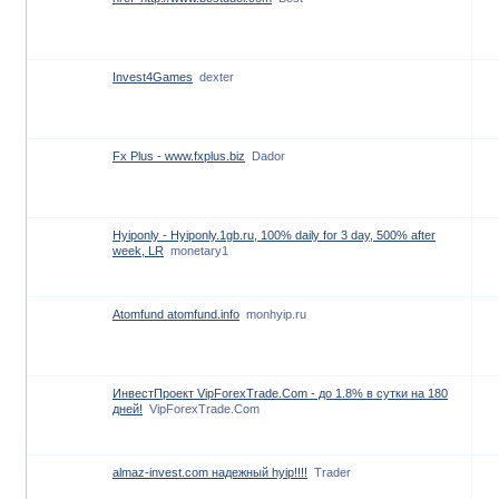
Invest4Games
dexter
Fx Plus - www.fxplus.biz
Dador
Hyiponly - Hyiponly.1gb.ru, 100% daily for 3 day, 500% after
week, LR
monetary1
Atomfund atomfund.info
monhyip.ru
ИнвестПроект VipForexTrade.Com - до 1.8% в сутки на 180
дней!
VipForexTrade.Com
almaz-invest.com надежный hyip!!!!
Trader