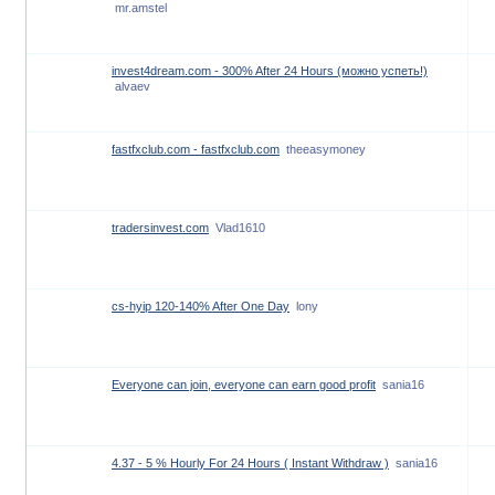
mr.amstel
invest4dream.com - 300% After 24 Hours (можно успеть!)
alvaev
fastfxclub.com - fastfxclub.com
theeasymoney
tradersinvest.com
Vlad1610
cs-hyip 120-140% After One Day
lony
Everyone can join, everyone can earn good profit
sania16
4.37 - 5 % Hourly For 24 Hours ( Instant Withdraw )
sania16