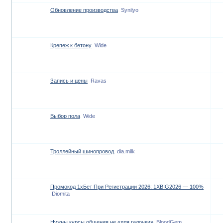
Обновление производства
Synilyo
Крепеж к бетону
Wide
Запись и цены
Ravas
Выбор пола
Wide
Троллейный шинопровод
dia.milk
Промокод 1хБет При Регистрации 2026: 1XBIG2026 — 100%
Diomita
Нужны курсы общения не «для галочки»
BloodGem