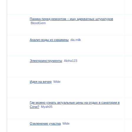
Паника перед ремонтом – ищу адекватных штукатуров
BloodGem
Анализ воды из скважины
dia.milk
Электроинструменты
Aloha123
Идея на вечер
Wide
Где можно узнать актуальные цены на отдых в санатории в
Сочи?
Myah05
Озеленение участка
Wide