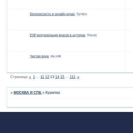
Безопасность в онлайн-играх
Synilyo
ESP визуализация врагов в шутерах
Ravas
Чистая вода
dia.milk
Страница:
«
1
…
11
12
13
14
15
…
111
»
»
МОСКВА И СПБ
»
Курилка