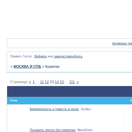
Активные те
Привет, Гость!
Войдите
или
зарегистрируйтесь
.
»
МОСКВА И СПБ
»
Курилка
Страница:
«
1
…
11
12
13
14
15
…
111
»
Тема
О
Беременность и тяжесть в ногах
Synilyo
Починить протез без переплат
BloodGem