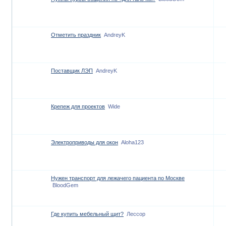
Отметить праздник
AndreyK
Поставщик ЛЭП
AndreyK
Крепеж для проектов
Wide
Электроприводы для окон
Aloha123
Нужен транспорт для лежачего пациента по Москве
BloodGem
Где купить мебельный щит?
Лессор