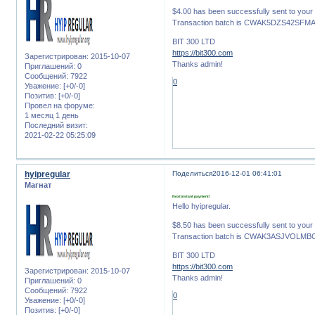
$4.00 has been successfully sent to yo
Transaction batch is CWAK5DZS42SF
BIT 300 LTD
https://bit300.com
Зарегистрирован
: 2015-10-07
Thanks admin!
Приглашений:
0
Сообщений:
7922
0
Уважение:
[+0/-0]
Позитив:
[+0/-0]
Провел на форуме:
1 месяц 1 день
Последний визит:
2021-02-22 05:25:09
hyipregular
Поделиться
2016-12-01 06:41:01
Магнат
Next instant payment!
Hello hyipregular.
$8.50 has been successfully sent to yo
Transaction batch is CWAK3ASJVOLM
BIT 300 LTD
https://bit300.com
Зарегистрирован
: 2015-10-07
Thanks admin!
Приглашений:
0
Сообщений:
7922
0
Уважение:
[+0/-0]
Позитив:
[+0/-0]