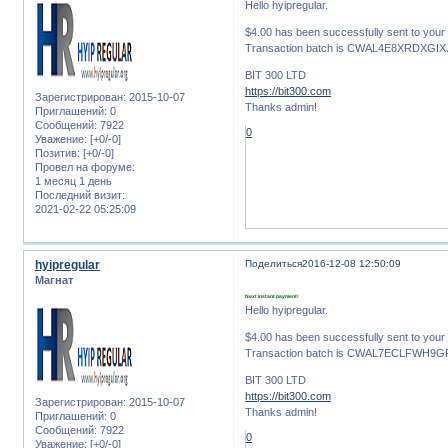
Hello hyipregular.
$4.00 has been successfully sent to yo
Transaction batch is CWAL4E8XRDXGI
BIT 300 LTD
https://bit300.com
Зарегистрирован
: 2015-10-07
Thanks admin!
Приглашений:
0
Сообщений:
7922
0
Уважение:
[+0/-0]
Позитив:
[+0/-0]
Провел на форуме:
1 месяц 1 день
Последний визит:
2021-02-22 05:25:09
hyipregular
Поделиться
2016-12-08 12:50:09
Магнат
Next instant payment!
Hello hyipregular.
$4.00 has been successfully sent to yo
Transaction batch is CWAL7ECLFWH
BIT 300 LTD
https://bit300.com
Зарегистрирован
: 2015-10-07
Thanks admin!
Приглашений:
0
Сообщений:
7922
0
Уважение:
[+0/-0]