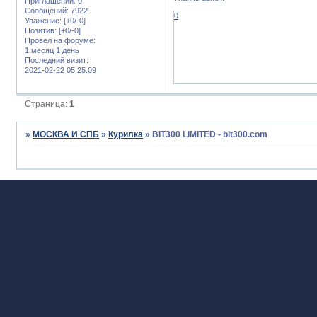
Приглашений:
0
Сообщений:
7922
0
Уважение:
[+0/-0]
Позитив:
[+0/-0]
Провел на форуме:
1 месяц 1 день
Последний визит:
2021-02-22 05:25:09
Страница:
1
»
МОСКВА И СПБ
»
Курилка
»
BIT300 LIMITED - bit300.com