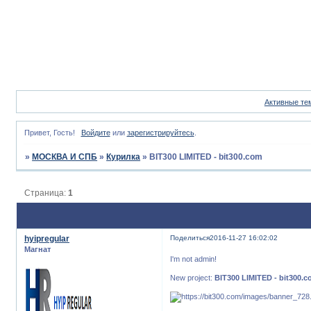
Активные те
Привет, Гость!
Войдите
или
зарегистрируйтесь
.
»
МОСКВА И СПБ
»
Курилка
»
BIT300 LIMITED - bit300.com
Страница:
1
hyipregular
Поделиться
2016-11-27 16:02:02
Магнат
I'm not admin!
New project:
BIT300 LIMITED - bit300.