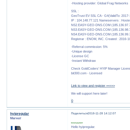
-Hosting provider: Global Frag Networks
SSL :
GeoTrust EV SSL CA - G4(ValidTo: 2017-
IP : 104.148.77.121 Nameservers : Hos
NS2.EASY-GEO-DNS.COM (185.136.97.
NS3.EASY-GEO-DNS.COM (185.136.98.
NS4.EASY-GEO-DNS.COM (185.136.99.
Registrar : ENOM, INC. Created : 2016-1
-Referral commission: 5%
-Unique design
-License GC
-Instant Withdraw
Check GoldCoders' HYIP Manager Licen
bit300.com - Licensed
Link to view and register ==>>>
We will support here later!
0
hyipregular
Поделиться
2016-11-28 14:12:07
Магнат
Instant payment!
Hello hyipregular.