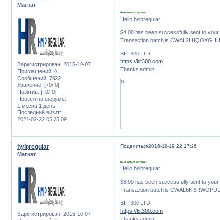
Магнат
Next instant payment!
Hello hyipregular.
$4.00 has been successfully sent to yo
Transaction batch is CWAL2LUQQXGHU
BIT 300 LTD
https://bit300.com
Зарегистрирован
: 2015-10-07
Thanks admin!
Приглашений:
0
Сообщений:
7922
0
Уважение:
[+0/-0]
Позитив:
[+0/-0]
Провел на форуме:
1 месяц 1 день
Последний визит:
2021-02-22 05:25:09
hyipregular
Поделиться
2016-12-19 22:17:26
Магнат
Next instant payment!
Hello hyipregular.
$8.00 has been successfully sent to yo
Transaction batch is CWAL6KI3RWO
BIT 300 LTD
https://bit300.com
Зарегистрирован
: 2015-10-07
Thanks admin!