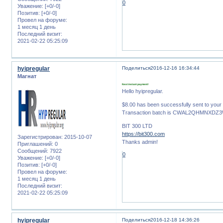
0
Уважение:
[+0/-0]
Позитив:
[+0/-0]
Провел на форуме:
1 месяц 1 день
Последний визит:
2021-02-22 05:25:09
hyipregular
Поделиться
2016-12-16 16:34:44
Магнат
Next instant payment!
Hello hyipregular.
$8.00 has been successfully sent to yo
Transaction batch is CWAL2QHMNXD
BIT 300 LTD
https://bit300.com
Зарегистрирован
: 2015-10-07
Thanks admin!
Приглашений:
0
Сообщений:
7922
0
Уважение:
[+0/-0]
Позитив:
[+0/-0]
Провел на форуме:
1 месяц 1 день
Последний визит:
2021-02-22 05:25:09
hyipregular
Поделиться
2016-12-18 14:36:26