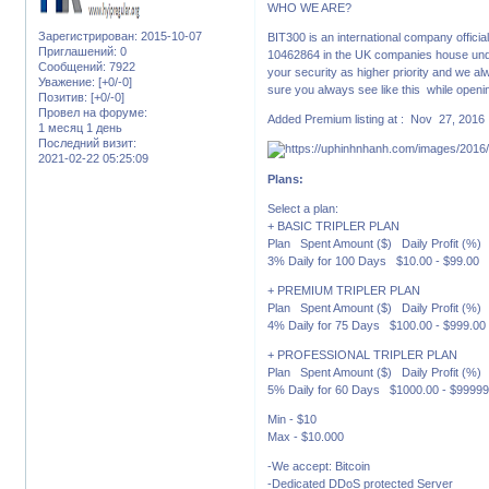
WHO WE ARE?
Зарегистрирован
: 2015-10-07
BIT300 is an international company offici
Приглашений:
0
10462864 in the UK companies house und
Сообщений:
7922
your security as higher priority and we a
Уважение:
[+0/-0]
sure you always see like this while opening
Позитив:
[+0/-0]
Провел на форуме:
Added Premium listing at : Nov 27, 2016
1 месяц 1 день
Последний визит:
2021-02-22 05:25:09
Plans:
Select a plan:
+ BASIC TRIPLER PLAN
Plan Spent Amount ($) Daily Profit (%)
3% Daily for 100 Days $10.00 - $99.00 
+ PREMIUM TRIPLER PLAN
Plan Spent Amount ($) Daily Profit (%)
4% Daily for 75 Days $100.00 - $999.0
+ PROFESSIONAL TRIPLER PLAN
Plan Spent Amount ($) Daily Profit (%)
5% Daily for 60 Days $1000.00 - $9999
Min - $10
Max - $10.000
-We accept: Bitcoin
-Dedicated DDoS protected Server