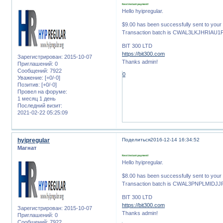
Next instant payment!
Hello hyipregular.
$9.00 has been successfully sent to yo
Transaction batch is CWAL3LKJHRIA
BIT 300 LTD
https://bit300.com
Зарегистрирован
: 2015-10-07
Thanks admin!
Приглашений:
0
Сообщений:
7922
0
Уважение:
[+0/-0]
Позитив:
[+0/-0]
Провел на форуме:
1 месяц 1 день
Последний визит:
2021-02-22 05:25:09
hyipregular
Поделиться
2016-12-14 16:34:52
Магнат
Next instant payment!
Hello hyipregular.
$8.00 has been successfully sent to yo
Transaction batch is CWAL3PNPLMID
BIT 300 LTD
https://bit300.com
Зарегистрирован
: 2015-10-07
Thanks admin!
Приглашений:
0
Сообщений:
7922