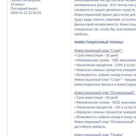
16 минут
минимальных рисках. Этот метод они у
Последний визит:
сохранность ваших денежных средств.
2009-11-21 21:59:23
Инвестиционный проект рассчитан для
будут рады помочь новичкам, вступить
финансовой независимости. Инвестици
специально так, чтобы Вы чувствовали
прибыль.
ИНВЕСТИЦИОННЫЕ ПЛАНЫ:
Инвестиционный план "Старт":
• Cрок инвестиции - 30 дней
• Минимальная сумма - 50$, максимал
• Начисление процентов - 0,8% в сутки
• Формула сложных процентов (ежеднев
• Возможность забрать вклад в конце 
Инвестиционный план "Старт" – предн
инвестиционном бизнесе и инвестирующ
Инвестиционный план "Оптимальный":
• Cрок инвестиции - 60 дней
• Минимальная сумма - 501$, максимал
• Начисление процентов - 1% в сутки (
• Формула сложных процентов (ежеднев
• Возможность забрать вклад в конце 
Инвестиционный план "Оптимальный" –
достойную прибыль.
Инвестиционный план "Профи":