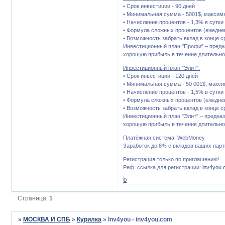
• Cрок инвестиции - 90 дней
• Минимальная сумма - 5001$, максима
• Начисление процентов - 1,3% в сутки
• Формула сложных процентов (ежеднев
• Возможность забрать вклад в конце 
Инвестиционный план "Профи" – пред
хорошую прибыль в течение длительно
Инвестиционный план "Элит":
• Cрок инвестиции - 120 дней
• Минимальная сумма - 50 001$, макси
• Начисление процентов - 1,5% в сутки
• Формула сложных процентов (ежеднев
• Возможность забрать вклад в конце 
Инвестиционный план "Элит" – предна
хорошую прибыль в течение длительно
Платёжная система: WebMoney
Заработок до 8% с вкладов ваших парт
Регистрация только по приглашению!
Реф. ссылка для регистрации:
inv4you
0
Страница:
1
»
МОСКВА И СПБ
»
Курилка
»
Inv4you - inv4you.com