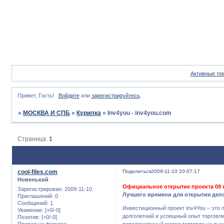
Активные те
Привет, Гость!
Войдите
или
зарегистрируйтесь
.
»
МОСКВА И СПБ
»
Курилка
»
Inv4you - inv4you.com
Страница:
1
cool-files.com
Поделиться
2009-11-10 20:07:17
Новенький
Официальное открытие проекта 09 н
Зарегистрирован
: 2009-11-10
Лучшего времени для открытия депо
Приглашений:
0
Сообщений:
1
Инвестиционный проект Inv4You – это
Уважение:
[+0/-0]
долголетний и успешный опыт торговл
Позитив:
[+0/-0]
Провел на форуме:
революционный метод торговли на рын