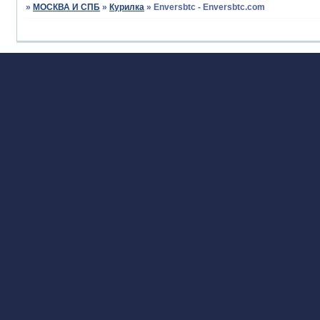
»
МОСКВА И СПБ
»
Курилка
»
Enversbtc - Enversbtc.com