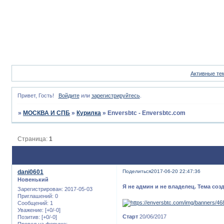
Активные те
Привет, Гость!
Войдите
или
зарегистрируйтесь
.
»
МОСКВА И СПБ
»
Курилка
»
Enversbtc - Enversbtc.com
Страница:
1
dani0601
Поделиться
2017-06-20 22:47:36
Новенький
Я не админ и не владелец. Тема соз
Зарегистрирован
: 2017-05-03
Приглашений:
0
Сообщений:
1
Уважение:
[+0/-0]
Старт
20/06/2017
Позитив:
[+0/-0]
Провел на форуме: