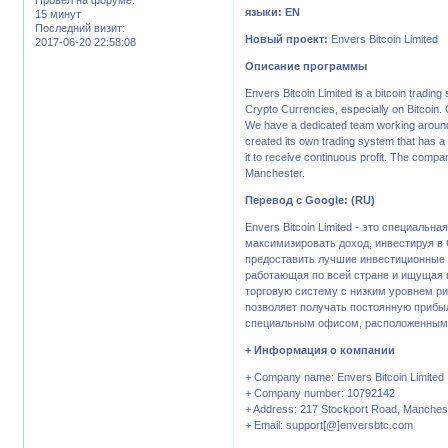
языки: EN
15 минут
Последний визит:
Новый проект:
Envers Bitcoin Limited
2017-06-20 22:58:08
Описание программы
Envers Bitcoin Limited is a bitcoin tradi
Crypto Currencies, especially on Bitcoin. 
We have a dedicated team working around 
created its own trading system that has a 
it to receive continuous profit. The compan
Manchester.
Перевод с Google: (RU)
Envers Bitcoin Limited - это специальн
максимизировать доход, инвестируя в C
предоставить лучшие инвестиционные р
работающая по всей стране и ищущая 
торговую систему с низким уровнем р
позволяет получать постоянную прибы
специальным офисом, расположенным 
+ Информация о компании
+ Company name: Envers Bitcoin Limited
+ Company number: 10792142
+ Address: 217 Stockport Road, Manches
+ Email: support[@]enversbtc.com