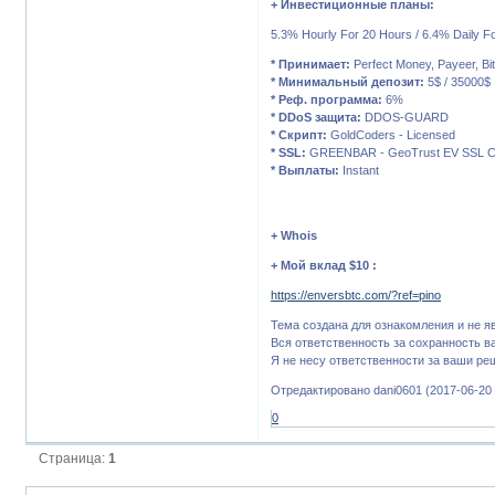
+ Инвестиционные планы:
5.3% Hourly For 20 Hours / 6.4% Daily F
* Принимает:
Perfect Money, Payeer, Bi
* Минимальный депозит:
5$ / 35000$
* Реф. программа:
6%
* DDoS защита:
DDOS-GUARD
* Скрипт:
GoldCoders - Licensed
* SSL:
GREENBAR - GeoTrust EV SSL C
* Выплаты:
Instant
+ Whois
+ Мой вклад $10 :
https://enversbtc.com/?ref=pino
Тема создана для ознакомления и не я
Вся ответственность за сохранность ва
Я не несу ответственности за ваши реш
Отредактировано dani0601 (2017-06-20 
0
Страница:
1