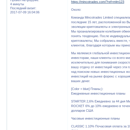
https://mincotrades.com/?ref=mlm123
4 минуты
Последний визит:
Около:
2017-07-09 16:04:06
Команда Mincotrades Limited специализ
последние 15 лет, расположенной во 
эволюции криптовалюты и электронны
Мы проанализировали колебания обмен
понять тенденцию. После индивидуальн
криптовалюты; Мы собрались вместе, ч
клиентов, благодаря которым мы прино
Мы являемся глобальной инвестицион
инвесторам, наши клиенты со всего ми
исключительно для понимания скорости
вашу отдачу от инвестиций через эти 
над поиском новых инвестиционных во
инвестиций на рынке форекс с хорош
ваших денег.
[Color = blue] Планы;):
Ежедневные инвестиционные планы
STARTER 2,6% Ежедневно за 44 дня М
ROCKET 6% до 10% ежедневно в течен
долларов США
Часовые инвестиционные планы
CLASSIC 1.10% Почасовая оплата за 1