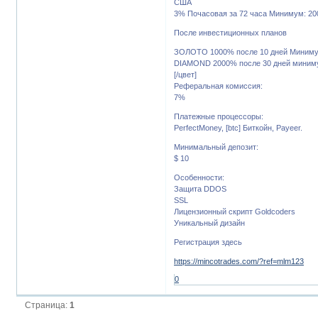
США
3% Почасовая за 72 часа Минимум: 2
После инвестиционных планов
ЗОЛОТО 1000% после 10 дней Минимум
DIAMOND 2000% после 30 дней минимум
[/цвет]
Реферальная комиссия:
7%
Платежные процессоры:
PerfectMoney, [btc] Биткойн, Payeer.
Минимальный депозит:
$ 10
Особенности:
Защита DDOS
SSL
Лицензионный скрипт Goldcoders
Уникальный дизайн
Регистрация здесь
https://mincotrades.com/?ref=mlm123
0
Страница:
1