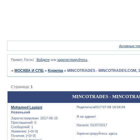
Активные те
Привет, Гость!
Войдите
или
зарегистрируйтесь
.
»
МОСКВА И СПБ
»
Курилка
»
MINCOTRADES - MINCOTRADES.COM, 10%
Страница:
1
MINCOTRADES - MINCOTRADES.
Mohamed Laajani
Поделиться
2017-07-09 16:04:04
Новенький
Я не админ!
Зарегистрирован
: 2017-06-15
Приглашений:
0
Начало: 01/07/2017
Сообщений:
1
Уважение:
[+0/-0]
Зарегистрируйтесь здесь
Позитив:
[+0/-0]
Провел на форуме: