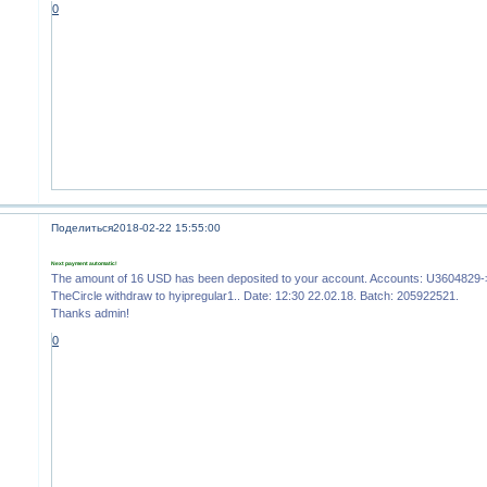
0
Поделиться
2018-02-22 15:55:00
Next payment automatic!
The amount of 16 USD has been deposited to your account. Accounts: U360482
TheCircle withdraw to hyipregular1.. Date: 12:30 22.02.18. Batch: 205922521.
Thanks admin!
0