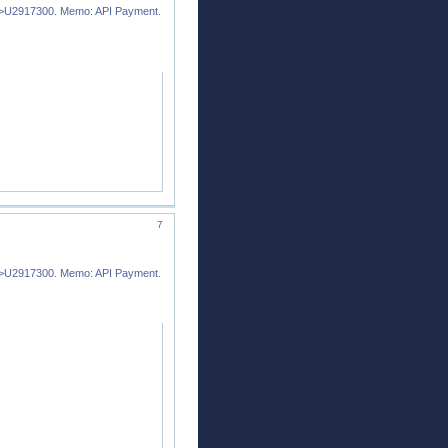
9->U2917300. Memo: API Payment.
7
9->U2917300. Memo: API Payment.