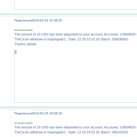
Поделиться
2018-02-23 15:36:52
Next payment automatic!
The amount of 16 USD has been deposited to your account. Accounts: U360482
TheCircle withdraw to hyipregular1.. Date: 12:29 23.02.18. Batch: 206038063.
Thanks admin!
0
Поделиться
2018-02-25 16:08:18
Next payment automatic!
The amount of 16 USD has been deposited to your account. Accounts: U360482
TheCircle withdraw to hyipregular1.. Date: 12:14 24.02.18. Batch: 206142032.