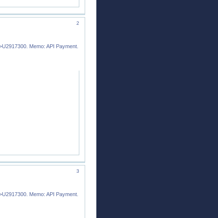
2
9->U2917300. Memo: API Payment.
3
9->U2917300. Memo: API Payment.