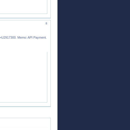
8
9->U2917300. Memo: API Payment.