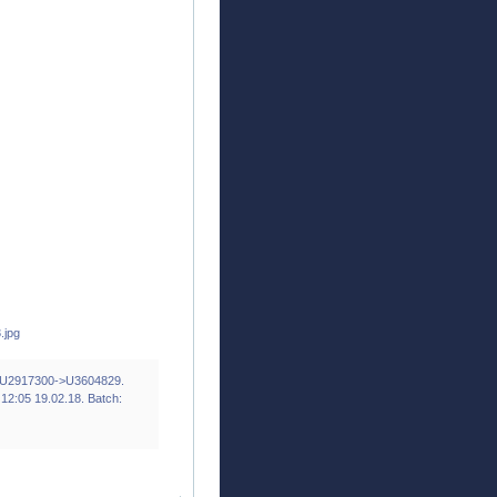
: U2917300->U3604829.
12:05 19.02.18. Batch: