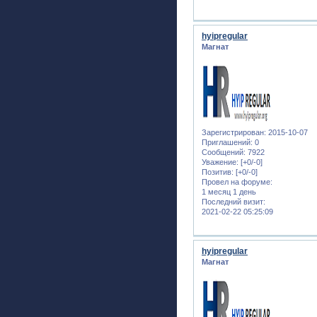
hyipregular
Магнат
Зарегистрирован
: 2015-10-07
Приглашений:
0
Сообщений:
7922
Уважение:
[+0/-0]
Позитив:
[+0/-0]
Провел на форуме:
1 месяц 1 день
Последний визит:
2021-02-22 05:25:09
hyipregular
Магнат