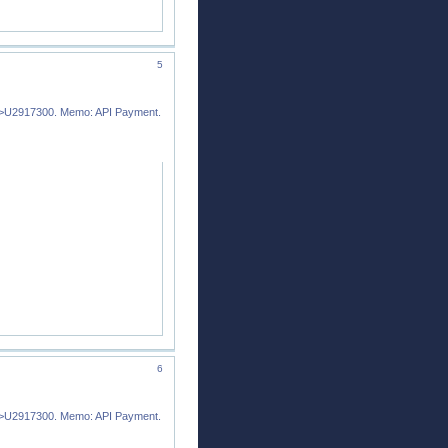
5
9->U2917300. Memo: API Payment.
6
9->U2917300. Memo: API Payment.