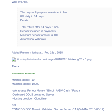
Who We Are?
The only multipurpose investment plan:
8% daily in 14 days
Details:
Total return after 14 days: 112%
Deposit included in payments
Minimum deposit amount is 10$
Automatical withdraw
Added Premium listing at : Feb 18th, 2018
Plans:
8% Daily For 14 Days, Principal Included
Minimal Spend: 10
Maximal Spend: 10000
-We accept: Perfect Money / Bitcoin / ADV Cash / Payza
-Dedicated DDoS protected Server
-Hosting provider: Cloudflare
SSL :
COMODO ECC Domain Validation Secure Server CA 2(ValidTo: 2018-06-17)