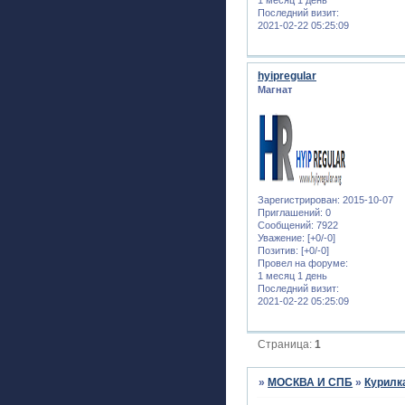
1 месяц 1 день
Последний визит:
2021-02-22 05:25:09
hyipregular
Магнат
Зарегистрирован
: 2015-10-07
Приглашений:
0
Сообщений:
7922
Уважение:
[+0/-0]
Позитив:
[+0/-0]
Провел на форуме:
1 месяц 1 день
Последний визит:
2021-02-22 05:25:09
Страница:
1
»
МОСКВА И СПБ
»
Курилк