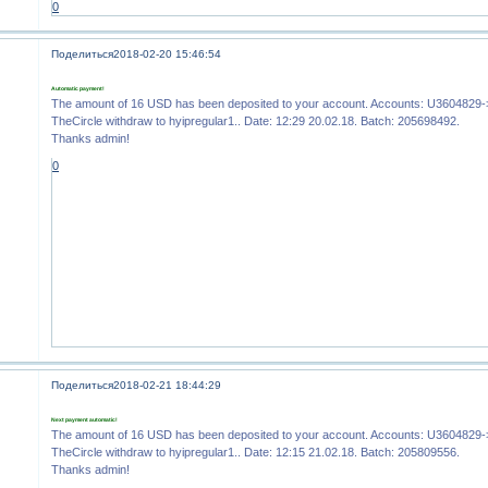
0
Поделиться
2018-02-20 15:46:54
Automatic payment!
The amount of 16 USD has been deposited to your account. Accounts: U360482
TheCircle withdraw to hyipregular1.. Date: 12:29 20.02.18. Batch: 205698492.
Thanks admin!
0
Поделиться
2018-02-21 18:44:29
Next payment automatic!
The amount of 16 USD has been deposited to your account. Accounts: U360482
TheCircle withdraw to hyipregular1.. Date: 12:15 21.02.18. Batch: 205809556.
Thanks admin!