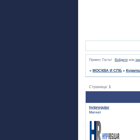
Привет, Гость!
Войдите
или
за
»
МОСКВА И СПБ
»
Курилк
Страница:
1
hyipregular
Магнат