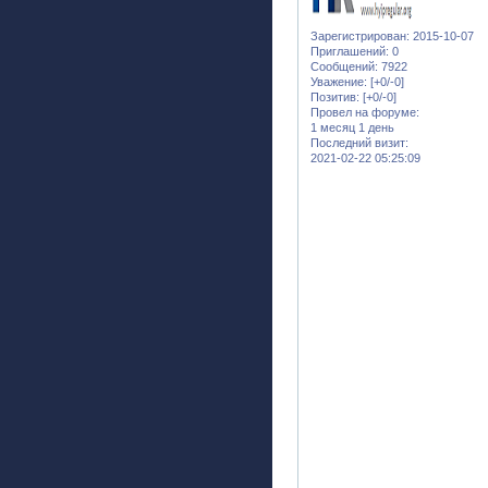
Зарегистрирован
: 2015-10-07
Приглашений:
0
Сообщений:
7922
Уважение:
[+0/-0]
Позитив:
[+0/-0]
Провел на форуме:
1 месяц 1 день
Последний визит:
2021-02-22 05:25:09