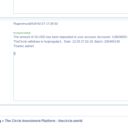
Поделиться
2018-02-27 17:26:32
Next payment automatic!
The amount of 16 USD has been deposited to your account. Accounts: U360482
TheCircle withdraw to hyipregular1.. Date: 12:29 27.02.18. Batch: 206465149.
Thanks admin!
0
а
»
The Circle Investment Platform - thecircle.world