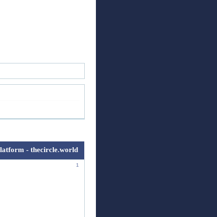
ск
Регистрация
Войти
latform - thecircle.world
1