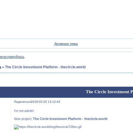
Форум
Участники
Пои
Активные темы
регистрируйтесь
.
а
»
The Circle Investment Platform - thecircle.world
The Circle Investment P
Поделиться
2018-02-20 13:12:42
I'm not admin!
New project:
The Circle Investment Platform - thecircle.world