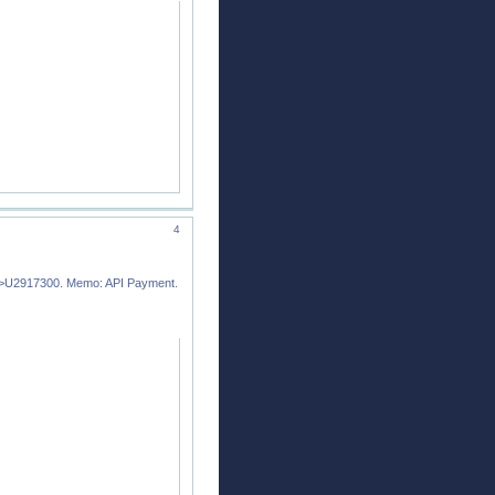
4
9->U2917300. Memo: API Payment.