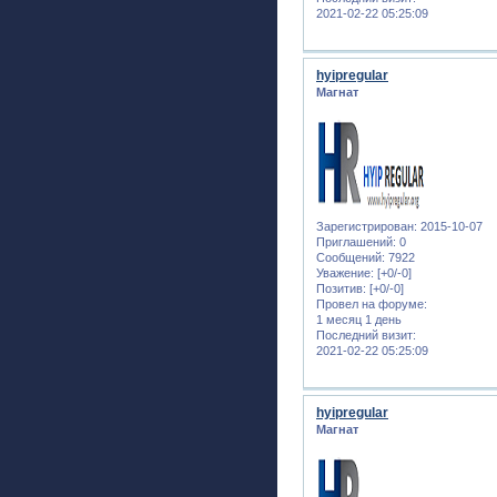
2021-02-22 05:25:09
hyipregular
Магнат
Зарегистрирован
: 2015-10-07
Приглашений:
0
Сообщений:
7922
Уважение:
[+0/-0]
Позитив:
[+0/-0]
Провел на форуме:
1 месяц 1 день
Последний визит:
2021-02-22 05:25:09
hyipregular
Магнат