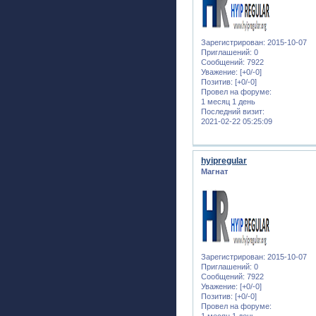
Зарегистрирован
: 2015-10-07
Приглашений:
0
Сообщений:
7922
Уважение:
[+0/-0]
Позитив:
[+0/-0]
Провел на форуме:
1 месяц 1 день
Последний визит:
2021-02-22 05:25:09
hyipregular
Магнат
Зарегистрирован
: 2015-10-07
Приглашений:
0
Сообщений:
7922
Уважение:
[+0/-0]
Позитив:
[+0/-0]
Провел на форуме: