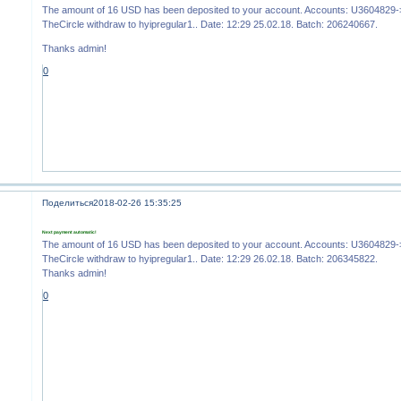
The amount of 16 USD has been deposited to your account. Accounts: U360482
TheCircle withdraw to hyipregular1.. Date: 12:29 25.02.18. Batch: 206240667.
Thanks admin!
0
Поделиться
2018-02-26 15:35:25
Next payment automatic!
The amount of 16 USD has been deposited to your account. Accounts: U360482
TheCircle withdraw to hyipregular1.. Date: 12:29 26.02.18. Batch: 206345822.
Thanks admin!
0