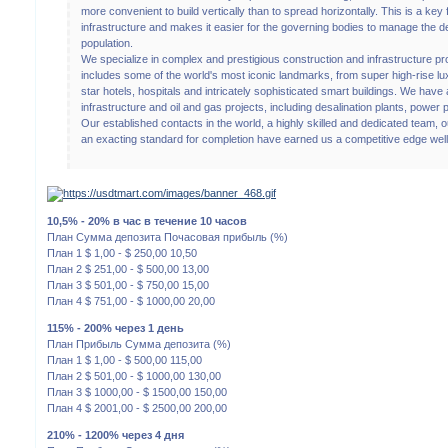
more convenient to build vertically than to spread horizontally. This is a key 
infrastructure and makes it easier for the governing bodies to manage the 
population.
We specialize in complex and prestigious construction and infrastructure pro
includes some of the world's most iconic landmarks, from super high-rise lu
star hotels, hospitals and intricately sophisticated smart buildings. We have 
infrastructure and oil and gas projects, including desalination plants, power 
Our established contacts in the world, a highly skilled and dedicated team,
an exacting standard for completion have earned us a competitive edge well 
10,5% - 20% в час в течение 10 часов
План Сумма депозита Почасовая прибыль (%)
План 1 $ 1,00 - $ 250,00 10,50
План 2 $ 251,00 - $ 500,00 13,00
План 3 $ 501,00 - $ 750,00 15,00
План 4 $ 751,00 - $ 1000,00 20,00
115% - 200% через 1 день
План Прибыль Сумма депозита (%)
План 1 $ 1,00 - $ 500,00 115,00
План 2 $ 501,00 - $ 1000,00 130,00
План 3 $ 1000,00 - $ 1500,00 150,00
План 4 $ 2001,00 - $ 2500,00 200,00
210% - 1200% через 4 дня