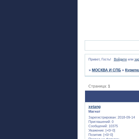
Привет, Гость!
Войдите
или
за
»
МОСКВА И СПБ
»
Курилк
Страница:
1
xetang
Магнат
Зарегистрирован
: 2018-09-14
Приглашений:
0
Сообщений:
10375
Уважение:
[+0/-0]
Позитив:
[+0/-0]
Провел на форуме: