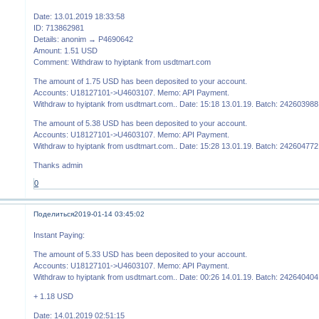
Date: 13.01.2019 18:33:58
ID: 713862981
Details: anonim → P4690642
Amount: 1.51 USD
Comment: Withdraw to hyiptank from usdtmart.com
The amount of 1.75 USD has been deposited to your account.
Accounts: U18127101->U4603107. Memo: API Payment.
Withdraw to hyiptank from usdtmart.com.. Date: 15:18 13.01.19. Batch: 242603988
The amount of 5.38 USD has been deposited to your account.
Accounts: U18127101->U4603107. Memo: API Payment.
Withdraw to hyiptank from usdtmart.com.. Date: 15:28 13.01.19. Batch: 242604772
Thanks admin
0
Поделиться
2019-01-14 03:45:02
Instant Paying:
The amount of 5.33 USD has been deposited to your account.
Accounts: U18127101->U4603107. Memo: API Payment.
Withdraw to hyiptank from usdtmart.com.. Date: 00:26 14.01.19. Batch: 242640404
+ 1.18 USD
Date: 14.01.2019 02:51:15