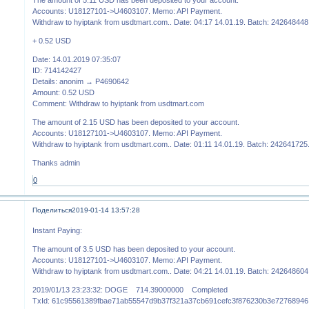
Accounts: U18127101->U4603107. Memo: API Payment.
Withdraw to hyiptank from usdtmart.com.. Date: 04:17 14.01.19. Batch: 242648448
+ 0.52 USD
Date: 14.01.2019 07:35:07
ID: 714142427
Details: anonim → P4690642
Amount: 0.52 USD
Comment: Withdraw to hyiptank from usdtmart.com
The amount of 2.15 USD has been deposited to your account.
Accounts: U18127101->U4603107. Memo: API Payment.
Withdraw to hyiptank from usdtmart.com.. Date: 01:11 14.01.19. Batch: 242641725
Thanks admin
0
Поделиться
2019-01-14 13:57:28
Instant Paying:
The amount of 3.5 USD has been deposited to your account.
Accounts: U18127101->U4603107. Memo: API Payment.
Withdraw to hyiptank from usdtmart.com.. Date: 04:21 14.01.19. Batch: 242648604
2019/01/13 23:23:32: DOGE 714.39000000 Completed
TxId: 61c95561389fbae71ab55547d9b37f321a37cb691cefc3f876230b3e72768946