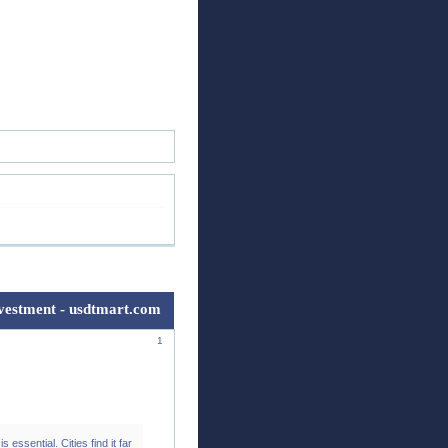
ск
Регистрация
Войти
estment - usdtmart.com
1
essential. Cities find it far