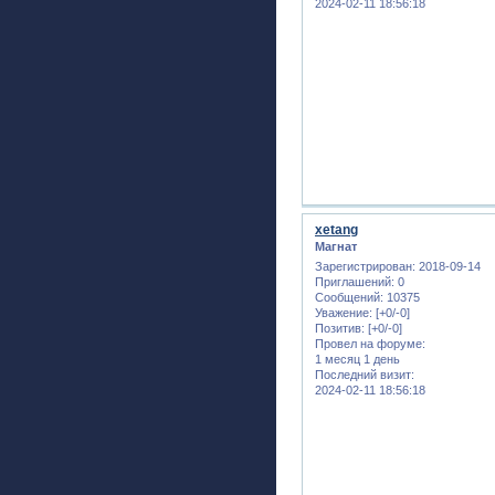
2024-02-11 18:56:18
xetang
Магнат
Зарегистрирован
: 2018-09-14
Приглашений:
0
Сообщений:
10375
Уважение:
[+0/-0]
Позитив:
[+0/-0]
Провел на форуме:
1 месяц 1 день
Последний визит:
2024-02-11 18:56:18