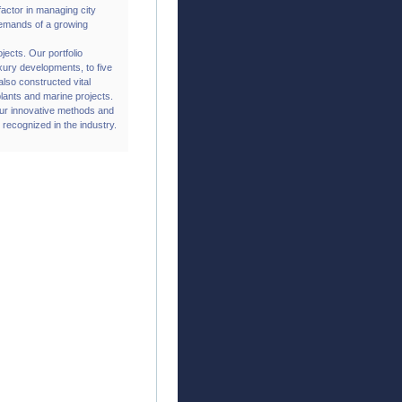
factor in managing city
demands of a growing
jects. Our portfolio
xury developments, to five
also constructed vital
plants and marine projects.
 our innovative methods and
recognized in the industry.