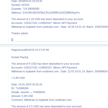
Date: 2019/01/13 23:23:32
Symbol: DOGE
Quantity: 714.39000000
Address: DJmXEcB2S4ZBuCEUyK96fKxQ4ZQBMUkgYm
The amount of 1.24 USD has been deposited to your account.
Accounts: U18127101->U4603107. Memo: API Payment.
Withdraw to hyiptank from usdtmart.com.. Date: 10:34 14.01.19. Batch: 242679254
Thanks admin
0
Поделиться
2019-01-14 17:47:56
Instant Paying:
The amount of 5 USD has been deposited to your account.
Accounts: U18127101->U4603107. Memo: API Payment.
Withdraw to hyiptank from usdtmart.com.. Date: 11:53 14.01.19. Batch: 242686824
+ 0.49 USD
Date: 14.01.2019 16:02:24
ID: 714389185
Details: anonim → P4690642
Amount: 0.49 USD
Comment: Withdraw to hyiptank from usdtmart.com
The amount of 2.5 USD has been deposited to your account.