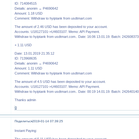
ID: 714084515
Details: anonim → P4690642
Amount: 1.18 USD
Comment: Withdraw to hyiptank from usdtmart.com
The amount of 2.46 USD has been deposited to your account.
Accounts: U18127101->U4603107. Memo: API Payment.
Withdraw to hyiptank from usdtmart.com.. Date: 16:06 13.01.19. Batch: 242608373
+ 1.11 USD
Date: 13.01.2019 21:35:12
ID: 713968635
Details: anonim → P4690642
Amount: 1.11 USD
Comment: Withdraw to hyiptank from usdtmart.com
The amount of 4.5 USD has been deposited to your account.
Accounts: U18127101->U4603107. Memo: API Payment.
Withdraw to hyiptank from usdtmart.com.. Date: 00:19 14.01.19. Batch: 242640140
Thanks admin
0
Поделиться
2019-01-14 07:39:25
Instant Paying:
The amount of 5.11 USD has been deposited to your account.