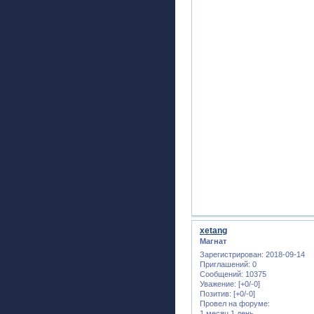
xetang
Магнат
Зарегистрирован
: 2018-09-14
Приглашений:
0
Сообщений:
10375
Уважение:
[+0/-0]
Позитив:
[+0/-0]
Провел на форуме:
1 месяц 1 день