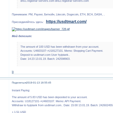
dns1.registrar-servers.com dns2.registrar-servers.com
Принимаем: PM, Payeer, Биткойн, Litecoin, Dogecoin, ETH, BCH, DASH, ..
https://usdtmart.com/
Присоединяйтесь здесь:
Мой депозит:
The amount of 100 USD has been withdrawn from your account.
Accounts: U4603107->U18127101. Memo: Shopping Cart Payment.
Deposit to usdtmart.com User hyiptank..
Date: 14:23 13.01.19. Batch: 242598903.
0
Поделиться
2019-01-13 18:55:45
Instant Paying:
The amount of 5.83 USD has been deposited to your account.
Accounts: U18127101->U4603107. Memo: API Payment.
Withdraw to hyiptank from usdtmart.com.. Date: 15:00 13.01.19. Batch: 242602455
+ 1.51 USD