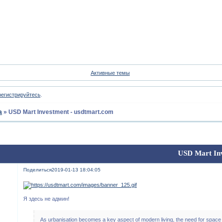
Форум
Участники
Пои
Активные темы
регистрируйтесь
.
а
»
USD Mart Investment - usdtmart.com
USD Mart Inv
Поделиться
2019-01-13 18:04:05
Я здесь не админ!
As urbanisation becomes a key aspect of modern living, the need for space is 