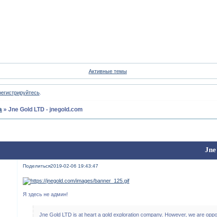
Форум
Участники
Пои
Активные темы
регистрируйтесь
.
а
»
Jne Gold LTD - jnegold.com
Jne
Поделиться
2019-02-06 19:43:47
Я здесь не админ!
Jne Gold LTD is at heart a gold exploration company. However, we are oppor