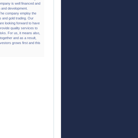
ompany is well financed and
on and development.
t. The company employ the
s and gold trading. Our
are looking forward to have
provide quality services to
isks. For us, it means also,
 together and as a result,
vestors grows first and this