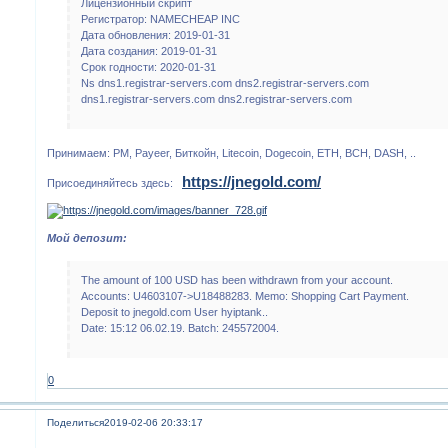
Лицензионный скрипт
Регистратор: NAMECHEAP INC
Дата обновления: 2019-01-31
Дата создания: 2019-01-31
Срок годности: 2020-01-31
Ns dns1.registrar-servers.com dns2.registrar-servers.com
dns1.registrar-servers.com dns2.registrar-servers.com
Принимаем: PM, Payeer, Биткойн, Litecoin, Dogecoin, ETH, BCH, DASH, ..
https://jnegold.com/
Присоединяйтесь здесь:
Мой депозит:
The amount of 100 USD has been withdrawn from your account.
Accounts: U4603107->U18488283. Memo: Shopping Cart Payment.
Deposit to jnegold.com User hyiptank..
Date: 15:12 06.02.19. Batch: 245572004.
0
Поделиться
2019-02-06 20:33:17