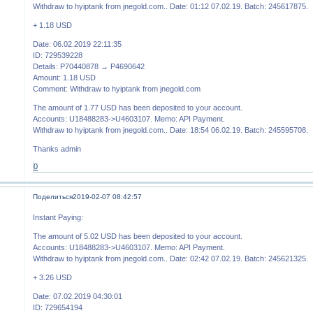
Withdraw to hyiptank from jnegold.com.. Date: 01:12 07.02.19. Batch: 245617875.
+ 1.18 USD
Date: 06.02.2019 22:11:35
ID: 729539228
Details: P70440878 → P4690642
Amount: 1.18 USD
Comment: Withdraw to hyiptank from jnegold.com
The amount of 1.77 USD has been deposited to your account.
Accounts: U18488283->U4603107. Memo: API Payment.
Withdraw to hyiptank from jnegold.com.. Date: 18:54 06.02.19. Batch: 245595708.
Thanks admin
0
Поделиться
2019-02-07 08:42:57
Instant Paying:
The amount of 5.02 USD has been deposited to your account.
Accounts: U18488283->U4603107. Memo: API Payment.
Withdraw to hyiptank from jnegold.com.. Date: 02:42 07.02.19. Batch: 245621325.
+ 3.26 USD
Date: 07.02.2019 04:30:01
ID: 729654194