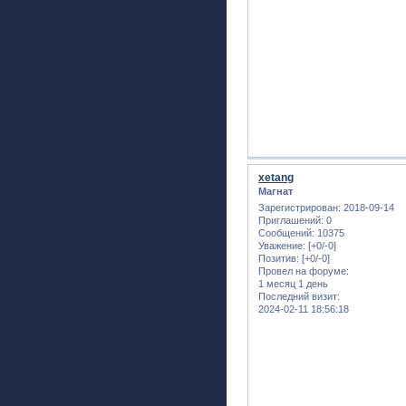
xetang
Магнат
Зарегистрирован
: 2018-09-14
Приглашений:
0
Сообщений:
10375
Уважение:
[+0/-0]
Позитив:
[+0/-0]
Провел на форуме:
1 месяц 1 день
Последний визит:
2024-02-11 18:56:18