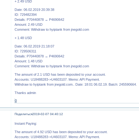
+ 2.49 USD
Date: 06.02.2019 20:39:38
ID: 729482394
Details: P70440878 → P4690642
Amount: 2.49 USD
Comment: Withdraw to hyiptank from jnegold.com
+ 1.48 USD
Date: 06.02.2019 21:18:07
ID: 729506311
Details: P70440878 → P4690642
Amount: 1.48 USD
Comment: Withdraw to hyiptank from jnegold.com
The amount of 2.1 USD has been deposited to your account.
Accounts: U18488283->U4603107. Memo: API Payment.
Withdraw to hyiptank from jnegold.com.. Date: 18:01 06.02.19. Batch: 245590664.
Thanks admin
0
Поделиться
2019-02-07 04:40:12
Instant Paying:
The amount of 4.92 USD has been deposited to your account.
Accounts: U18488283->U4603107. Memo: API Payment.