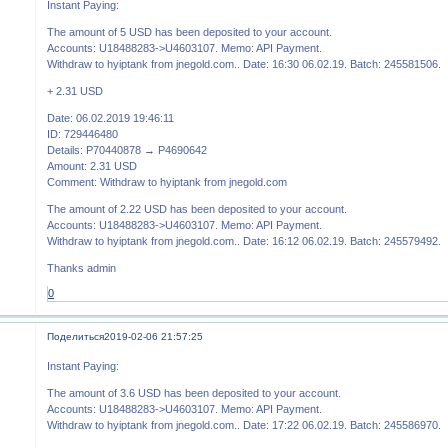
Instant Paying:
The amount of 5 USD has been deposited to your account.
Accounts: U18488283->U4603107. Memo: API Payment.
Withdraw to hyiptank from jnegold.com.. Date: 16:30 06.02.19. Batch: 245581506.
+ 2.31 USD
Date: 06.02.2019 19:46:11
ID: 729446480
Details: P70440878 → P4690642
Amount: 2.31 USD
Comment: Withdraw to hyiptank from jnegold.com
The amount of 2.22 USD has been deposited to your account.
Accounts: U18488283->U4603107. Memo: API Payment.
Withdraw to hyiptank from jnegold.com.. Date: 16:12 06.02.19. Batch: 245579492.
Thanks admin
0
Поделиться
2019-02-06 21:57:25
Instant Paying:
The amount of 3.6 USD has been deposited to your account.
Accounts: U18488283->U4603107. Memo: API Payment.
Withdraw to hyiptank from jnegold.com.. Date: 17:22 06.02.19. Batch: 245586970.