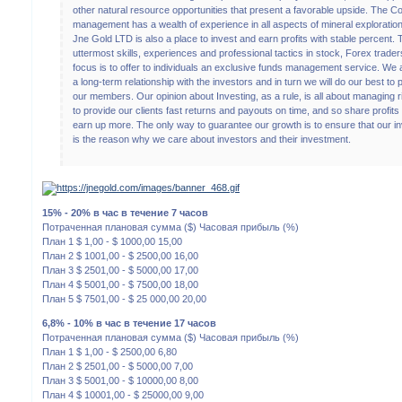
other natural resource opportunities that present a favorable upside. The C
management has a wealth of experience in all aspects of mineral explorati
Jne Gold LTD is also a place to invest and earn profits with stable percen
uttermost skills, experiences and professional tactics in stock, Forex trader
focus is to offer to individuals an exclusive funds management service. We 
a long-term relationship with the investors and in turn we will do our best to 
our members. Our opinion about Investing, as a rule, is all about managing r
to provide our clients fast returns and payouts on time, and so share profits
earn up more. The only way to guarantee our growth is to ensure that our in
is the reason why we care about investors and their investment.
15% - 20% в час в течение 7 часов
Потраченная плановая сумма ($) Часовая прибыль (%)
План 1 $ 1,00 - $ 1000,00 15,00
План 2 $ 1001,00 - $ 2500,00 16,00
План 3 $ 2501,00 - $ 5000,00 17,00
План 4 $ 5001,00 - $ 7500,00 18,00
План 5 $ 7501,00 - $ 25 000,00 20,00
6,8% - 10% в час в течение 17 часов
Потраченная плановая сумма ($) Часовая прибыль (%)
План 1 $ 1,00 - $ 2500,00 6,80
План 2 $ 2501,00 - $ 5000,00 7,00
План 3 $ 5001,00 - $ 10000,00 8,00
План 4 $ 10001,00 - $ 25000,00 9,00