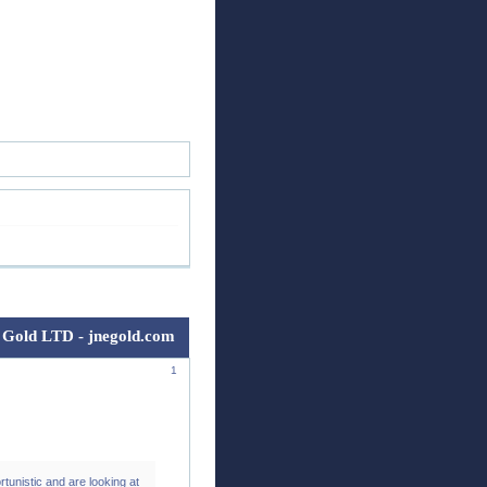
ск
Регистрация
Войти
 Gold LTD - jnegold.com
1
tunistic and are looking at