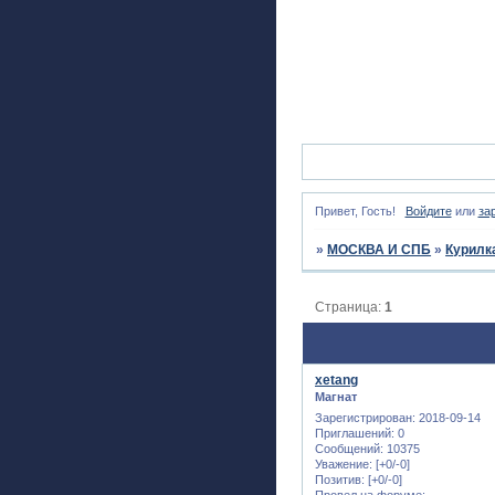
Привет, Гость!
Войдите
или
за
»
МОСКВА И СПБ
»
Курилк
Страница:
1
xetang
Магнат
Зарегистрирован
: 2018-09-14
Приглашений:
0
Сообщений:
10375
Уважение:
[+0/-0]
Позитив:
[+0/-0]
Провел на форуме: