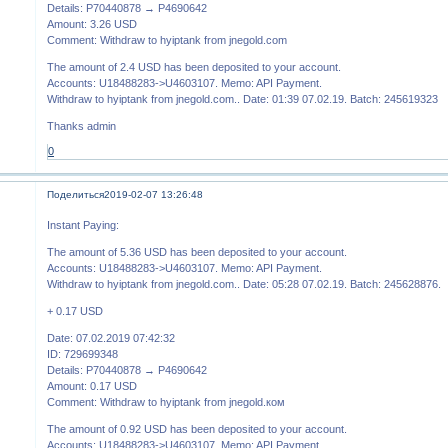
Details: P70440878 → P4690642
Amount: 3.26 USD
Comment: Withdraw to hyiptank from jnegold.com
The amount of 2.4 USD has been deposited to your account.
Accounts: U18488283->U4603107. Memo: API Payment.
Withdraw to hyiptank from jnegold.com.. Date: 01:39 07.02.19. Batch: 245619323
Thanks admin
0
Поделиться
2019-02-07 13:26:48
Instant Paying:
The amount of 5.36 USD has been deposited to your account.
Accounts: U18488283->U4603107. Memo: API Payment.
Withdraw to hyiptank from jnegold.com.. Date: 05:28 07.02.19. Batch: 245628876.
+ 0.17 USD
Date: 07.02.2019 07:42:32
ID: 729699348
Details: P70440878 → P4690642
Amount: 0.17 USD
Comment: Withdraw to hyiptank from jnegold.ком
The amount of 0.92 USD has been deposited to your account.
Accounts: U18488283->U4603107. Memo: API Payment.