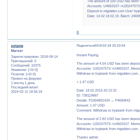
The amount of 100 USD has been 
Accounts: U4603107->U20247573.
Deposit to migolden.com User hyip
Date: 14:42 18.02.19. Batch: 2469
0
xetang
Поделиться
2019-02-18 20:23:04
Магнат
Instant Paying:
Зарегистрирован
: 2018-09-14
Приглашений:
0
The amount of 4.54 USD has been deposit
Сообщений:
10375
Accounts: U20247573->U4603107. Memo:
Уважение:
[+0/-0]
Withdraw to hyiptank from migolden.com..
Позитив:
[+0/-0]
Провел на форуме:
+ 1.47 USD
1 месяц 1 день
Последний визит:
Date: 18.02.2019 20:13:32
2024-02-11 18:56:18
ID: 738119687
Details: P1004891434 → P4690642
Amount: 1.47 USD
Comment: Withdraw to hyiptank from mig
The amount of 2.83 USD has been deposit
Accounts: U20247573->U4603107. Memo:
Withdraw to hyiptank from migolden.com..
Thanks admin