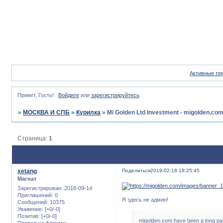
Активные те
Привет, Гость!
Войдите
или
зарегистрируйтесь
.
»
МОСКВА И СПБ
»
Курилка
»
Mi Golden Ltd Investment - migolden.co
Страница:
1
xetang
Поделиться
2019-02-18 18:25:45
Магнат
Зарегистрирован
: 2018-09-14
Приглашений:
0
Я здесь не админ!
Сообщений:
10375
Уважение:
[+0/-0]
Позитив:
[+0/-0]
migolden.com have been a long par
Провел на форуме: