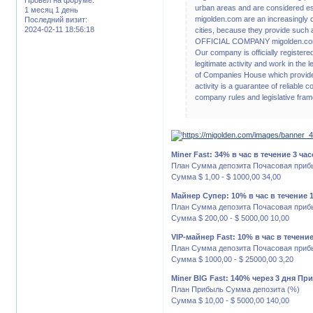
urban areas and are considered es
1 месяц 1 день
migolden.com are an increasingly c
Последний визит:
2024-02-11 18:56:18
cities, because they provide such a 
OFFICIAL COMPANY migolden.com
Our company is officially registere
legitimate activity and work in the le
of Companies House which provided
activity is a guarantee of reliable 
company rules and legislative fra
Miner Fast: 34% в час в течение 3 
План Сумма депозита Почасовая приб
Сумма $ 1,00 - $ 1000,00 34,00
Майнер Супер: 10% в час в течение 
План Сумма депозита Почасовая приб
Сумма $ 200,00 - $ 5000,00 10,00
VIP-майнер Fast: 10% в час в течени
План Сумма депозита Почасовая приб
Сумма $ 1000,00 - $ 25000,00 3,20
Miner BIG Fast: 140% через 3 дня П
План Прибыль Сумма депозита (%)
Сумма $ 10,00 - $ 5000,00 140,00