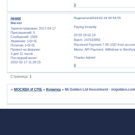
0
newpt
Поделиться
2019-02-19 00:54:55
Магнат
Paying instantly
Зарегистрирован
: 2017-04-17
Приглашений:
0
20:59 18.02.19
Сообщений:
1569
Batch: 247033955
Уважение:
[+0/-0]
Received Payment 7.05 USD from accou
Позитив:
[+0/-0]
Провел на форуме:
Memo: API Payment. Withdraw to Besthyi
3 дня 11 часов
Thanks Admin!
Последний визит:
2022-02-17 11:28:15
0
Страница:
1
»
МОСКВА И СПБ
»
Курилка
»
Mi Golden Ltd Investment - migolden.co