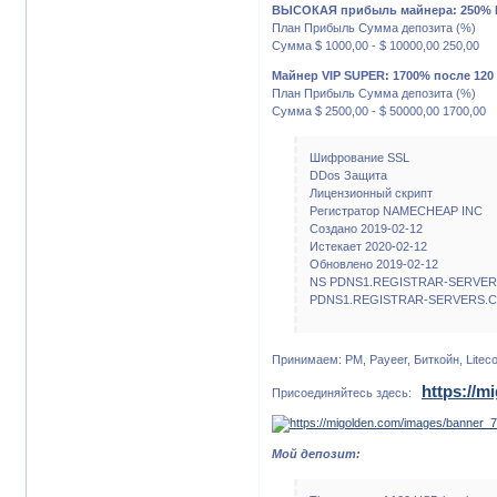
ВЫСОКАЯ прибыль майнера: 250% П
План Прибыль Сумма депозита (%)
Сумма $ 1000,00 - $ 10000,00 250,00
Майнер VIP SUPER: 1700% после 120
План Прибыль Сумма депозита (%)
Сумма $ 2500,00 - $ 50000,00 1700,00
Шифрование SSL
DDos Защита
Лицензионный скрипт
Регистратор NAMECHEAP INC
Создано 2019-02-12
Истекает 2020-02-12
Обновлено 2019-02-12
NS PDNS1.REGISTRAR-SERVE
PDNS1.REGISTRAR-SERVERS.
Принимаем: PM, Payeer, Биткойн, Liteco
https://m
Присоединяйтесь здесь:
Мой депозит: