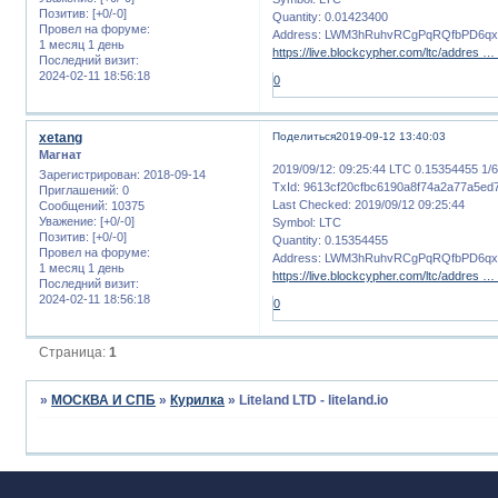
Позитив:
[+0/-0]
Quantity: 0.01423400
Провел на форуме:
Address: LWM3hRuhvRCgPqRQfbPD6q
1 месяц 1 день
https://live.blockcypher.com/ltc/addres
Последний визит:
2024-02-11 18:56:18
0
xetang
Поделиться
2019-09-12 13:40:03
Магнат
2019/09/12: 09:25:44 LTC 0.15354455 1/
Зарегистрирован
: 2018-09-14
TxId: 9613cf20cfbc6190a8f74a2a77a5ed
Приглашений:
0
Last Checked: 2019/09/12 09:25:44
Сообщений:
10375
Уважение:
[+0/-0]
Symbol: LTC
Позитив:
[+0/-0]
Quantity: 0.15354455
Провел на форуме:
Address: LWM3hRuhvRCgPqRQfbPD6q
1 месяц 1 день
https://live.blockcypher.com/ltc/addres
Последний визит:
2024-02-11 18:56:18
0
Страница:
1
»
МОСКВА И СПБ
»
Курилка
»
Liteland LTD - liteland.io