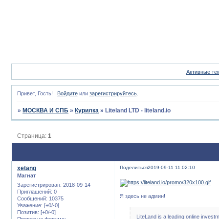
Активные те
Привет, Гость!
Войдите
или
зарегистрируйтесь
.
»
МОСКВА И СПБ
»
Курилка
»
Liteland LTD - liteland.io
Страница:
1
xetang
Поделиться
2019-09-11 11:02:10
Магнат
Зарегистрирован
: 2018-09-14
Приглашений:
0
Я здесь не админ!
Сообщений:
10375
Уважение:
[+0/-0]
Позитив:
[+0/-0]
LiteLand is a leading online investm
Провел на форуме: