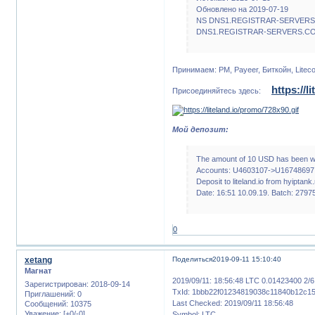
Обновлено на 2019-07-19
NS DNS1.REGISTRAR-SERVER
DNS1.REGISTRAR-SERVERS.C
Принимаем: PM, Payeer, Биткойн, Litecoin
https://li
Присоединяйтесь здесь:
Мой депозит:
The amount of 10 USD has been wi
Accounts: U4603107->U16748697.
Deposit to liteland.io from hyiptank.
Date: 16:51 10.09.19. Batch: 2797
0
xetang
Поделиться
2019-09-11 15:10:40
Магнат
2019/09/11: 18:56:48 LTC 0.01423400 2/6
Зарегистрирован
: 2018-09-14
TxId: 1bbb22f01234819038c11840b12c1
Приглашений:
0
Last Checked: 2019/09/11 18:56:48
Сообщений:
10375
Уважение:
[+0/-0]
Symbol: LTC