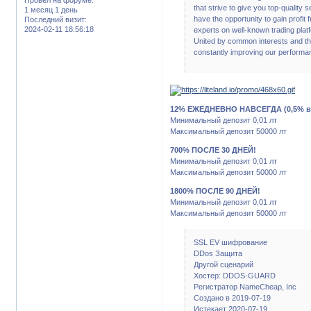
that strive to give you top-quality 
1 месяц 1 день
have the opportunity to gain profit 
Последний визит:
2024-02-11 18:56:18
experts on well-known trading plat
United by common interests and the
constantly improving our performa
12% ЕЖЕДНЕВНО НАВСЕГДА (0,5% в ч
Минимальный депозит 0,01 лт
Максимальный депозит 50000 лт
700% ПОСЛЕ 30 ДНЕЙ!
Минимальный депозит 0,01 лт
Максимальный депозит 50000 лт
1800% ПОСЛЕ 90 ДНЕЙ!
Минимальный депозит 0,01 лт
Максимальный депозит 50000 лт
SSL EV шифрование
DDos Защита
Другой сценарий
Хостер: DDOS-GUARD
Регистратор NameCheap, Inc
Создано в 2019-07-19
Истекает 2020-07-19