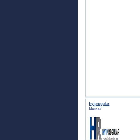
hyipregular
Магнат