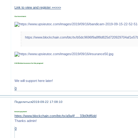
Link to view and register ==>>>
Our investment:
https://www.blockchain.com/btc/tx/b5dc9696f9a8f8d825d720929704af1e
$ 50 lifetime insurance for this program!
We will support here later!
0
Поделиться
2019-09-22 17:08:10
Instant payment!
https://www.blockchain.com/btc/tx/a9a4f … 33b0fdf6dd
Thanks admin!
0