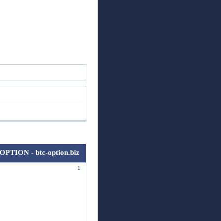
ск
Регистрация
Войти
OPTION - btc-option.biz
1