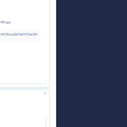
57b7872b1ea3b7dd7075acf50ba73812
2