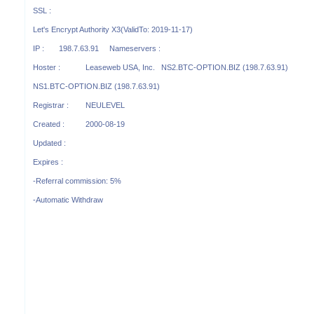
SSL :
Let's Encrypt Authority X3(ValidTo: 2019-11-17)
IP : 198.7.63.91 Nameservers :
Hoster : Leaseweb USA, Inc. NS2.BTC-OPTION.BIZ (198.7.63.91)
NS1.BTC-OPTION.BIZ (198.7.63.91)
Registrar : NEULEVEL
Created : 2000-08-19
Updated :
Expires :
-Referral commission: 5%
-Automatic Withdraw