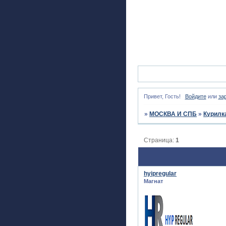
Привет, Гость!
Войдите
или
за
»
МОСКВА И СПБ
»
Курилк
Страница:
1
hyipregular
Магнат