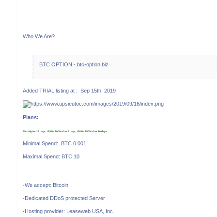
Who We Are?
BTC OPTION - btc-option.biz
Added TRIAL listing at : Sep 15th, 2019
Plans:
6% daily for 25 days, 125% - 200% after 6 days, 170% - 350% after 10 days
Minimal Spend: BTC 0.001
Maximal Spend: BTC 10
-We accept: Bitcoin
-Dedicated DDoS protected Server
-Hosting provider: Leaseweb USA, Inc.