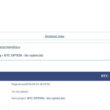
Форум
Участники
Пои
Активные темы
регистрируйтесь
.
а
»
BTC OPTION - btc-option.biz
BTC 
Поделиться
2019-09-16 18:03:50
I'm not admin!
New project:
BTC OPTION - btc-option.biz