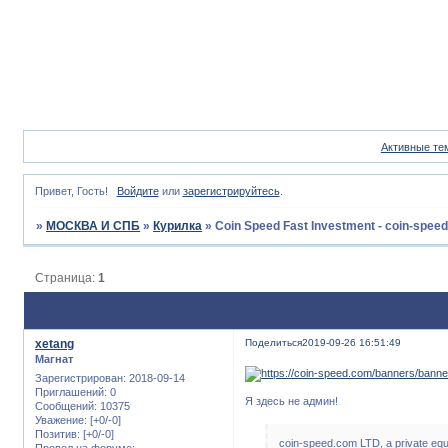
Активные те
Привет, Гость!
Войдите
или
зарегистрируйтесь
.
»
МОСКВА И СПБ
»
Курилка
»
Coin Speed Fast Investment - coin-spee
Страница:
1
xetang
Поделиться
2019-09-26 16:51:49
Магнат
Зарегистрирован
: 2018-09-14
Приглашений:
0
Я здесь не админ!
Сообщений:
10375
Уважение:
[+0/-0]
Позитив:
[+0/-0]
coin-speed.com LTD, a private equi
Провел на форуме: