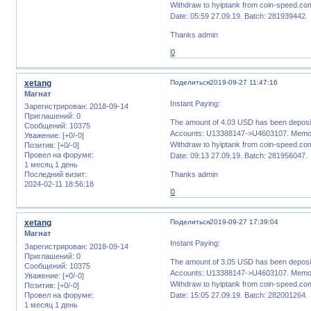
Withdraw to hyiptank from coin-speed.com
Date: 05:59 27.09.19. Batch: 281939442.
Thanks admin
0
xetang
Поделиться
2019-09-27 11:47:16
Магнат
Instant Paying:
Зарегистрирован
: 2018-09-14
Приглашений:
0
The amount of 4.03 USD has been deposit
Сообщений:
10375
Accounts: U13388147->U4603107. Memo:
Уважение:
[+0/-0]
Withdraw to hyiptank from coin-speed.com
Позитив:
[+0/-0]
Провел на форуме:
Date: 09:13 27.09.19. Batch: 281956047.
1 месяц 1 день
Thanks admin
Последний визит:
2024-02-11 18:56:18
0
xetang
Поделиться
2019-09-27 17:39:04
Магнат
Instant Paying:
Зарегистрирован
: 2018-09-14
Приглашений:
0
The amount of 3.05 USD has been deposit
Сообщений:
10375
Accounts: U13388147->U4603107. Memo:
Уважение:
[+0/-0]
Withdraw to hyiptank from coin-speed.com
Позитив:
[+0/-0]
Провел на форуме:
Date: 15:05 27.09.19. Batch: 282001264.
1 месяц 1 день