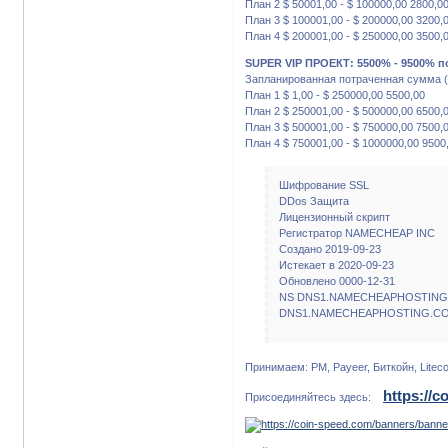
План 2 $ 50001,00 - $ 100000,00 2800,0
План 3 $ 100001,00 - $ 200000,00 3200,
План 4 $ 200001,00 - $ 250000,00 3500,
SUPER VIP ПРОЕКТ: 5500% - 9500% п
Запланированная потраченная сумма (
План 1 $ 1,00 - $ 250000,00 5500,00
План 2 $ 250001,00 - $ 500000,00 6500,
План 3 $ 500001,00 - $ 750000,00 7500,
План 4 $ 750001,00 - $ 1000000,00 9500
Шифрование SSL
DDos Защита
Лицензионный скрипт
Регистратор NAMECHEAP INC
Создано 2019-09-23
Истекает в 2020-09-23
Обновлено 0000-12-31
NS DNS1.NAMECHEAPHOSTIN
DNS1.NAMECHEAPHOSTING.C
Принимаем: PM, Payeer, Биткойн, Liteco
https://c
Присоединяйтесь здесь: