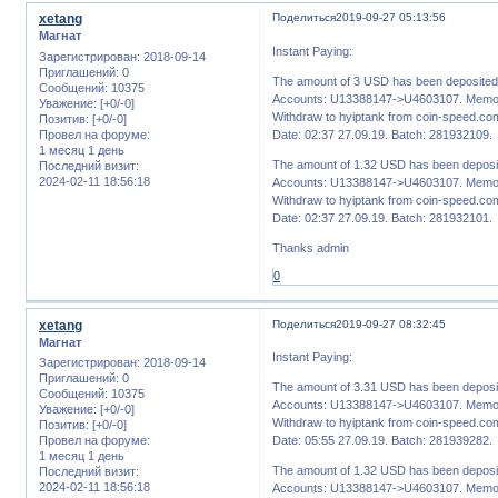
xetang
Поделиться
2019-09-27 05:13:56
Магнат
Instant Paying:
Зарегистрирован
: 2018-09-14
Приглашений:
0
The amount of 3 USD has been deposited 
Сообщений:
10375
Accounts: U13388147->U4603107. Memo:
Уважение:
[+0/-0]
Withdraw to hyiptank from coin-speed.com
Позитив:
[+0/-0]
Провел на форуме:
Date: 02:37 27.09.19. Batch: 281932109.
1 месяц 1 день
The amount of 1.32 USD has been deposit
Последний визит:
2024-02-11 18:56:18
Accounts: U13388147->U4603107. Memo:
Withdraw to hyiptank from coin-speed.com
Date: 02:37 27.09.19. Batch: 281932101.
Thanks admin
0
xetang
Поделиться
2019-09-27 08:32:45
Магнат
Instant Paying:
Зарегистрирован
: 2018-09-14
Приглашений:
0
The amount of 3.31 USD has been deposit
Сообщений:
10375
Accounts: U13388147->U4603107. Memo:
Уважение:
[+0/-0]
Withdraw to hyiptank from coin-speed.com
Позитив:
[+0/-0]
Провел на форуме:
Date: 05:55 27.09.19. Batch: 281939282.
1 месяц 1 день
The amount of 1.32 USD has been deposit
Последний визит:
2024-02-11 18:56:18
Accounts: U13388147->U4603107. Memo: