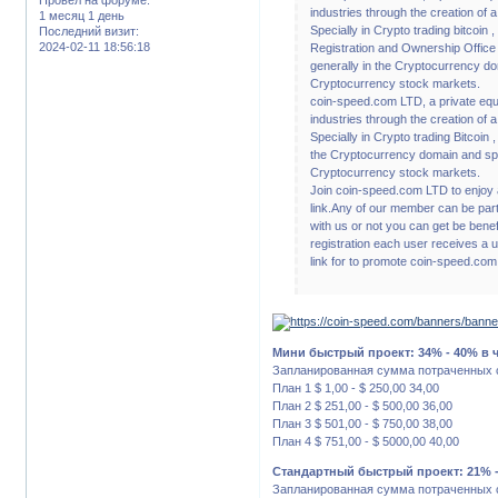
industries through the creation of 
1 месяц 1 день
Specially in Crypto trading bitcoin
Последний визит:
2024-02-11 18:56:18
Registration and Ownership Office 
generally in the Cryptocurrency do
Cryptocurrency stock markets.
coin-speed.com LTD, a private equi
industries through the creation of 
Specially in Crypto trading Bitcoin 
the Cryptocurrency domain and spec
Cryptocurrency stock markets.
Join coin-speed.com LTD to enjoy 
link.Any of our member can be part
with us or not you can get be bene
registration each user receives a u
link for to promote coin-speed.com
Мини быстрый проект: 34% - 40% в ч
Запланированная сумма потраченных с
План 1 $ 1,00 - $ 250,00 34,00
План 2 $ 251,00 - $ 500,00 36,00
План 3 $ 501,00 - $ 750,00 38,00
План 4 $ 751,00 - $ 5000,00 40,00
Стандартный быстрый проект: 21% - 
Запланированная сумма потраченных с