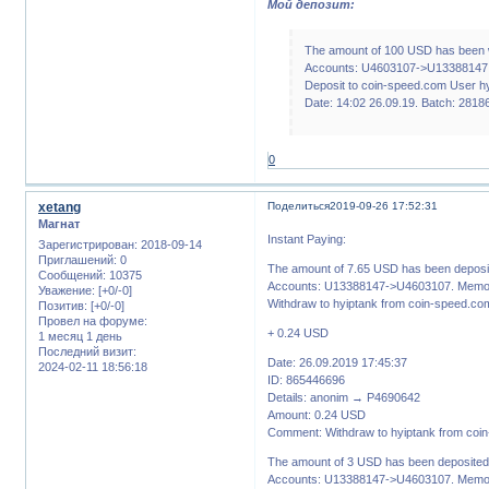
Мой депозит:
The amount of 100 USD has been 
Accounts: U4603107->U13388147.
Deposit to coin-speed.com User hy
Date: 14:02 26.09.19. Batch: 2818
0
xetang
Поделиться
2019-09-26 17:52:31
Магнат
Instant Paying:
Зарегистрирован
: 2018-09-14
Приглашений:
0
The amount of 7.65 USD has been deposit
Сообщений:
10375
Accounts: U13388147->U4603107. Memo:
Уважение:
[+0/-0]
Withdraw to hyiptank from coin-speed.com
Позитив:
[+0/-0]
Провел на форуме:
+ 0.24 USD
1 месяц 1 день
Последний визит:
Date: 26.09.2019 17:45:37
2024-02-11 18:56:18
ID: 865446696
Details: anonim → P4690642
Amount: 0.24 USD
Comment: Withdraw to hyiptank from coi
The amount of 3 USD has been deposited 
Accounts: U13388147->U4603107. Memo: