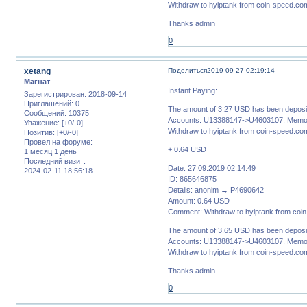
Withdraw to hyiptank from coin-speed.com
Thanks admin
0
xetang
Поделиться
2019-09-27 02:19:14
Магнат
Instant Paying:
Зарегистрирован
: 2018-09-14
Приглашений:
0
The amount of 3.27 USD has been deposit
Сообщений:
10375
Accounts: U13388147->U4603107. Memo:
Уважение:
[+0/-0]
Withdraw to hyiptank from coin-speed.com
Позитив:
[+0/-0]
Провел на форуме:
+ 0.64 USD
1 месяц 1 день
Последний визит:
Date: 27.09.2019 02:14:49
2024-02-11 18:56:18
ID: 865646875
Details: anonim → P4690642
Amount: 0.64 USD
Comment: Withdraw to hyiptank from coi
The amount of 3.65 USD has been deposit
Accounts: U13388147->U4603107. Memo:
Withdraw to hyiptank from coin-speed.com
Thanks admin
0