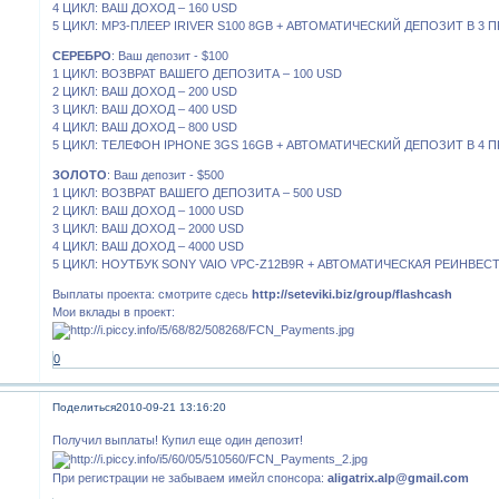
4 ЦИКЛ: ВАШ ДОХОД – 160 USD
5 ЦИКЛ: MP3-ПЛЕЕР IRIVER S100 8GB + АВТОМАТИЧЕСКИЙ ДЕПОЗИТ В 3
СЕРЕБРО
: Ваш депозит - $100
1 ЦИКЛ: ВОЗВРАТ ВАШЕГО ДЕПОЗИТА – 100 USD
2 ЦИКЛ: ВАШ ДОХОД – 200 USD
3 ЦИКЛ: ВАШ ДОХОД – 400 USD
4 ЦИКЛ: ВАШ ДОХОД – 800 USD
5 ЦИКЛ: ТЕЛЕФОН IPHONE 3GS 16GB + АВТОМАТИЧЕСКИЙ ДЕПОЗИТ В 4 
ЗОЛОТО
: Ваш депозит - $500
1 ЦИКЛ: ВОЗВРАТ ВАШЕГО ДЕПОЗИТА – 500 USD
2 ЦИКЛ: ВАШ ДОХОД – 1000 USD
3 ЦИКЛ: ВАШ ДОХОД – 2000 USD
4 ЦИКЛ: ВАШ ДОХОД – 4000 USD
5 ЦИКЛ: НОУТБУК SONY VAIO VPC-Z12B9R + АВТОМАТИЧЕСКАЯ РЕИНВЕС
Выплаты проекта: смотрите сдесь
http://seteviki.biz/group/flashcash
Мои вклады в проект:
0
Поделиться
2010-09-21 13:16:20
Получил выплаты! Купил еще один депозит!
При регистрации не забываем имейл спонсора:
aligatrix.alp@gmail.com