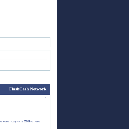
ск
Регистрация
Войти
FlashCash Network
1
.
те кого получите
20%
от его