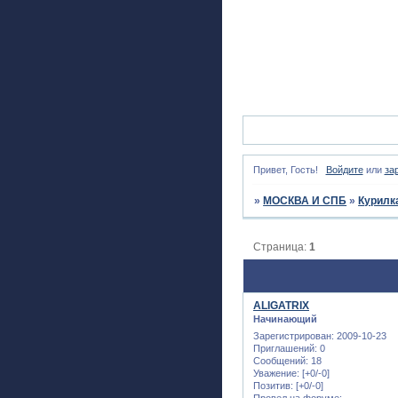
Привет, Гость!
Войдите
или
за
»
МОСКВА И СПБ
»
Курилк
Страница:
1
ALIGATRIX
Начинающий
Зарегистрирован
: 2009-10-23
Приглашений:
0
Сообщений:
18
Уважение:
[+0/-0]
Позитив:
[+0/-0]
Провел на форуме: