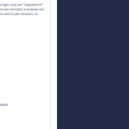
и ждет когд оно "поднимется"
лучает выплату в размере его
ать места уже ненужно, но
РАММУ