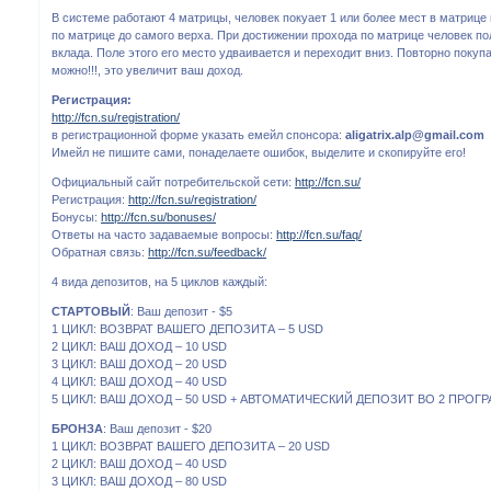
В системе работают 4 матрицы, человек покуает 1 или более мест в матрице 
по матрице до самого верха. При достижении прохода по матрице человек по
вклада. Поле этого его место удваивается и переходит вниз. Повторно покуп
можно!!!, это увеличит ваш доход.
Регистрация:
http://fcn.su/registration/
в регистрационной форме указать емейл спонсора:
aligatrix.alp@gmail.com
Имейл не пишите сами, понаделаете ошибок, выделите и скопируйте его!
Официальный сайт потребительской сети:
http://fcn.su/
Регистрация:
http://fcn.su/registration/
Бонусы:
http://fcn.su/bonuses/
Ответы на часто задаваемые вопросы:
http://fcn.su/faq/
Обратная связь:
http://fcn.su/feedback/
4 вида депозитов, на 5 циклов каждый:
СТАРТОВЫЙ
: Ваш депозит - $5
1 ЦИКЛ: ВОЗВРАТ ВАШЕГО ДЕПОЗИТА – 5 USD
2 ЦИКЛ: ВАШ ДОХОД – 10 USD
3 ЦИКЛ: ВАШ ДОХОД – 20 USD
4 ЦИКЛ: ВАШ ДОХОД – 40 USD
5 ЦИКЛ: ВАШ ДОХОД – 50 USD + АВТОМАТИЧЕСКИЙ ДЕПОЗИТ ВО 2 ПРОГ
БРОНЗА
: Ваш депозит - $20
1 ЦИКЛ: ВОЗВРАТ ВАШЕГО ДЕПОЗИТА – 20 USD
2 ЦИКЛ: ВАШ ДОХОД – 40 USD
3 ЦИКЛ: ВАШ ДОХОД – 80 USD