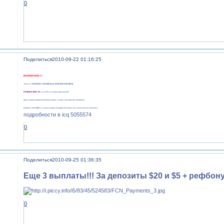
0
Поделиться
2010-09-22 01:16:25
ВНИМАНИЕ !!!
Только с
23-09-2010 с 0-00 (МСК)
по
24-09-2010 0-00 (МСК)
РЕФБЕК 100% !!!!
а это 20% от ваших депозитов!!!
(при условии правильной регистрации, с моим спонсорским имейлом)
Верните себе
20%
от суммы ваших вкладов! Выплачу как только мне их начислят)
подробности в icq 5055574
0
Поделиться
2010-09-25 01:36:35
Еще 3 выплаты!!! За депозиты $20 и $5 + рефбонус
0