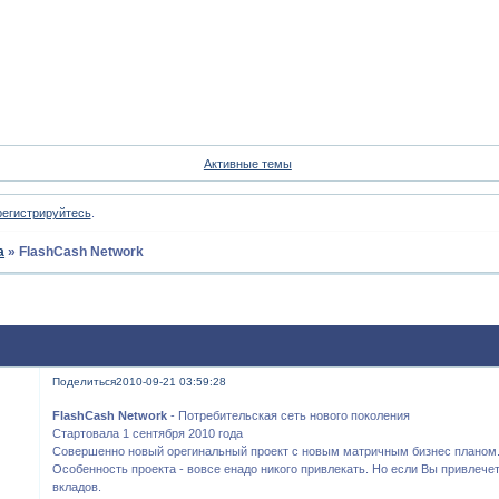
Форум
Участники
Пои
Активные темы
регистрируйтесь
.
а
»
FlashCash Network
Поделиться
2010-09-21 03:59:28
FlashCash Network
- Потребительская сеть нового поколения
Стартовала 1 сентября 2010 года
Совершенно новый орегинальный проект с новым матричным бизнес планом
Особенность проекта - вовсе енадо никого привлекать. Но если Вы привлече
вкладов.