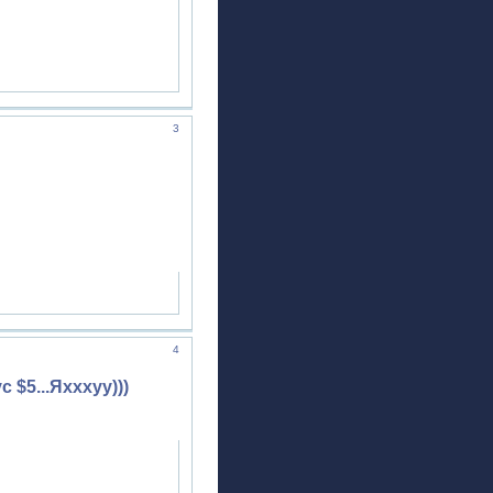
3
4
 $5...Яхххуу)))