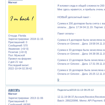
Магнат
Я вложил сюда в общей сложности 200 
Мне здесь нравится, и прибыль очень 
НОВЫЙ депозитный пакет -
Сумма в 200 долларов была снята с ваш
оплаты. , Дата: 17:34 04.11.19. Партия:
Пакет оплаты -
Откуда:
Florida
Зарегистрирован
: 2018-11-15
Сумма в 6 долларов была зачислена на 
Приглашений:
0
Оплата от Ginvest .. Дата: 19:58 04.11.
Сообщений:
570
Уважение:
[+0/-0]
Сумма в 33 доллара была зачислена на 
Позитив:
[+0/-0]
Оплата от Ginvest .. Дата: 04:38 08.11.
Пол:
Мужской
Провел на форуме:
Сумма в 13 долларов была зачислена на
2 дня 21 час
Оплата от Ginvest .. Дата: 17:31 09.11.
Последний визит:
2022-10-04 02:39:42
Сумма в 16 долларов была зачислена н
Оплата от Ginvest .. Дата: 20:25 12.11.
0
AllHYIPs
Поделиться
2019-11-13 06:25:12
Магнат
12.11.19 08:37;Account;Receive;Receiv
Зарегистрирован
: 2013-11-06
Batch: 289220996. Memo: API Payment. 
Приглашений:
0
Сообщений:
68395