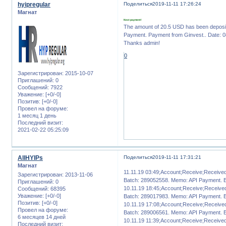
hyipregular
Поделиться
2019-11-11 17:26:24
Магнат
Next payment!
The amount of 20.5 USD has been deposi
Payment. Payment from Ginvest.. Date: 0
Thanks admin!
0
Зарегистрирован
: 2015-10-07
Приглашений:
0
Сообщений:
7922
Уважение:
[+0/-0]
Позитив:
[+0/-0]
Провел на форуме:
1 месяц 1 день
Последний визит:
2021-02-22 05:25:09
AllHYIPs
Поделиться
2019-11-11 17:31:21
Магнат
11.11.19 03:49;Account;Receive;Receiv
Зарегистрирован
: 2013-11-06
Batch: 289052558. Memo: API Payment. 
Приглашений:
0
10.11.19 18:45;Account;Receive;Receiv
Сообщений:
68395
Уважение:
[+0/-0]
Batch: 289017983. Memo: API Payment. 
Позитив:
[+0/-0]
10.11.19 17:08;Account;Receive;Receiv
Провел на форуме:
Batch: 289006561. Memo: API Payment. 
6 месяцев 14 дней
10.11.19 11:39;Account;Receive;Receiv
Последний визит: