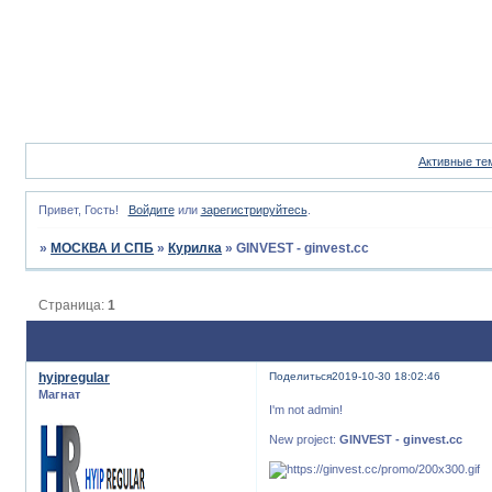
Активные те
Привет, Гость!
Войдите
или
зарегистрируйтесь
.
»
МОСКВА И СПБ
»
Курилка
»
GINVEST - ginvest.cc
Страница:
1
hyipregular
Поделиться
2019-10-30 18:02:46
Магнат
I'm not admin!
New project:
GINVEST - ginvest.cc