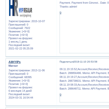
Payment. Payment from Ginvest.. Date: 0
Thanks admin!
0
Зарегистрирован
: 2015-10-07
Приглашений:
0
Сообщений:
7922
Уважение:
[+0/-0]
Позитив:
[+0/-0]
Провел на форуме:
1 месяц 1 день
Последний визит:
2021-02-22 05:25:09
AllHYIPs
Поделиться
2019-11-10 20:53:58
Магнат
09.11.19 15:52;Account;Receive;Receiv
Зарегистрирован
: 2013-11-06
Batch: 288856486. Memo: API Payment. 
Приглашений:
0
08.11.19 19:27;Account;Receive;Receiv
Сообщений:
68395
Уважение:
[+0/-0]
Batch: 288738631. Memo: API Payment. 
Позитив:
[+0/-0]
08.11.19 08:33;Account;Receive;Receiv
Провел на форуме:
Batch: 288648711. Memo: API Payment. 
6 месяцев 14 дней
Последний визит:
0
2024-03-31 16:54:44