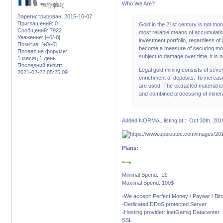
Who We Are?
Зарегистрирован
: 2015-10-07
Приглашений:
0
Gold in the 21st century is not mon
Сообщений:
7922
most reliable means of accumulation
Уважение:
[+0/-0]
investment portfolio, regardless of 
Позитив:
[+0/-0]
become a measure of securing money
Провел на форуме:
subject to damage over time, it is no
1 месяц 1 день
Последний визит:
Legal gold mining consists of sever
2021-02-22 05:25:09
enrichment of deposits. To increas
are used. The extracted material i
and combined processing of minera
Added NORMAL listing at : Oct 30th, 201
Plans:
5% daily
Minimal Spend: 1$
Maximal Spend: 100$
-We accept: Perfect Money / Payeer / Bit
-Dedicated DDoS protected Server
-Hosting provider: inetGamig Datacenter
SSL :