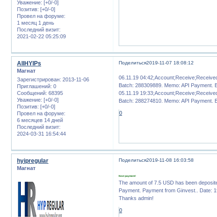
Уважение:
[+0/-0]
Позитив:
[+0/-0]
Провел на форуме:
1 месяц 1 день
Последний визит:
2021-02-22 05:25:09
AllHYIPs
Поделиться
2019-11-07 18:08:12
Магнат
06.11.19 04:42;Account;Receive;Receiv
Зарегистрирован
: 2013-11-06
Batch: 288309889. Memo: API Payment. 
Приглашений:
0
05.11.19 19:33;Account;Receive;Receiv
Сообщений:
68395
Уважение:
[+0/-0]
Batch: 288274810. Memo: API Payment. 
Позитив:
[+0/-0]
0
Провел на форуме:
6 месяцев 14 дней
Последний визит:
2024-03-31 16:54:44
hyipregular
Поделиться
2019-11-08 16:03:58
Магнат
Next payment!
The amount of 7.5 USD has been deposit
Payment. Payment from Ginvest.. Date: 1
Thanks admin!
0