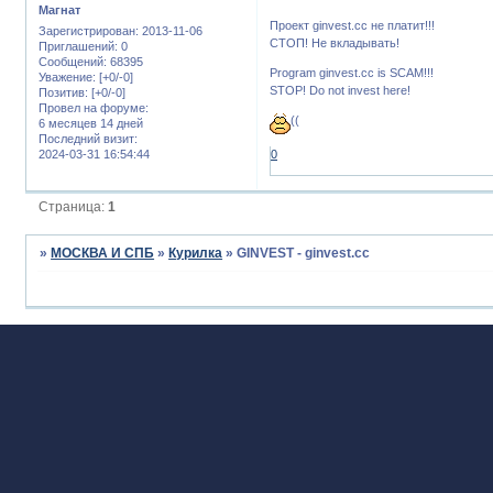
Магнат
Проект ginvest.cc не платит!!!
Зарегистрирован
: 2013-11-06
СТОП! Не вкладывать!
Приглашений:
0
Сообщений:
68395
Program ginvest.cc is SCAM!!!
Уважение:
[+0/-0]
STOP! Do not invest here!
Позитив:
[+0/-0]
Провел на форуме:
((
6 месяцев 14 дней
Последний визит:
2024-03-31 16:54:44
0
Страница:
1
»
МОСКВА И СПБ
»
Курилка
»
GINVEST - ginvest.cc