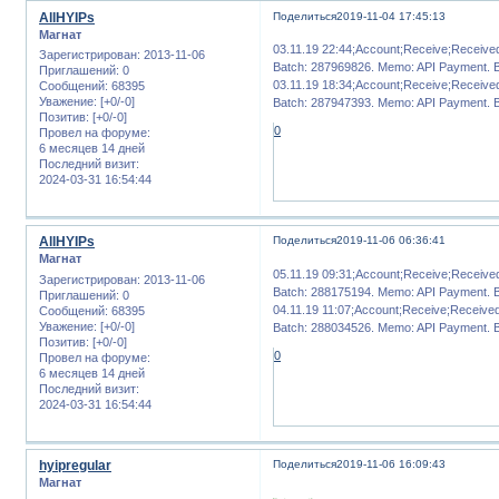
AllHYIPs
Поделиться
2019-11-04 17:45:13
Магнат
03.11.19 22:44;Account;Receive;Receiv
Зарегистрирован
: 2013-11-06
Batch: 287969826. Memo: API Payment. 
Приглашений:
0
03.11.19 18:34;Account;Receive;Receiv
Сообщений:
68395
Уважение:
[+0/-0]
Batch: 287947393. Memo: API Payment. 
Позитив:
[+0/-0]
0
Провел на форуме:
6 месяцев 14 дней
Последний визит:
2024-03-31 16:54:44
AllHYIPs
Поделиться
2019-11-06 06:36:41
Магнат
05.11.19 09:31;Account;Receive;Receiv
Зарегистрирован
: 2013-11-06
Batch: 288175194. Memo: API Payment. 
Приглашений:
0
04.11.19 11:07;Account;Receive;Receiv
Сообщений:
68395
Уважение:
[+0/-0]
Batch: 288034526. Memo: API Payment. 
Позитив:
[+0/-0]
0
Провел на форуме:
6 месяцев 14 дней
Последний визит:
2024-03-31 16:54:44
hyipregular
Поделиться
2019-11-06 16:09:43
Магнат