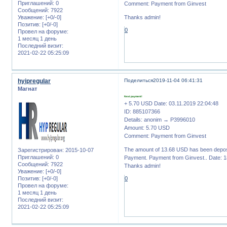
Приглашений:
0
Comment: Payment from Ginvest
Сообщений:
7922
Уважение:
[+0/-0]
Thanks admin!
Позитив:
[+0/-0]
0
Провел на форуме:
1 месяц 1 день
Последний визит:
2021-02-22 05:25:09
hyipregular
Поделиться
2019-11-04 06:41:31
Магнат
Next payment!
+ 5.70 USD Date: 03.11.2019 22:04:48
ID: 885107366
Details: anonim → P3996010
Amount: 5.70 USD
Comment: Payment from Ginvest
The amount of 13.68 USD has been depos
Зарегистрирован
: 2015-10-07
Приглашений:
0
Payment. Payment from Ginvest.. Date: 1
Сообщений:
7922
Thanks admin!
Уважение:
[+0/-0]
Позитив:
[+0/-0]
0
Провел на форуме:
1 месяц 1 день
Последний визит:
2021-02-22 05:25:09