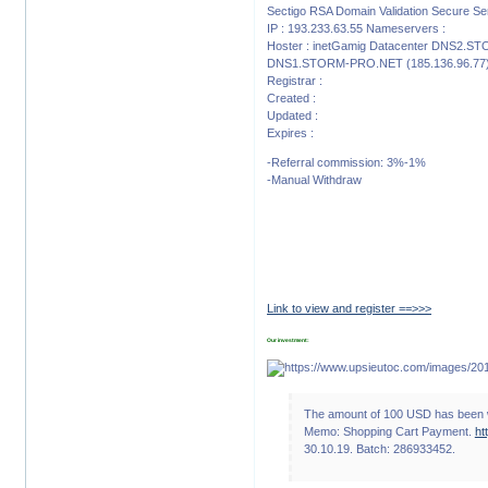
Sectigo RSA Domain Validation Secure Se
IP : 193.233.63.55 Nameservers :
Hoster : inetGamig Datacenter DNS2.S
DNS1.STORM-PRO.NET (185.136.96.77
Registrar :
Created :
Updated :
Expires :
-Referral commission: 3%-1%
-Manual Withdraw
Link to view and register ==>>>
Our investment:
The amount of 100 USD has been 
Memo: Shopping Cart Payment.
ht
30.10.19. Batch: 286933452.