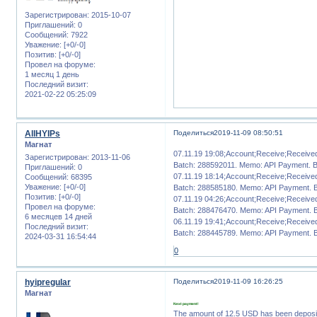
Зарегистрирован
: 2015-10-07
Приглашений:
0
Сообщений:
7922
Уважение:
[+0/-0]
Позитив:
[+0/-0]
Провел на форуме:
1 месяц 1 день
Последний визит:
2021-02-22 05:25:09
AllHYIPs
Поделиться
2019-11-09 08:50:51
Магнат
07.11.19 19:08;Account;Receive;Receiv
Зарегистрирован
: 2013-11-06
Batch: 288592011. Memo: API Payment. 
Приглашений:
0
07.11.19 18:14;Account;Receive;Receiv
Сообщений:
68395
Уважение:
[+0/-0]
Batch: 288585180. Memo: API Payment. 
Позитив:
[+0/-0]
07.11.19 04:26;Account;Receive;Receiv
Провел на форуме:
Batch: 288476470. Memo: API Payment. 
6 месяцев 14 дней
06.11.19 19:41;Account;Receive;Receiv
Последний визит:
Batch: 288445789. Memo: API Payment. 
2024-03-31 16:54:44
0
hyipregular
Поделиться
2019-11-09 16:26:25
Магнат
Next payment!
The amount of 12.5 USD has been deposi