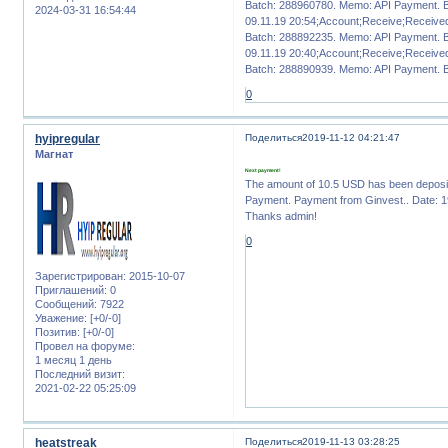
Batch: 288960780. Memo: API Payment. 
2024-03-31 16:54:44
09.11.19 20:54;Account;Receive;Receiv
Batch: 288892235. Memo: API Payment. 
09.11.19 20:40;Account;Receive;Receiv
Batch: 288890939. Memo: API Payment. 
0
hyipregular
Поделиться
2019-11-12 04:21:47
Магнат
Next payment!
The amount of 10.5 USD has been deposi
Payment. Payment from Ginvest.. Date: 1
Thanks admin!
0
Зарегистрирован
: 2015-10-07
Приглашений:
0
Сообщений:
7922
Уважение:
[+0/-0]
Позитив:
[+0/-0]
Провел на форуме:
1 месяц 1 день
Последний визит:
2021-02-22 05:25:09
heatstreak
Поделиться
2019-11-13 03:28:25