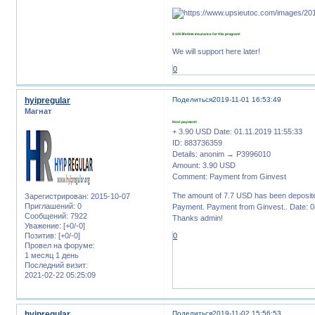
$ 100 lifetime insurance for this program!
We will support here later!
0
hyipregular
Поделиться
2019-11-01 16:53:49
Магнат
Next payment!
+ 3.90 USD Date: 01.11.2019 11:55:33
ID: 883736359
Details: anonim → P3996010
Amount: 3.90 USD
Comment: Payment from Ginvest
The amount of 7.7 USD has been deposit
Зарегистрирован
: 2015-10-07
Приглашений:
0
Payment. Payment from Ginvest.. Date: 0
Сообщений:
7922
Thanks admin!
Уважение:
[+0/-0]
Позитив:
[+0/-0]
0
Провел на форуме:
1 месяц 1 день
Последний визит:
2021-02-22 05:25:09
hyipregular
Поделиться
2019-11-02 15:56:53