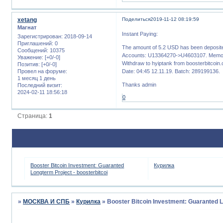
xetang
Поделиться
2019-11-12 08:19:59
Магнат
Instant Paying:
Зарегистрирован
: 2018-09-14
Приглашений:
0
The amount of 5.2 USD has been deposite
Сообщений:
10375
Accounts: U13364270->U4603107. Memo:
Уважение:
[+0/-0]
Withdraw to hyiptank from boosterbitcoin.
Позитив:
[+0/-0]
Провел на форуме:
Date: 04:45 12.11.19. Batch: 289199136.
1 месяц 1 день
Thanks admin
Последний визит:
2024-02-11 18:56:18
0
Страница:
1
Booster Bitcoin Investment: Guaranted
Курилка
Longterm Project - boosterbitcoi
»
МОСКВА И СПБ
»
Курилка
»
Booster Bitcoin Investment: Guaranted L