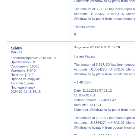
Comment: Withdraw to hyiptank from boos
The amount of 3.2 USD has been deposite
Accounts: U13364270->U4603107. Memo:
Withdraw to hyiptank from boosterbitcoin
Thanks admin
0
xetang
Поделиться
2019-11-11 11:52:29
Магнат
Instant Paying:
Зарегистрирован
: 2018-09-14
Приглашений:
0
The amount of 5.29 USD has been deposit
Сообщений:
10375
Accounts: U13364270->U4603107. Memo:
Уважение:
[+0/-0]
Withdraw to hyiptank from boosterbitcoin
Позитив:
[+0/-0]
Провел на форуме:
+ 1.48 USD
1 месяц 1 день
Последний визит:
Date: 11.11.2019 07:32:12
2024-02-11 18:56:18
ID: 889001481
Details: anonim → P4690642
Amount: 1.48 USD
Comment: Withdraw to hyiptank from boos
The amount of 2.9 USD has been deposite
Accounts: U13364270->U4603107. Memo:
Withdraw to hyiptank from boosterbitcoin