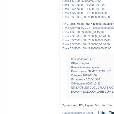
План 1 $ 1,00 - $ 1000,00 1,00
План 2 $ 1001,00 - $ 2500,00 2,00
План 3 $ 2501,00 - $ 5000,00 3,00
План 4 $ 5001,00 - $ 10000,00 4,00
План 5 $ 10001,00 - $ 100000,00 5,00
15% - 35% ежедневно в течение 300 
План Депозит Сумма Ежедневная приб
План 1 $ 1,00 - $ 10000,00 15,00
План 2 $ 10001,00 - $ 20000,00 20,00
План 3 $ 20001,00 - 25 000,00 $ 25,00
План 4 $ 25001,00 - $ 50000,00 30,00
План 5 $ 50001,00 - $ 100000,00 35,00
Шифрование SSL
DDos Защита
Лицензионный скрипт
Регистратор NAMECHEAP INC
Создано 2019-11-06
Истекает в 2020-11-06
Обновлено 0000-12-31
NS BAYAN.NS.CLOUDFLARE.CO
BAYAN.NS.CLOUDFLARE.COM L
Принимаем: PM, Payeer, Биткойн, Liteco
https://
Присоединяйтесь здесь: