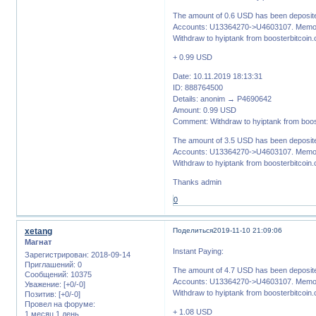
The amount of 0.6 USD has been deposite
Accounts: U13364270->U4603107. Memo:
Withdraw to hyiptank from boosterbitcoin
+ 0.99 USD
Date: 10.11.2019 18:13:31
ID: 888764500
Details: anonim → P4690642
Amount: 0.99 USD
Comment: Withdraw to hyiptank from boos
The amount of 3.5 USD has been deposite
Accounts: U13364270->U4603107. Memo:
Withdraw to hyiptank from boosterbitcoin
Thanks admin
0
xetang
Поделиться
2019-11-10 21:09:06
Магнат
Instant Paying:
Зарегистрирован
: 2018-09-14
Приглашений:
0
The amount of 4.7 USD has been deposite
Сообщений:
10375
Accounts: U13364270->U4603107. Memo:
Уважение:
[+0/-0]
Withdraw to hyiptank from boosterbitcoin
Позитив:
[+0/-0]
Провел на форуме:
+ 1.08 USD
1 месяц 1 день