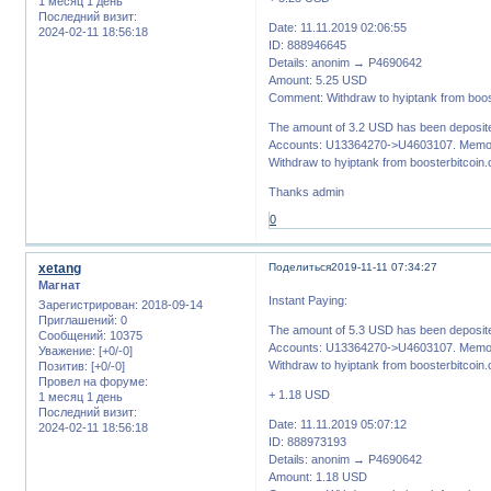
1 месяц 1 день
Последний визит:
Date: 11.11.2019 02:06:55
2024-02-11 18:56:18
ID: 888946645
Details: anonim → P4690642
Amount: 5.25 USD
Comment: Withdraw to hyiptank from boos
The amount of 3.2 USD has been deposite
Accounts: U13364270->U4603107. Memo:
Withdraw to hyiptank from boosterbitcoin
Thanks admin
0
xetang
Поделиться
2019-11-11 07:34:27
Магнат
Instant Paying:
Зарегистрирован
: 2018-09-14
Приглашений:
0
The amount of 5.3 USD has been deposite
Сообщений:
10375
Accounts: U13364270->U4603107. Memo:
Уважение:
[+0/-0]
Withdraw to hyiptank from boosterbitcoin
Позитив:
[+0/-0]
Провел на форуме:
+ 1.18 USD
1 месяц 1 день
Последний визит:
Date: 11.11.2019 05:07:12
2024-02-11 18:56:18
ID: 888973193
Details: anonim → P4690642
Amount: 1.18 USD