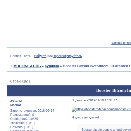
Активные те
Привет, Гость!
Войдите
или
зарегистрируйтесь
.
»
МОСКВА И СПБ
»
Курилка
»
Booster Bitcoin Investment: Guaranted L
Страница:
1
Booster Bitcoin I
xetang
Поделиться
2019-11-10 17:30:17
Магнат
Зарегистрирован
: 2018-09-14
Приглашений:
0
Я здесь не админ!
Сообщений:
10375
Уважение:
[+0/-0]
Позитив:
[+0/-0]
Boosterbitcoin.com is a fund develop
Провел на форуме: