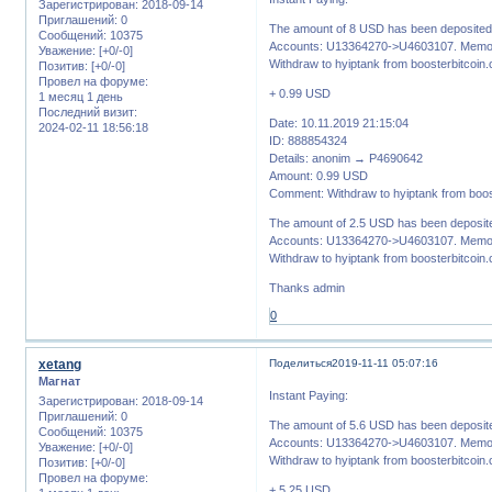
Зарегистрирован
: 2018-09-14
Приглашений:
0
The amount of 8 USD has been deposited 
Сообщений:
10375
Accounts: U13364270->U4603107. Memo:
Уважение:
[+0/-0]
Withdraw to hyiptank from boosterbitcoin
Позитив:
[+0/-0]
Провел на форуме:
+ 0.99 USD
1 месяц 1 день
Последний визит:
Date: 10.11.2019 21:15:04
2024-02-11 18:56:18
ID: 888854324
Details: anonim → P4690642
Amount: 0.99 USD
Comment: Withdraw to hyiptank from boos
The amount of 2.5 USD has been deposite
Accounts: U13364270->U4603107. Memo:
Withdraw to hyiptank from boosterbitcoin
Thanks admin
0
xetang
Поделиться
2019-11-11 05:07:16
Магнат
Instant Paying:
Зарегистрирован
: 2018-09-14
Приглашений:
0
The amount of 5.6 USD has been deposite
Сообщений:
10375
Accounts: U13364270->U4603107. Memo:
Уважение:
[+0/-0]
Withdraw to hyiptank from boosterbitcoin
Позитив:
[+0/-0]
Провел на форуме:
+ 5.25 USD