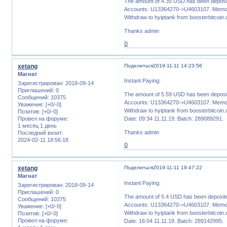
The amount of 4.35 USD has been deposit
Accounts: U13364270->U4603107. Memo:
Withdraw to hyiptank from boosterbitcoin
Thanks admin
0
xetang
Поделиться
2019-11-11 14:23:56
Магнат
Instant Paying:
Зарегистрирован
: 2018-09-14
Приглашений:
0
The amount of 5.59 USD has been deposit
Сообщений:
10375
Accounts: U13364270->U4603107. Memo:
Уважение:
[+0/-0]
Withdraw to hyiptank from boosterbitcoin.
Позитив:
[+0/-0]
Провел на форуме:
Date: 09:34 11.11.19. Batch: 289089291.
1 месяц 1 день
Thanks admin
Последний визит:
2024-02-11 18:56:18
0
xetang
Поделиться
2019-11-11 19:47:22
Магнат
Instant Paying:
Зарегистрирован
: 2018-09-14
Приглашений:
0
The amount of 5.4 USD has been deposite
Сообщений:
10375
Accounts: U13364270->U4603107. Memo:
Уважение:
[+0/-0]
Withdraw to hyiptank from boosterbitcoin.
Позитив:
[+0/-0]
Провел на форуме:
Date: 16:04 11.11.19. Batch: 289142995.