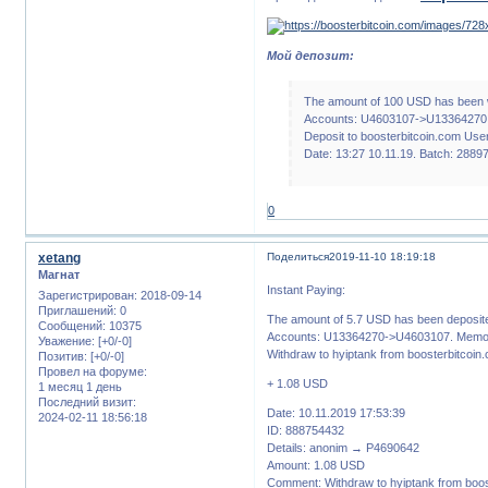
Мой депозит:
The amount of 100 USD has been 
Accounts: U4603107->U13364270.
Deposit to boosterbitcoin.com User
Date: 13:27 10.11.19. Batch: 2889
0
xetang
Поделиться
2019-11-10 18:19:18
Магнат
Instant Paying:
Зарегистрирован
: 2018-09-14
Приглашений:
0
The amount of 5.7 USD has been deposite
Сообщений:
10375
Accounts: U13364270->U4603107. Memo:
Уважение:
[+0/-0]
Withdraw to hyiptank from boosterbitcoin
Позитив:
[+0/-0]
Провел на форуме:
+ 1.08 USD
1 месяц 1 день
Последний визит:
Date: 10.11.2019 17:53:39
2024-02-11 18:56:18
ID: 888754432
Details: anonim → P4690642
Amount: 1.08 USD
Comment: Withdraw to hyiptank from boos