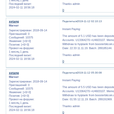
1 месяц 1 день
Thanks admin
Последний визит:
2024-02-11 18:56:18
0
xetang
Поделиться
2019-11-12 02:10:13
Магнат
Instant Paying:
Зарегистрирован
: 2018-09-14
Приглашений:
0
The amount of 5.1 USD has been deposite
Сообщений:
10375
Accounts: U13364270->U4603107. Memo:
Уважение:
[+0/-0]
Withdraw to hyiptank from boosterbitcoin.
Позитив:
[+0/-0]
Провел на форуме:
Date: 22:33 11.11.19. Batch: 289185144.
1 месяц 1 день
Thanks admin
Последний визит:
2024-02-11 18:56:18
0
xetang
Поделиться
2019-11-12 05:30:08
Магнат
Instant Paying:
Зарегистрирован
: 2018-09-14
Приглашений:
0
The amount of 5.5 USD has been deposite
Сообщений:
10375
Accounts: U13364270->U4603107. Memo:
Уважение:
[+0/-0]
Withdraw to hyiptank from boosterbitcoin.
Позитив:
[+0/-0]
Провел на форуме:
Date: 01:55 12.11.19. Batch: 289191969.
1 месяц 1 день
Thanks admin
Последний визит:
2024-02-11 18:56:18
0