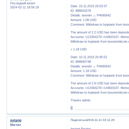
Последний визит:
Date: 10.11.2019 20:03:37
2024-02-11 18:56:18
ID: 888820278
Details: anonim → P4690642
Amount: 1.08 USD
Comment: Withdraw to hyiptank from boos
The amount of 2.2 USD has been deposite
Accounts: U13364270->U4603107. Memo:
Withdraw to hyiptank from boosterbitcoin
+ 1.18 USD
Date: 10.11.2019 20:45:52
ID: 888840748
Details: anonim → P4690642
Amount: 1.18 USD
Comment: Withdraw to hyiptank from boos
The amount of 2.8 USD has been deposite
Accounts: U13364270->U4603107. Memo:
Withdraw to hyiptank from boosterbitcoin
Thanks admin
0
xetang
Поделиться
2019-11-11 02:11:26
Магнат
Instant Paying: