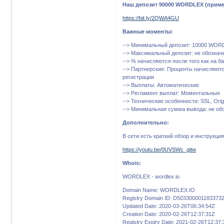
Наш депозит 90000 WORDLEX (пример
https://bit.ly/2QWA4GU
Важные моменты:
--> Минимальный депозит: 10000 WOR
--> Максимальный депозит: не обознач
--> % начисляются после того как на
--> Партнерские: Проценты начисляютс
регистрации
--> Выплаты: Автоматические
--> Регламент выплат: Моментальные
--> Технические особенности: SSL, Origin
--> Минимальная сумма вывода: не об
Дополнительно:
В сети есть краткий обзор и инструкци
https://youtu.be/0UVSWc_gitw
Whois:
WORDLEX - wordlex.io
Domain Name: WORDLEX.IO
Registry Domain ID: D50330000118337
Updated Date: 2020-03-26T06:34:54Z
Creation Date: 2020-02-26T12:37:31Z
Registry Expiry Date: 2021-02-26T12:37