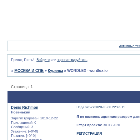
Активные те
Привет, Гость!
Войдите
или
зарегистрируйтесь
.
»
МОСКВА И СПБ
»
Курилка
»
WORDLEX - wordlex.io
Страница:
1
Denis Richmon
Поделиться
2020-03-30 22:46:11
Новенький
Я не являюсь администратором дан
Зарегистрирован
: 2019-12-22
Приглашений:
0
Старт проекта:
30.03.2020
Сообщений:
3
Уважение:
[+0/-0]
РЕГИСТРАЦИЯ
Позитив:
[+0/-0]
Провел на форуме: