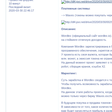
10 минут
Последний визит:
Платежные системы:
2020-03-30 22:46:17
--> Waves (токены можно покупать чер
Описание:
Wordlex (официальный сайт wordlex.io)
на стейкинге отличную доходность.
Компания Wordlex зарегистрирована в 
программного обеспечения, скриптов и
У проекта есть своя валюта, которая 
млн. монет, а эмиссия токена не огран
На данный момент проект заявляет о т
робот, сборщик кранов, кэшбэк Х2.
Маркетинг:
Суть заработка в Wordlex сводится к т
Чтобы получить возможность зарабатыв
Wordlex.
На данном этапе работы проекта, когда
можно только через биржу Waves.exch
В будущем покупка и продажа токенов
В зависимости от того, какое количест
вам будет начисляться прибыль в разм