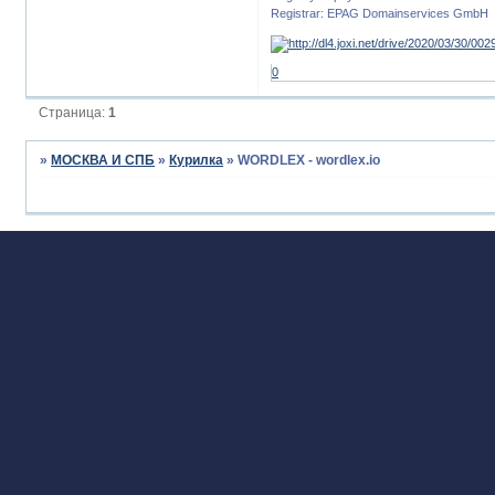
Registrar: EPAG Domainservices GmbH
0
Страница:
1
»
МОСКВА И СПБ
»
Курилка
»
WORDLEX - wordlex.io