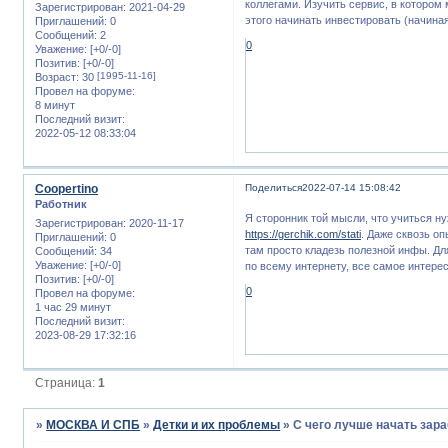
коллегами. Изучить сервис, в котором
Зарегистрирован
: 2021-04-29
этого начинать инвестировать (начина
Приглашений:
0
Сообщений:
2
0
Уважение:
[+0/-0]
Позитив:
[+0/-0]
[1995-11-16]
Возраст:
30
Провел на форуме:
8 минут
Последний визит:
2022-05-12 08:33:04
Coopertino
Поделиться
2022-07-14 15:08:42
Работник
Я сторонник той мысли, что учиться ну
Зарегистрирован
: 2020-11-17
https://gerchik.com/stati
. Даже сквозь о
Приглашений:
0
там просто кладезь полезной инфы. Дл
Сообщений:
34
Уважение:
[+0/-0]
по всему интернету, все самое интерес
Позитив:
[+0/-0]
0
Провел на форуме:
1 час 29 минут
Последний визит:
2023-08-29 17:32:16
Страница:
1
»
МОСКВА И СПБ
»
Детки и их проблемы
»
С чего лучше начать зар