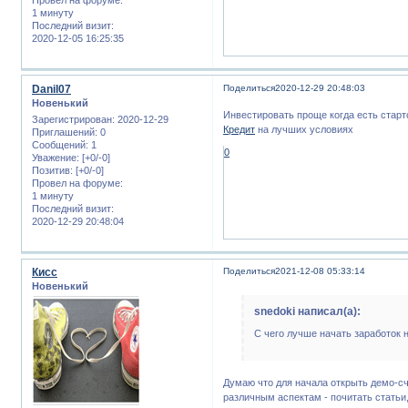
1 минуту
Последний визит:
2020-12-05 16:25:35
Danil07
Поделиться
2020-12-29 20:48:03
Новенький
Инвестировать проще когда есть старто
Зарегистрирован
: 2020-12-29
Кредит
на лучших условиях
Приглашений:
0
Сообщений:
1
0
Уважение:
[+0/-0]
Позитив:
[+0/-0]
Провел на форуме:
1 минуту
Последний визит:
2020-12-29 20:48:04
Кисс
Поделиться
2021-12-08 05:33:14
Новенький
snedoki написал(а):
С чего лучше начать заработок 
Думаю что для начала открыть демо-с
различным аспектам - почитать стать