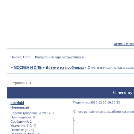
Активные те
Привет, Гость!
Войдите
или
зарегистрируйтесь
.
»
МОСКВА И СПБ
»
Детки и их проблемы
»
С чего лучше начать зар
Страница:
1
С чего лу
snedoki
Поделиться
2020-12-05 16:25:33
Новенький
С чего лучше начать заработок на инв
Зарегистрирован
: 2020-12-05
Приглашений:
0
0
Сообщений:
1
Уважение:
[+0/-0]
Позитив:
[+0/-0]
Провел на форуме: