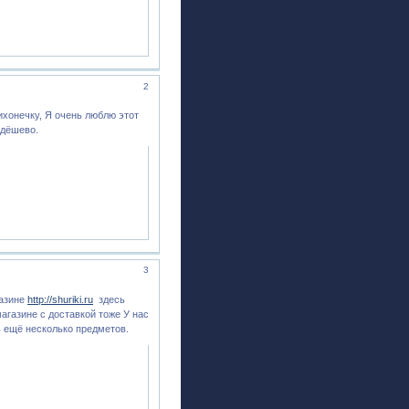
2
ихонечку, Я очень люблю этот
 дёшево.
3
газине
http://shuriki.ru
здесь
агазине с доставкой тоже У нас
ь ещё несколько предметов.