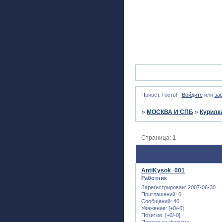
Привет, Гость!
Войдите
или
за
»
МОСКВА И СПБ
»
Курилк
Страница:
1
AntiKysok_001
Работник
Зарегистрирован
: 2007-06-30
Приглашений:
0
Сообщений:
40
Уважение:
[+0/-0]
Позитив:
[+0/-0]
Провел на форуме: