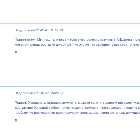
Поделиться
2021-05-16 11:49:13
Привет всем! Мы покупали весь набор электроинструментов в AliExpress пот
магазин правда доставка долго идёт, но это не так страшно, Зато стоит очень
0
Поделиться
2021-05-16 15:20:27
Привет! Хорошие электроинструменты можете купить в данном интернет-ма
достаточно большой выбор, приемлемая стоимость, часто делают скидки в м
проблем не возникало ни разу. накупили весь ассортимент осталось докупит
0