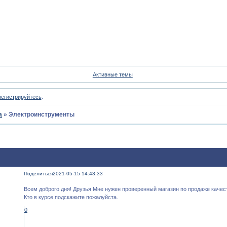
Форум
Участники
Пои
Активные темы
регистрируйтесь
.
а
»
Электроинструменты
Поделиться
2021-05-15 14:43:33
Всем доброго дня! Друзья Мне нужен проверенный магазин по продаже каче
Кто в курсе подскажите пожалуйста.
0