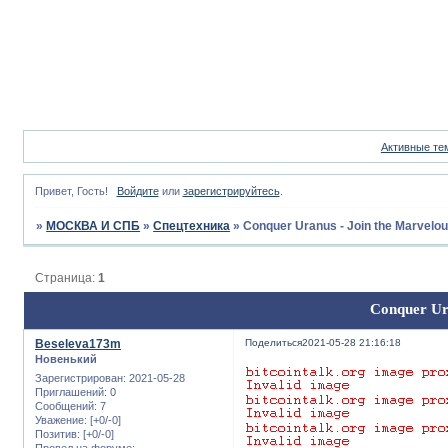
Активные те
Привет, Гость!
Войдите
или
зарегистрируйтесь
.
»
МОСКВА И СПБ
»
Спецтехника
»
Conquer Uranus - Join the Marvelo
Страница:
1
Conquer Ura
Beseleva173m
Поделиться
2021-05-28 21:16:18
Новенький
Зарегистрирован
: 2021-05-28
Приглашений:
0
Сообщений:
7
Уважение:
[+0/-0]
Позитив:
[+0/-0]
Провел на форуме: