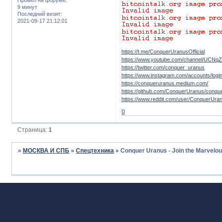
9 минут
Последний визит:
2021-09-17 21:12:01
https://t.me/ConquerUranusOfficial
https://www.youtube.com/channel/UCN
https://twitter.com/conquer_uranus
https://www.instagram.com/accounts/login
https://conqueruranus.medium.com/
https://github.com/ConquerUranus/conqu
https://www.reddit.com/user/ConquerUra
0
Страница:
1
»
МОСКВА И СПБ
»
Спецтехника
»
Conquer Uranus - Join the Marvelo