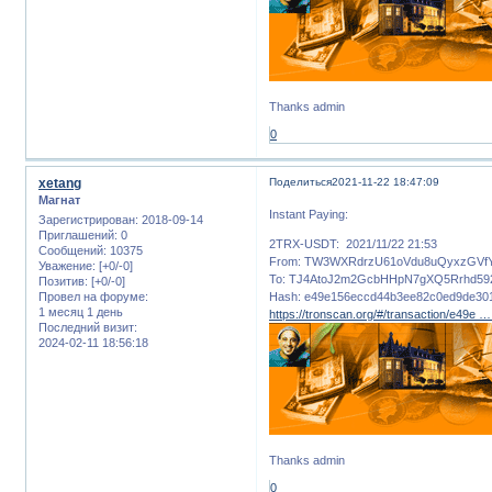
Thanks admin
0
xetang
Поделиться
2021-11-22 18:47:09
Магнат
Instant Paying:
Зарегистрирован
: 2018-09-14
Приглашений:
0
2TRX-USDT: 2021/11/22 21:53
Сообщений:
10375
From: TW3WXRdrzU61oVdu8uQyxzGVf
Уважение:
[+0/-0]
To: TJ4AtoJ2m2GcbHHpN7gXQ5Rrhd59
Позитив:
[+0/-0]
Провел на форуме:
Hash: e49e156eccd44b3ee82c0ed9de301
1 месяц 1 день
https://tronscan.org/#/transaction/e49e 
Последний визит:
2024-02-11 18:56:18
Thanks admin
0