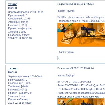
xetang
Поделиться
2021-11-17 17:30:24
Магнат
Instant Paying:
Зарегистрирован
: 2018-09-14
Приглашений:
0
$2.00 has been successfully sent to 
Сообщений:
10375
Transaction batch is 7bec8100fd66a97
Уважение:
[+0/-0]
Позитив:
[+0/-0]
Провел на форуме:
1 месяц 1 день
Последний визит:
2024-02-11 18:56:18
Thanks admin
0
xetang
Поделиться
2021-11-20 19:47:44
Магнат
Instant Paying:
Зарегистрирован
: 2018-09-14
Приглашений:
0
2TRX-USDT: 2021/11/20 21:17
Сообщений:
10375
From: TW3WXRdrzU61oVdu8uQyxzGVf
Уважение:
[+0/-0]
To: TJ4AtoJ2m2GcbHHpN7gXQ5Rrhd59
Позитив:
[+0/-0]
Провел на форуме:
Hash: 1fd77cdfecdbcb51fb6f5806aafa6
1 месяц 1 день
https://tronscan.org/#/transaction/1fd7 
Последний визит:
2024-02-11 18:56:18