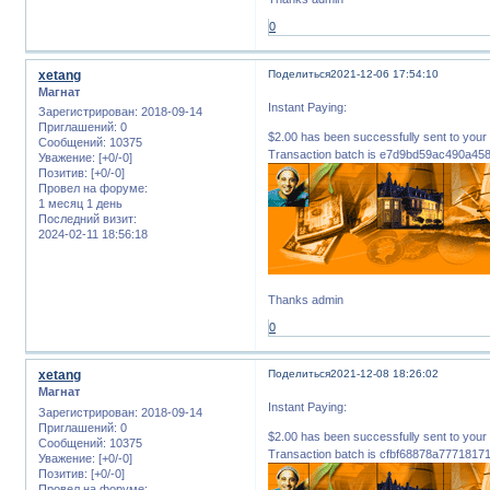
0
xetang
Поделиться
2021-12-06 17:54:10
Магнат
Instant Paying:
Зарегистрирован
: 2018-09-14
Приглашений:
0
$2.00 has been successfully sent to 
Сообщений:
10375
Transaction batch is e7d9bd59ac490a4
Уважение:
[+0/-0]
Позитив:
[+0/-0]
Провел на форуме:
1 месяц 1 день
Последний визит:
2024-02-11 18:56:18
Thanks admin
0
xetang
Поделиться
2021-12-08 18:26:02
Магнат
Instant Paying:
Зарегистрирован
: 2018-09-14
Приглашений:
0
$2.00 has been successfully sent to 
Сообщений:
10375
Transaction batch is cfbf68878a77718
Уважение:
[+0/-0]
Позитив:
[+0/-0]
Провел на форуме: