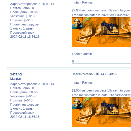
Instant Paying:
Зарегистрирован
: 2018-09-14
Приглашений:
0
$2.00 has been successfully sent to 
Сообщений:
10375
Transaction batch is ca219e906d3adf
Уважение:
[+0/-0]
Позитив:
[+0/-0]
Провел на форуме:
1 месяц 1 день
Последний визит:
2024-02-11 18:56:18
Thanks admin
0
xetang
Поделиться
2022-01-14 19:49:20
Магнат
Instant Paying:
Зарегистрирован
: 2018-09-14
Приглашений:
0
$2.00 has been successfully sent to 
Сообщений:
10375
Transaction batch is eafe026ca495aed
Уважение:
[+0/-0]
Позитив:
[+0/-0]
Провел на форуме:
1 месяц 1 день
Последний визит:
2024-02-11 18:56:18