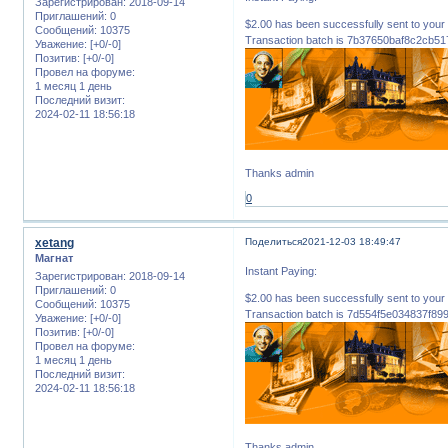
Зарегистрирован
: 2018-09-14
Приглашений:
0
$2.00 has been successfully sent to 
Сообщений:
10375
Transaction batch is 7b37650baf8c2cb5
Уважение:
[+0/-0]
Позитив:
[+0/-0]
Провел на форуме:
1 месяц 1 день
Последний визит:
2024-02-11 18:56:18
Thanks admin
0
xetang
Поделиться
2021-12-03 18:49:47
Магнат
Instant Paying:
Зарегистрирован
: 2018-09-14
Приглашений:
0
$2.00 has been successfully sent to 
Сообщений:
10375
Transaction batch is 7d554f5e034837f
Уважение:
[+0/-0]
Позитив:
[+0/-0]
Провел на форуме:
1 месяц 1 день
Последний визит:
2024-02-11 18:56:18
Thanks admin