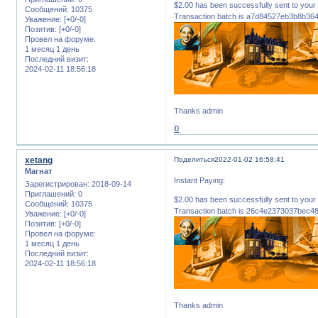
$2.00 has been successfully sent to 
Сообщений:
10375
Transaction batch is a7d84527eb3b8b3
Уважение:
[+0/-0]
Позитив:
[+0/-0]
Провел на форуме:
1 месяц 1 день
Последний визит:
2024-02-11 18:56:18
Thanks admin
0
xetang
Поделиться
2022-01-02 16:58:41
Магнат
Instant Paying:
Зарегистрирован
: 2018-09-14
Приглашений:
0
$2.00 has been successfully sent to 
Сообщений:
10375
Transaction batch is 26c4e2373037bec
Уважение:
[+0/-0]
Позитив:
[+0/-0]
Провел на форуме:
1 месяц 1 день
Последний визит:
2024-02-11 18:56:18
Thanks admin