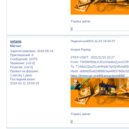
Thanks admin
0
xetang
Поделиться
2021-11-15 19:43:37
Магнат
Instant Paying:
Зарегистрирован
: 2018-09-14
Приглашений:
0
2TRX-USDT: 2021/11/15 22:27
Сообщений:
10375
From: TW3WXRdrzU61oVdu8uQyxzGVf
Уважение:
[+0/-0]
To: TJ4AtoJ2m2GcbHHpN7gXQ5Rrhd59
Позитив:
[+0/-0]
Провел на форуме:
Hash: d069d35a92df8863aa498378d0c0
1 месяц 1 день
https://tronscan.org/#/transaction/d069
Последний визит:
2024-02-11 18:56:18
Thanks admin
0