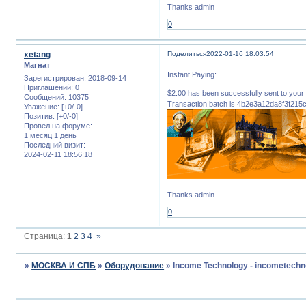
Thanks admin
0
xetang
Поделиться
2022-01-16 18:03:54
Магнат
Instant Paying:
Зарегистрирован
: 2018-09-14
Приглашений:
0
$2.00 has been successfully sent to 
Сообщений:
10375
Transaction batch is 4b2e3a12da8f3f2
Уважение:
[+0/-0]
Позитив:
[+0/-0]
Провел на форуме:
1 месяц 1 день
Последний визит:
2024-02-11 18:56:18
Thanks admin
0
Страница:
1
2
3
4
»
»
МОСКВА И СПБ
»
Оборудование
»
Income Technology - incometechno