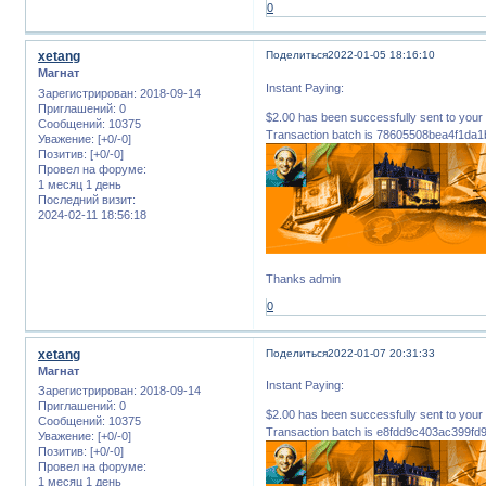
0
xetang
Поделиться
2022-01-05 18:16:10
Магнат
Instant Paying:
Зарегистрирован
: 2018-09-14
Приглашений:
0
$2.00 has been successfully sent to 
Сообщений:
10375
Transaction batch is 78605508bea4f1da
Уважение:
[+0/-0]
Позитив:
[+0/-0]
Провел на форуме:
1 месяц 1 день
Последний визит:
2024-02-11 18:56:18
Thanks admin
0
xetang
Поделиться
2022-01-07 20:31:33
Магнат
Instant Paying:
Зарегистрирован
: 2018-09-14
Приглашений:
0
$2.00 has been successfully sent to 
Сообщений:
10375
Transaction batch is e8fdd9c403ac399f
Уважение:
[+0/-0]
Позитив:
[+0/-0]
Провел на форуме:
1 месяц 1 день