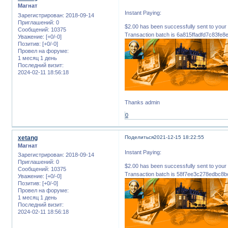
Магнат
Instant Paying:
Зарегистрирован
: 2018-09-14
Приглашений:
0
$2.00 has been successfully sent to 
Сообщений:
10375
Transaction batch is 6a815ffadfd7c83f
Уважение:
[+0/-0]
Позитив:
[+0/-0]
Провел на форуме:
1 месяц 1 день
Последний визит:
2024-02-11 18:56:18
Thanks admin
0
xetang
Поделиться
2021-12-15 18:22:55
Магнат
Instant Paying:
Зарегистрирован
: 2018-09-14
Приглашений:
0
$2.00 has been successfully sent to 
Сообщений:
10375
Transaction batch is 58f7ee3c278edbc8
Уважение:
[+0/-0]
Позитив:
[+0/-0]
Провел на форуме:
1 месяц 1 день
Последний визит:
2024-02-11 18:56:18