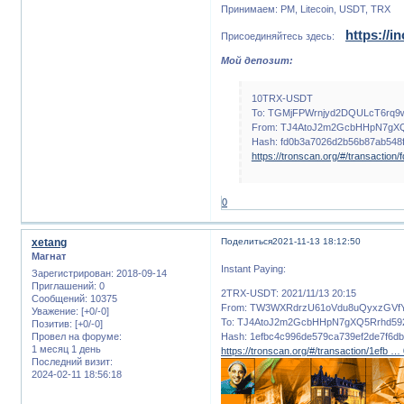
Принимаем: PM, Litecoin, USDT, TRX
https://i
Присоединяйтесь здесь:
Мой депозит:
10TRX-USDT
To: TGMjFPWrnjyd2DQULcT6rq9
From: TJ4AtoJ2m2GcbHHpN7gXQ
Hash: fd0b3a7026d2b56b87ab548
https://tronscan.org/#/transactio
0
xetang
Поделиться
2021-11-13 18:12:50
Магнат
Instant Paying:
Зарегистрирован
: 2018-09-14
Приглашений:
0
2TRX-USDT: 2021/11/13 20:15
Сообщений:
10375
From: TW3WXRdrzU61oVdu8uQyxzGVf
Уважение:
[+0/-0]
To: TJ4AtoJ2m2GcbHHpN7gXQ5Rrhd59
Позитив:
[+0/-0]
Провел на форуме:
Hash: 1efbc4c996de579ca739ef2de7f6db
1 месяц 1 день
https://tronscan.org/#/transaction/1efb 
Последний визит:
2024-02-11 18:56:18