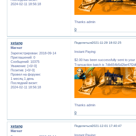
2024-02-11 18:56:18
Thanks admin
0
xetang
Поделиться
2021-11-29 18:02:25
Магнат
Instant Paying:
Зарегистрирован
: 2018-09-14
Приглашений:
0
$2.00 has been successfully sent to 
Сообщений:
10375
Transaction batch is 7db654b5d2be47f2
Уважение:
[+0/-0]
Позитив:
[+0/-0]
Провел на форуме:
1 месяц 1 день
Последний визит:
2024-02-11 18:56:18
Thanks admin
0
xetang
Поделиться
2021-12-01 17:40:47
Магнат
Instant Paying: