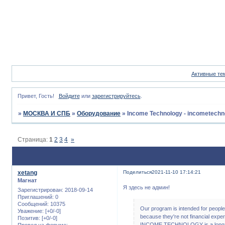
Активные те
Привет, Гость!
Войдите
или
зарегистрируйтесь
.
»
МОСКВА И СПБ
»
Оборудование
»
Income Technology - incometechno
Страница:
1
2
3
4
»
xetang
Поделиться
2021-11-10 17:14:21
Магнат
Я здесь не админ!
Зарегистрирован
: 2018-09-14
Приглашений:
0
Сообщений:
10375
Our program is intended for people 
Уважение:
[+0/-0]
because they're not financial exper
Позитив:
[+0/-0]
INCOME TECHNOLOGY is a long ter
Провел на форуме: