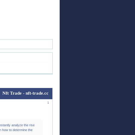
ск
Регистрация
Войти
Nft Trade - nft-trade.cc
1
stantly analyze the rise
arn how to determine the