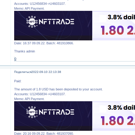
Accounts: U12456834->U4603107.
Memo: API Payment.
Date: 16:37 09.09.22. Batch: 481910866.
Thanks admin
0
Поделиться
2022-09-10 22:13:38
Paid:
The amount of 1.8 USD has been deposited to your account.
Accounts: U12456834->U4603107.
Memo: API Payment.
Date: 20:16 09.09.22. Batch: 481937090.