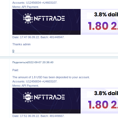
Accounts: U12456834->U4603107.
Memo: API Payment.
Date: 17:47 06.09.22. Batch: 481448947.
Thanks admin
0
Поделиться
2022-09-07 20:36:40
Paid:
The amount of 1.8 USD has been deposited to your account.
Accounts: U12456834->U4603107.
Memo: API Payment.
Date: 17:51 06.09.22. Batch: 481449667.