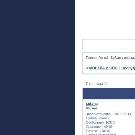
Привет, Гость!
Войдите
или
за
»
МОСКВА И СПБ
»
Оборуд
Страница:
1
xetang
Магнат
Зарегистрирован
: 2018-09-14
Приглашений:
0
Сообщений:
10375
Уважение:
[+0/-0]
Позитив:
[+0/-0]
Провел на форуме: