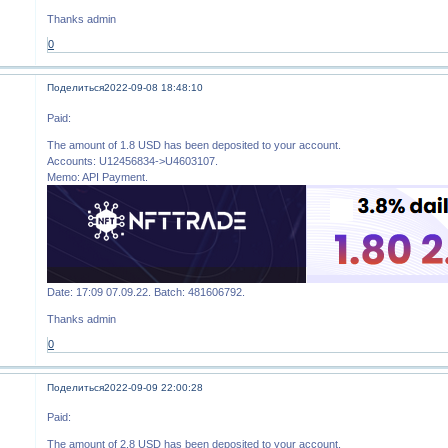
Thanks admin
0
Поделиться
2022-09-08 18:48:10
Paid:
The amount of 1.8 USD has been deposited to your account.
Accounts: U12456834->U4603107.
Memo: API Payment.
Date: 17:09 07.09.22. Batch: 481606792.
Thanks admin
0
Поделиться
2022-09-09 22:00:28
Paid:
The amount of 2.8 USD has been deposited to your account.