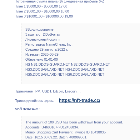
Потраченная сумма плана ($) Ежедневная прибыль (%)
План 1 $3000,00 - $5000,00 17,00
План 2 $5001,00 - $10000,00 18,00
План 3 $10001,00 - $100000,00 19,00
SSL-шифрование
Защита от DDoS-атак
Лицензионный скрипт
Регистратор NameCheap, Inc.
Создано 29 августа 2022 г.
Истекает 2026-08-29
Обновлено 01-01-00
NS NS1.DDOS-GUARD.NET NS2.DDOS-GUARD.NET
NS3.DDOS-GUARD.NET NS4.DDOS-GUARD.NET
NS5.DDOS-GUARD.NET NS6.DDOS-GUARD.NET
Принимаем: PM, USDT, Bitcoin, Litecoin,....
https://nft-trade.cc/
Присоединяйтесь здесь:
Мой депозит:
The amount of 100 USD has been withdrawn from your account.
Accounts: U4603107->U12456834.
Memo: Shopping Cart Payment. Invoice ID 18438035..
Date: 16:15 03.09.22. Batch: 480989581.