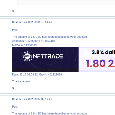
0
Поделиться
2022-09-05 19:51:40
Paid:
The amount of 1.8 USD has been deposited to your account.
Accounts: U12456834->U4603107.
Memo: API Payment.
Date: 11:16 05.09.22. Batch: 481229018.
Thanks admin
0
Поделиться
2022-09-07 03:17:26
Paid:
The amount of 1.8 USD has been deposited to your account.