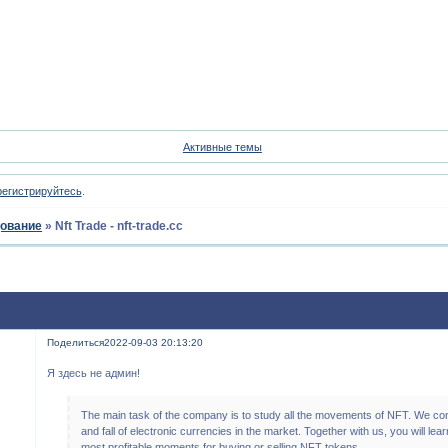
Форум
Участники
Пои
Активные темы
регистрируйтесь
.
ование
»
Nft Trade - nft-trade.cc
Поделиться
2022-09-03 20:13:20
Я здесь не админ!
The main task of the company is to study all the movements of NFT. We con
and fall of electronic currencies in the market. Together with us, you will le
most profitable moments for buying or selling NFT tokens.