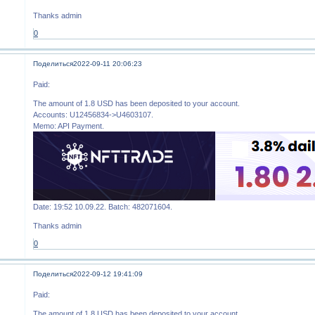
Thanks admin
0
Поделиться
2022-09-11 20:06:23
Paid:
The amount of 1.8 USD has been deposited to your account.
Accounts: U12456834->U4603107.
Memo: API Payment.
Date: 19:52 10.09.22. Batch: 482071604.
Thanks admin
0
Поделиться
2022-09-12 19:41:09
Paid:
The amount of 1.8 USD has been deposited to your account.