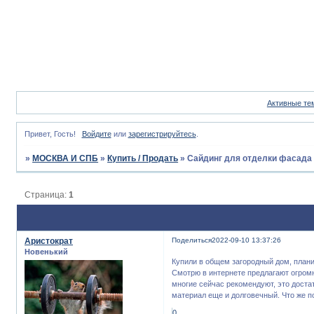
Активные те
Привет, Гость!
Войдите
или
зарегистрируйтесь
.
»
МОСКВА И СПБ
»
Купить / Продать
»
Сайдинг для отделки фасада
Страница:
1
Аристократ
Поделиться
2022-09-10 13:37:26
Новенький
Купили в общем загородный дом, плани
Смотрю в интернете предлагают огромн
многие сейчас рекомендуют, это достат
материал еще и долговечный. Что же п
0