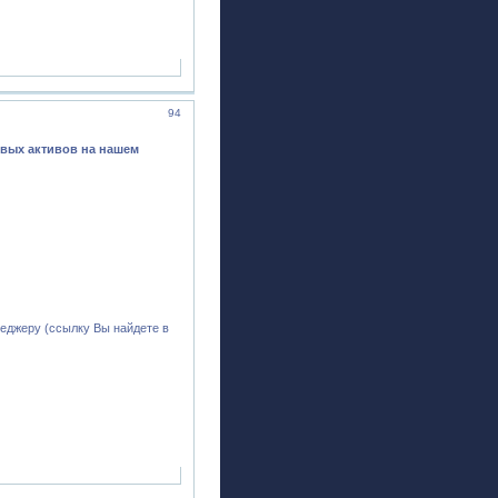
94
вых активов на нашем
еджеру (ссылку Вы найдете в