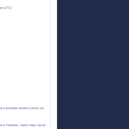
in (LTC)
и и резервы можно узнать на
е в Украине, через пару часов