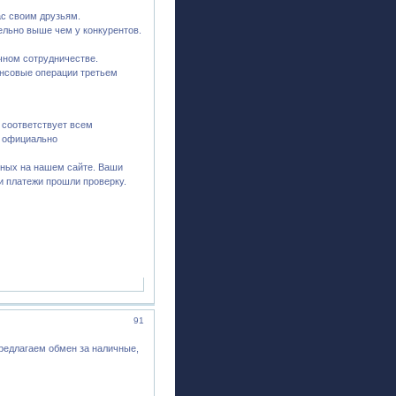
с своим друзьям.
ельно выше чем у конкурентов.
чном сотрудничестве.
нсовые операции третьем
 соответствует всем
и официально
ных на нашем сайте. Ваши
и платежи прошли проверку.
91
редлагаем обмен за наличные,