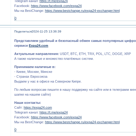
Telegram канал:
https://t.me/expa24
Facebook:
https://www.facebook.com/expa24
Мы на BestChange:
https://www.bestchange.ru/expa24-exchanger.html
0
Поделиться
2024-11-25 13:36:39
Представляем удобный и безопасный обмен самых популярных цифро
сервисе
Expa24.com
Актуальные направления:
USDT, BTC, ETH, TRX, POL, LTC, DOGE, XRP
А также наличные и множество платёжных систем.
Принимаем наличные в:
- Киеве, Москве, Минске
- Странах Евросоюза
Выдаем у нас в офисе на Северном Кипре.
По любым вопросам пишите в нашу поддержку на сайте или в телеграмм мен
шапке на нашем сайте)
Наши контакты:
Сайт:
https://expa24.com
Telegram канал:
https://t.me/expa24
Facebook:
https://www.facebook.com/expa24
Мы на BestChange:
https://www.bestchange.ru/expa24-exchanger.html
0