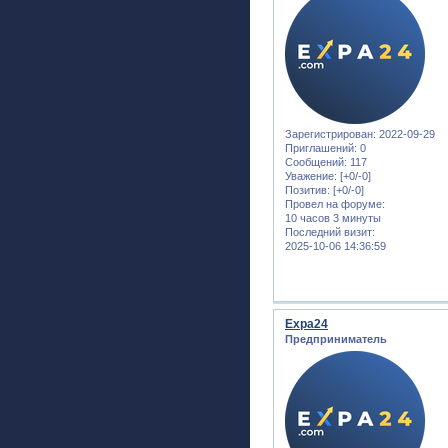
Зарегистрирован
: 2022-09-29
Приглашений:
0
Сообщений:
117
Уважение:
[+0/-0]
Позитив:
[+0/-0]
Провел на форуме:
10 часов 3 минуты
Последний визит:
2025-10-06 14:36:59
Expa24
Предприниматель