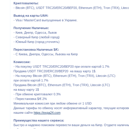
Криптовалюты:
- Bitcoin (BTC), USDT TRC20/ERC20/BEP20, Ethereum (ETH), Tron (TRX), Liteco
Вывод на карты UAH:
- Visa / MasterCard выпущенные в Украине.
Получение Наличных:
- Киев, Днепр, Одесса, Львов
- Северный Кипр (любой город)
- Южный Кипр (город уточнять)
Перестановка Наличных $/€:
- C Киева, Днепра, Одессы, Львова на Кипр
Комиссии:
- На покупку USDT TRC20/ERC20/BEP20 при оплате картой 1.7%
Продажа USDT TRC20/ERC20/BEP20 на вашу карту 1$.
- На покупку Bitcoin (BTC), Ethereum (ETH), Tron (TRX), Litecoin (LTC)
при оплате картой 1.7%
Продажа Bitcoin (BTC), Ethereum (ETH), Tron (TRX), Litecoin (LTC)
на вашу карту 1$
- При обмене криптовалют 0.3%
- Перестановка $/€ 2%
Минимальная комиссия при любом обмене от 1 USD
Данные тарифы по обмену носят информативный характер, текущие котировк
нашем сайте
https://expa24.com
Преимущества нашего сервиса:
Быстро и надежно поможем перевести ваши деньги на Кипр. Отдаете наличны