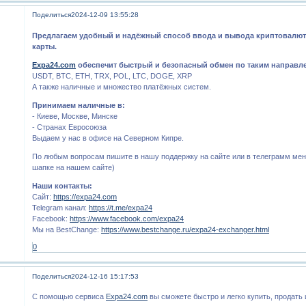
Поделиться
2024-12-09 13:55:28
Предлагаем удобный и надёжный способ ввода и вывода криптовалют
карты.
Expa24.com
обеспечит быстрый и безопасный обмен по таким направл
USDT, BTC, ETH, TRX, POL, LTC, DOGE, XRP
А также наличные и множество платёжных систем.
Принимаем наличные в:
- Киеве, Москве, Минске
- Странах Евросоюза
Выдаем у нас в офисе на Северном Кипре.
По любым вопросам пишите в нашу поддержку на сайте или в телеграмм мен
шапке на нашем сайте)
Наши контакты:
Сайт:
https://expa24.com
Telegram канал:
https://t.me/expa24
Facebook:
https://www.facebook.com/expa24
Мы на BestChange:
https://www.bestchange.ru/expa24-exchanger.html
0
Поделиться
2024-12-16 15:17:53
С помощью сервиса
Expa24.com
вы сможете быстро и легко купить, продать