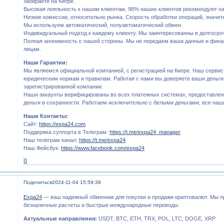
забираете на Кипре.
Высокая лояльность к нашим клиентам, 98% наших клиентов рекомендуют на
Низкие комиссии, относительно рынка. Скорость обработки операций, значит
Мы используем автоматический, полуавтоматический обмен.
Индивидуальный подход к каждому клиенту. Мы заинтересованны в долгосро
Полная анонимность с нашей стороны. Мы не передаем ваши данные и фина
лицам.
Наши Гарантии:
Мы являемся официальной компанией, с регистрацией на Кипре. Наш сервис
юридическим нормам и правилам. Работая с нами вы доверяете ваши деньг
зарегистрированной компании.
Наши аккаунты верифицированы во всех платежных системах, предоставлен
деньги в сохранности. Работаем исключительно с белыми деньгами, все наш
Наши Контакты:
Сайт:
https://expa24.com
Поддержка суппорта в Телеграм:
https://t.me/expa24_manager
Наш телеграм канал:
https://t.me/expa24
Наш Фейсбук:
https://www.facebook.com/expa24
0
Поделиться
2024-11-04 15:59:39
Expa24
— ваш надежный обменник для покупки и продажи криптовалют. Мы п
безналичные расчеты и быстрые международные переводы.
Актуальные направления:
USDT, BTC, ETH, TRX, POL, LTC, DOGE, XRP