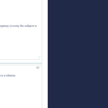
еджеру (ссылку Вы найдете в
92
ть в обмене.