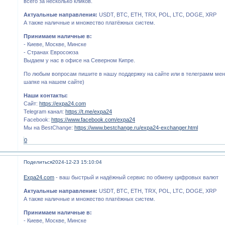
всего за несколько кликов.
Актуальные направления:
USDT, BTC, ETH, TRX, POL, LTC, DOGE, XRP
А также наличные и множество платёжных систем.
Принимаем наличные в:
- Киеве, Москве, Минске
- Странах Евросоюза
Выдаем у нас в офисе на Северном Кипре.
По любым вопросам пишите в нашу поддержку на сайте или в телеграмм мен
шапке на нашем сайте)
Наши контакты:
Сайт:
https://expa24.com
Telegram канал:
https://t.me/expa24
Facebook:
https://www.facebook.com/expa24
Мы на BestChange:
https://www.bestchange.ru/expa24-exchanger.html
0
Поделиться
2024-12-23 15:10:04
Expa24.com
- ваш быстрый и надёжный сервис по обмену цифровых валют
Актуальные направления:
USDT, BTC, ETH, TRX, POL, LTC, DOGE, XRP
А также наличные и множество платёжных систем.
Принимаем наличные в:
- Киеве, Москве, Минске