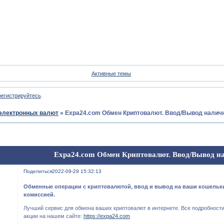
Форум
Участники
Пои
Активные темы
регистрируйтесь
.
электронных валют
»
Expa24.com Обмен Криптовалют. Ввод/Вывод налич
Expa24.com Обмен Криптовалют. Ввод/Вывод н
Поделиться
2022-09-29 15:32:13
Обменные операции с криптовалютой, ввод и вывод на ваши кошельк
комиссией.
Лучший сервис для обмена ваших криптовалют в интернете. Все подробности
акции на нашем сайте:
https://expa24.com