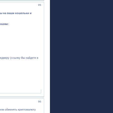
95
ы на ваши кошельки и
ениям:
еджеру (ссылку Вы найдете в
96
 или обменять криптовалюту