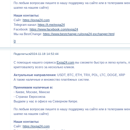
По любым вопросам пишите в нашу поддержку на сайте или в телеграмм мен
шапке на нашем сайте)
Наши контакты:
Сайт:
https://expa24.com
Telegram канал:
https://t.me/expa24
Facebook:
https://www.facebook.com/expa24
Мы на BestChange:
https://www.bestchange.ru/expa24-exchanger.html
0
Поделиться
2024-11-18 14:52:44
С помощью нашего сервиса
Expa24.com
вы сможете быстро и легко купить, 
криптовалюту всего за несколько кликов.
Актуальные направления:
USDT, BTC, ETH, TRX, POL, LTC, DOGE, XRP
А также наличные и множество платёжных систем.
Принимаем наличные в:
- Киеве, Москве, Минске
- Странах Евросоюза
Выдаем у нас в офисе на Северном Кипре.
По любым вопросам пишите в нашу поддержку на сайте или в телеграмм мен
шапке на нашем сайте)
Наши контакты:
Сайт:
https://expa24.com