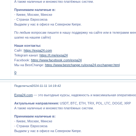
А также наличные и множество платёжных систем.
Принимаем наличные в:
- Киеве, Москве, Минске
- Странах Евросоюза
Выдаем у нас в офисе на Северном Кипре.
По любым вопросам пишите в нашу поддержку на сайте или в телеграмм мен
шапке на нашем сайте)
Наши контакты:
Сайт:
https://expa24.com
Telegram канал:
https://t.me/expa24
Facebook:
https://www.facebook.com/expa24
Мы на BestChange:
https://www.bestchange.ru/expa24-exchanger.html
0
Поделиться
2024-11-11 14:19:42
Expa24.com
— это выгодные курсы, надежность и максимальная оперативнос
Актуальные направления:
USDT, BTC, ETH, TRX, POL, LTC, DOGE, XRP
А также наличные и множество платёжных систем.
Принимаем наличные в:
- Киеве, Москве, Минске
- Странах Евросоюза
Выдаем у нас в офисе на Северном Кипре.