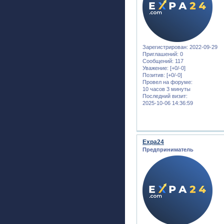
Зарегистрирован
: 2022-09-29
Приглашений:
0
Сообщений:
117
Уважение:
[+0/-0]
Позитив:
[+0/-0]
Провел на форуме:
10 часов 3 минуты
Последний визит:
2025-10-06 14:36:59
Expa24
Предприниматель