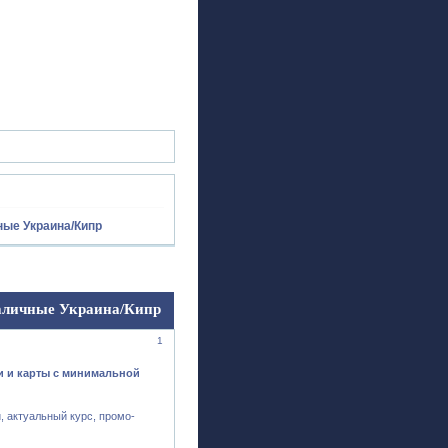
ск
Регистрация
Войти
ные Украина/Кипр
аличные Украина/Кипр
1
и и карты с минимальной
, актуальный курс, промо-