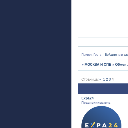
Привет, Гость!
Войдите
или
за
»
МОСКВА И СПБ
»
Обмен 
Страница:
«
1
2
3
4
Expa24
Предприниматель