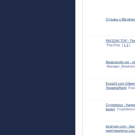
Отзывы о Bitcoinwa
PAY2DAY.TOP - Пок
Pay2Day
[
1
2
]
Betatransfer.net -
Manager_Betatrans
Expa24.com Обмен
Украина/Кипр
Exp
Cryptoboss - Наде
валют
Cryptobosso
local-pay.com - б
криптовалюты Loca