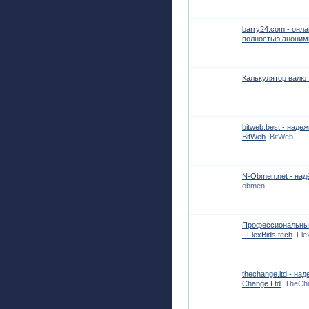
barry24.com - онл
полностью аноним
Калькулятор валю
bitweb.best - над
BitWeb
BitWeb
N-Obmen.net - над
obmen
Профессиональный
- FlexBids.tech
Fle
thechange.ltd - н
Change Ltd
TheCha