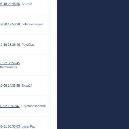
5-18 20:48:56
Artur22
2-28 17:58:28
potapovsergei0
2-19 13:36:46
Pay2Day
0-22 08:56:45
Betatransfer
0-06 14:36:58
Expa24
6-02 11:43:47
Cryptobossonline
3-31 00:36:03
Local Pay