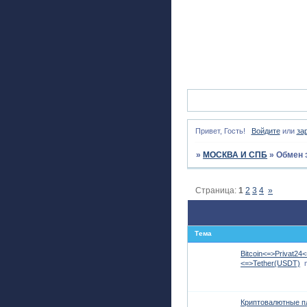
Привет, Гость!
Войдите
или
за
»
МОСКВА И СПБ
»
Обмен 
Страница:
1
2
3
4
»
Тема
Bitcoin<=>Privat2
<=>Tether(USDT)
Криптовалютные п