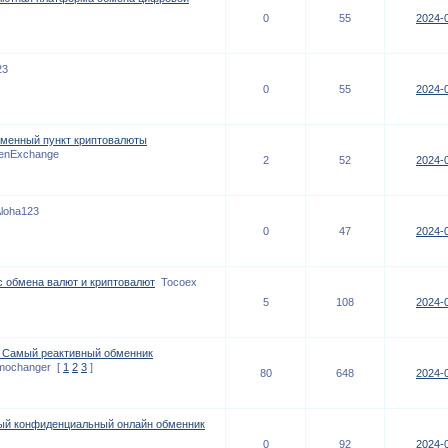
0
55
2024-0
23
0
55
2024-0
бменный пункт криптовалюты
enExchange
2
52
2024-0
loha123
0
47
2024-0
обмена валют и криптовалют
Tocoex
5
108
2024-0
- Самый реактивный обменник
mochanger
[
1
2
3
]
80
648
2024-0
тный конфиденциальный онлайн обменник
0
92
2024-0