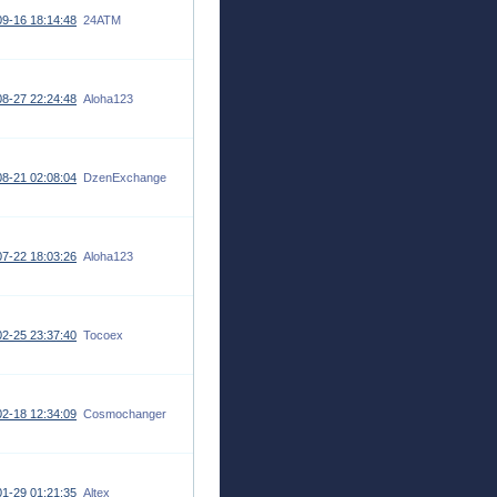
9-16 18:14:48
24ATM
8-27 22:24:48
Aloha123
8-21 02:08:04
DzenExchange
7-22 18:03:26
Aloha123
2-25 23:37:40
Tocoex
2-18 12:34:09
Cosmochanger
1-29 01:21:35
Altex