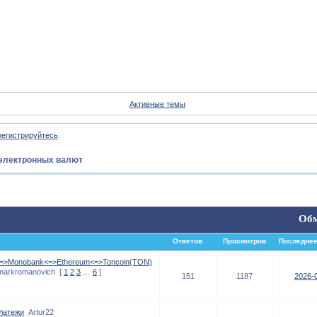
Форум
Участники
Пои
Активные темы
регистрируйтесь
.
электронных валют
Обм
Ответов
Просмотров
Последнее
4<=>Monobank<=>Ethereum<=>Toncoin(TON)
markromanovich
[
1
2
3
…
6
]
151
1187
2026-0
латежи
Artur22