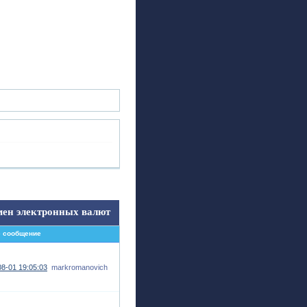
ск
Регистрация
Войти
ен электронных валют
 сообщение
8-01 19:05:03
markromanovich