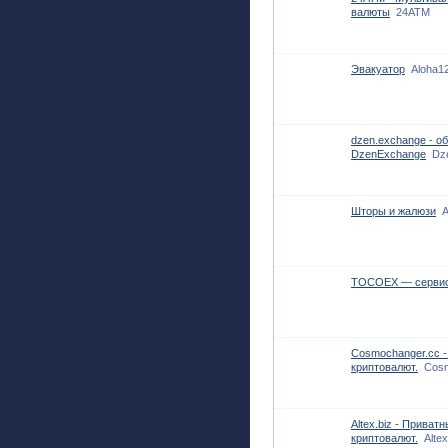
валюты
24ATM
Эвакуатор
Aloha1
dzen.exchange - о
DzenExchange
Dz
Шторы и жалюзи
A
TOCOEX — сервис 
Cosmochanger.cc 
криптовалют.
Cos
Altex.biz - Прива
криптовалют.
Altex