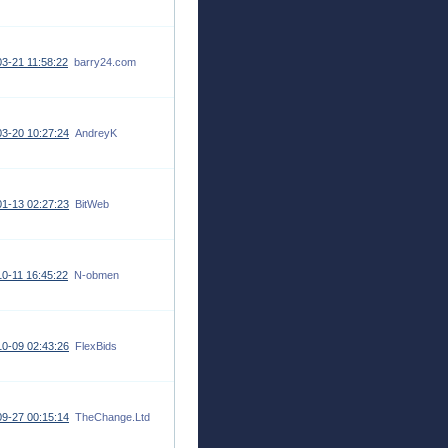
3-21 11:58:22
barry24.com
3-20 10:27:24
AndreyK
1-13 02:27:23
BitWeb
0-11 16:45:22
N-obmen
0-09 02:43:26
FlexBids
9-27 00:15:14
TheChange.Ltd