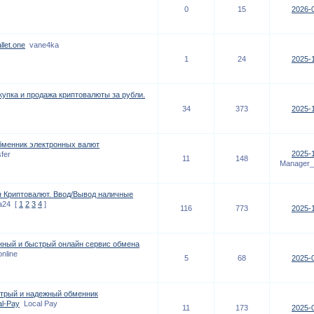
0
15
2026-0
llet.one
vane4ka
1
24
2025-1
упка и продажа криптовалюты за рубли.
34
373
2025-1
 обменник электронных валют
2025-1
fer
11
148
Manager_
 Криптовалют. Ввод/Вывод наличные
a24
[
1
2
3
4
]
116
773
2025-1
жный и быстрый онлайн сервис обмена
nline
5
68
2025-0
ыстрый и надежный обменник
l-Pay
Local Pay
11
173
2025-0