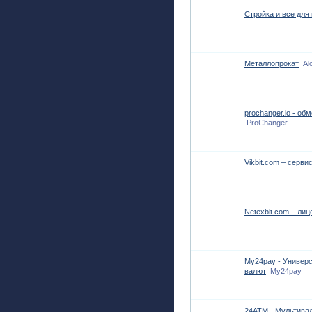
Стройка и все для
Металлопрокат
Al
prochanger.io - о
ProChanger
Vikbit.com – серв
Netexbit.com – ли
My24pay - Универ
валют
My24pay
24ATM - Мультива