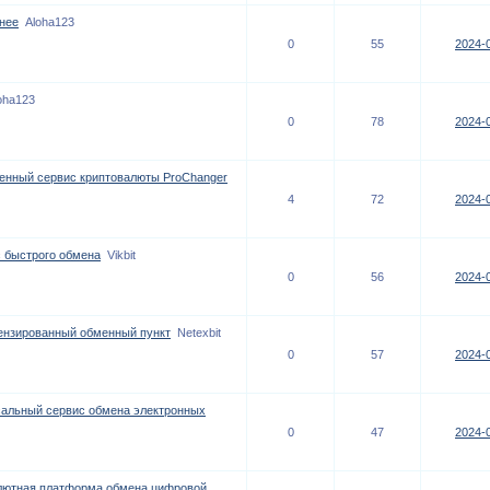
 нее
Aloha123
0
55
2024-0
oha123
0
78
2024-0
бменный сервис криптовалюты ProChanger
4
72
2024-0
ис быстрого обмена
Vikbit
0
56
2024-0
цензированный обменный пункт
Netexbit
0
57
2024-0
сальный сервис обмена электронных
0
47
2024-0
лютная платформа обмена цифровой