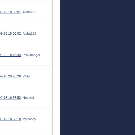
9-23 18:33:01
Aloha123
9-23 18:00:02
Aloha123
9-22 18:18:34
ProChanger
9-16 20:26:28
Vikbit
9-16 19:57:52
Netexbit
9-16 18:58:18
My24pay