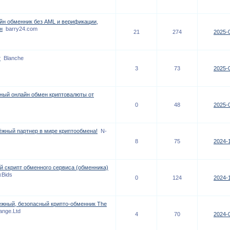
айн обменник без AML и верификации,
н
barry24.com
21
274
2025-0
т
Blanche
3
73
2025-0
ежный онлайн обмен криптовалюты от
0
48
2025-0
ёжный партнер в мире криптообмена!
N-
8
75
2024-1
 скрипт обменного сервиса (обменника)
xBids
0
124
2024-1
адежный, безопасный крипто-обменник The
nge.Ltd
4
70
2024-0