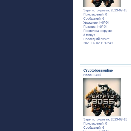
Зарегистрирован
: 2023-07-15
Приглашений:
0
Сообщений:
6
Уважение:
[+0/-0]
Позитив:
[+0/-0]
Провел на форуме:
8 минут
Последний визит:
2025-06-02 11:43:49
Cryptobossonline
Новенький
Зарегистрирован
: 2023-07-15
Приглашений:
0
Сообщений:
6