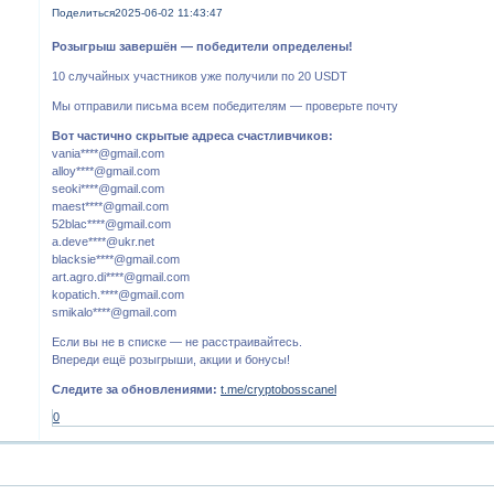
Поделиться
2025-06-02 11:43:47
Розыгрыш завершён — победители определены!
10 случайных участников уже получили по 20 USDT
Мы отправили письма всем победителям — проверьте почту
Вот частично скрытые адреса счастливчиков:
vania****@gmail.com
alloy****@gmail.com
seoki****@gmail.com
maest****@gmail.com
52blac****@gmail.com
a.deve****@ukr.net
blacksie****@gmail.com
art.agro.di****@gmail.com
kopatich.****@gmail.com
smikalo****@gmail.com
Если вы не в списке — не расстраивайтесь.
Впереди ещё розыгрыши, акции и бонусы!
Следите за обновлениями:
t.me/cryptobosscanel
0