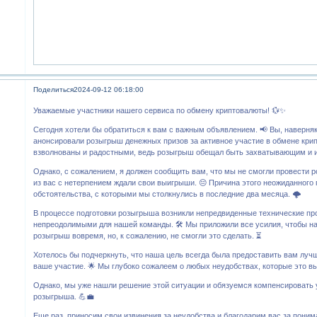
Поделиться
2024-09-12 06:18:00
Уважаемые участники нашего сервиса по обмену криптовалюты! 💱✨
Сегодня хотели бы обратиться к вам с важным объявлением. 📢 Вы, наверняк
анонсировали розыгрыш денежных призов за активное участие в обмене кри
взволнованы и радостными, ведь розыгрыш обещал быть захватывающим и и
Однако, с сожалением, я должен сообщить вам, что мы не смогли провести 
из вас с нетерпением ждали свои выигрыши. 😔 Причина этого неожиданного
обстоятельства, с которыми мы столкнулись в последние два месяца. 🌩️
В процессе подготовки розыгрыша возникли непредвиденные технические пр
непреодолимыми для нашей команды. 🛠️ Мы приложили все усилия, чтобы н
розыгрыш вовремя, но, к сожалению, не смогли это сделать. ⏳
Хотелось бы подчеркнуть, что наша цель всегда была предоставить вам лучш
ваше участие. 🌟 Мы глубоко сожалеем о любых неудобствах, которые это вы
Однако, мы уже нашли решение этой ситуации и обязуемся компенсировать
розыгрыша. 💪💼
Еще раз, приносим свои извинения за неудобства и благодарим вас за пони