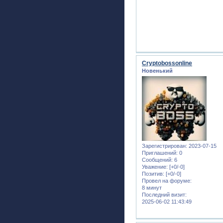
Cryptobossonline
Новенький
Зарегистрирован
: 2023-07-15
Приглашений:
0
Сообщений:
6
Уважение:
[+0/-0]
Позитив:
[+0/-0]
Провел на форуме:
8 минут
Последний визит:
2025-06-02 11:43:49