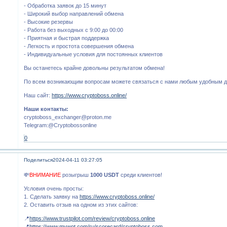
- Обработка заявок до 15 минут
- Широкий выбор направлений обмена
- Высокие резервы
- Работа без выходных с 9:00 до 00:00
- Приятная и быстрая поддержка
- Легкость и простота совершения обмена
- Индивидуальные условия для постоянных клиентов
Вы останетесь крайне довольны результатом обмена!
По всем возникающим вопросам можете связаться с нами любым удобным д
Наш сайт:
https://www.cryptoboss.online/
Наши контакты:
cryptoboss_exchanger@proton.me
Telegram:@Cryptobossonline
0
Поделиться
2024-04-11 03:27:05
💸
ВНИМАНИЕ
розыгрыш
1000 USDT
среди клиентов!
Условия очень просты:
1. Сделать заявку на
https://www.cryptoboss.online/
2. Оставить отзыв на одном из этих сайтов:
📍
https://www.trustpilot.com/review/cryptoboss.online
📍
https://www.mywot.com/ru/scorecard/cryptoboss.com