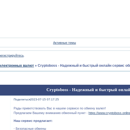
Форум
Участники
Пои
Активные темы
регистрируйтесь
.
электронных валют
»
Cryptoboss - Надежный и быстрый онлайн сервис о
Cryptoboss - Надежный и быстрый онлай
Поделиться
2023-07-15 07:17:25
Рады приветствовать Вас в нашем сервисе по обмену валют!
Предлагаем Вашему вниманию обменный пункт -
https://www.cryptoboss.onlin
Наш сервис предлагает:
- Безопасные обмены