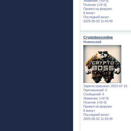
Уважение:
[+0/-0]
Позитив:
[+0/-0]
Провел на форуме:
8 минут
Последний визит:
2025-06-02 11:43:49
Cryptobossonline
Новенький
Зарегистрирован
: 2023-07-15
Приглашений:
0
Сообщений:
6
Уважение:
[+0/-0]
Позитив:
[+0/-0]
Провел на форуме:
8 минут
Последний визит:
2025-06-02 11:43:49