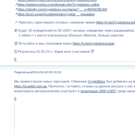
📍
https://webproverka.com/domain.php?cryptoboss.online
📍
https://obmify.com/cryptoboss-exchange? … o=MONOBUAH
📍
https://kurs.expert/ru/obmennik/cryptob … reputation
📌 Прислать скрин вашего отзыва с номером заявки
https://t.me/Cryptobossonl
🎁 Будет 20 победителей по 50 USDT, которых определим через рандомайзер
1 обмен = 1 место в розыгрыше (Больше обменов, больше шансов)
🏆 Вступайте в наш телеграмм канал
https://t.me/cryptobosscanel
🗓 Результаты 01.05.24 📈 Ждем всех участников 😇
0
Поделиться
2024-04-19 00:23:24
Мы приветствуем новых партнеров. Обменник
CryptoBoss
был добавлен на м
https://scanbit.com.ua.
Прочитать / оставить отзывы на данном ресурсе о нас
мониторинга автоматические участвуют в
розыгрыше 1000 USDT
среди наши
0