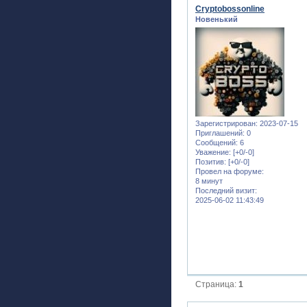
Cryptobossonline
Новенький
Зарегистрирован
: 2023-07-15
Приглашений:
0
Сообщений:
6
Уважение:
[+0/-0]
Позитив:
[+0/-0]
Провел на форуме:
8 минут
Последний визит:
2025-06-02 11:43:49
Страница:
1