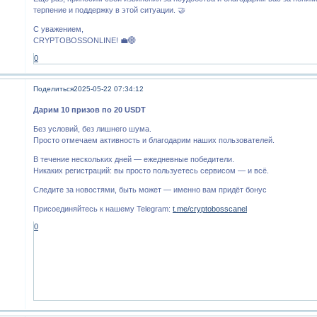
терпение и поддержку в этой ситуации. 🤝
С уважением,
CRYPTOBOSSONLINE! 💼🌐
0
Поделиться
2025-05-22 07:34:12
Дарим 10 призов по 20 USDT
Без условий, без лишнего шума.
Просто отмечаем активность и благодарим наших пользователей.
В течение нескольких дней — ежедневные победители.
Никаких регистраций: вы просто пользуетесь сервисом — и всё.
Следите за новостями, быть может — именно вам придёт бонус
Присоединяйтесь к нашему Telegram:
t.me/cryptobosscanel
0