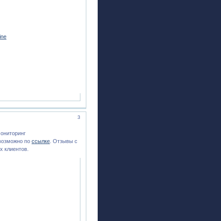
ine
3
ониторинг
 возможно по
ссылке
. Отзывы с
х клиентов.