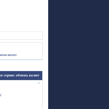
ск
Регистрация
Войти
бмена валют
н сервис обмена валют
1
e/