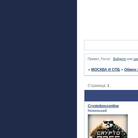
Привет, Гость!
Войдите
или
за
»
МОСКВА И СПБ
»
Обмен 
Страница:
1
Cryptobossonline
Новенький