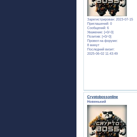
Зарегистрирован
: 2023-07-15
Приглашений:
0
Сообщений:
6
Уважение:
[+0/-0]
Позитив:
[+0/-0]
Провел на форуме:
8 минут
Последний визит:
2025-06-02 11:43:49
Cryptobossonline
Новенький