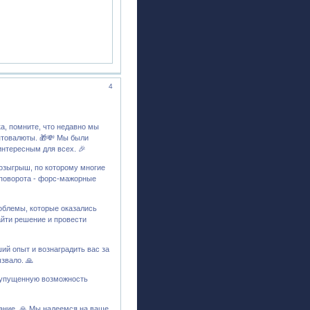
4
а, помните, что недавно мы
птовалюты. 🎁💸 Мы были
нтересным для всех. 🎉
розыгрыш, по которому многие
 поворота - форс-мажорные
облемы, которые оказались
айти решение и провести
ий опыт и вознаградить вас за
звало. 🙏
 упущенную возможность
мание. 🙏 Мы надеемся на ваше