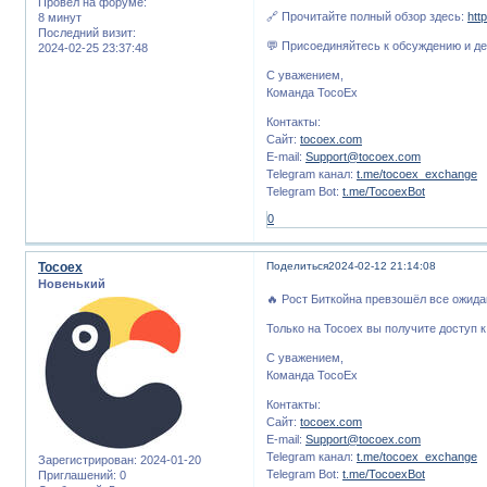
Провел на форуме:
🔗 Прочитайте полный обзор здесь:
htt
8 минут
Последний визит:
💬 Присоединяйтесь к обсуждению и д
2024-02-25 23:37:48
С уважением,
Команда TocoEx
Контакты:
Сайт:
tocoex.com
E-mail:
Support@tocoex.com
Telegram канал:
t.me/tocoex_exchange
Telegram Bot:
t.me/TocoexBot
0
Tocoex
Поделиться
2024-02-12 21:14:08
Новенький
🔥 Рост Биткойна превзошёл все ожида
Только на Tocoex вы получите доступ 
С уважением,
Команда TocoEx
Контакты:
Сайт:
tocoex.com
E-mail:
Support@tocoex.com
Telegram канал:
t.me/tocoex_exchange
Зарегистрирован
: 2024-01-20
Telegram Bot:
t.me/TocoexBot
Приглашений:
0