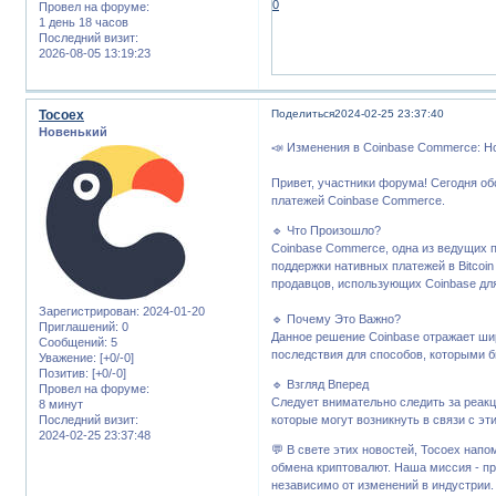
0
Провел на форуме:
1 день 18 часов
Последний визит:
2026-08-05 13:19:23
Tocoex
Поделиться
2024-02-25 23:37:40
Новенький
📣 Изменения в Coinbase Commerce: Н
Привет, участники форума! Сегодня об
платежей Coinbase Commerce.
🔹 Что Произошло?
Coinbase Commerce, одна из ведущих 
поддержки нативных платежей в Bitcoi
продавцов, использующих Coinbase для
Зарегистрирован
: 2024-01-20
🔹 Почему Это Важно?
Приглашений:
0
Данное решение Coinbase отражает ши
Сообщений:
5
последствия для способов, которыми б
Уважение:
[+0/-0]
Позитив:
[+0/-0]
🔹 Взгляд Вперед
Провел на форуме:
Следует внимательно следить за реа
8 минут
Последний визит:
которые могут возникнуть в связи с э
2024-02-25 23:37:48
💬 В свете этих новостей, Tocoex нап
обмена криптовалют. Наша миссия - пр
независимо от изменений в индустрии