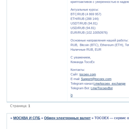
криптоактивов с уверенностью в надеж
Актуальные курсы:
BTC/RUB (4 869 957)
ETH/RUB (288 144)
USDT/RUB (94.81)
USD/RUB (94.81)
EUR/RUB (102.10050976)
Основные направления нашей работы:
RUB, Bitcoin (BTC), Ethereum (ETH), T
Наличные RUB, EUR
С уважением,
Команда TocoEx
Контакты:
Сайт:
tocoex.com
E-mail:
Support@tocoex.com
Telegram канал:
t.me/tocoex_exchange
Telegram Bot:
t.me/TocoexBot
0
Страница:
1
»
МОСКВА И СПБ
»
Обмен электронных валют
»
TOCOEX — сервис о