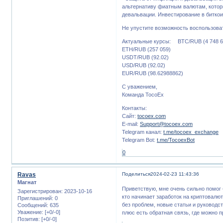
альтернативу фиатным валютам, котор
девальвации. Инвестирование в битко
Не упустите возможность воспользова
Актуальные курсы: BTC/RUB (4 748 6
ETH/RUB (257 059)
USDT/RUB (92.02)
USD/RUB (92.02)
EUR/RUB (98.62988862)
С уважением,
Команда TocoEx
Контакты:
Сайт:
tocoex.com
E-mail:
Support@tocoex.com
Telegram канал:
t.me/tocoex_exchange
Telegram Bot:
t.me/TocoexBot
0
Ravas
Поделиться
2024-02-23 11:43:36
Магнат
Приветствую, мне очень сильно помог 
Зарегистрирован
: 2023-10-16
кто начинает заработок на криптовалют
Приглашений:
0
без проблем, новые статьи и руководс
Сообщений:
635
Уважение:
[+0/-0]
плюс есть обратная связь, где можно 
Позитив:
[+0/-0]