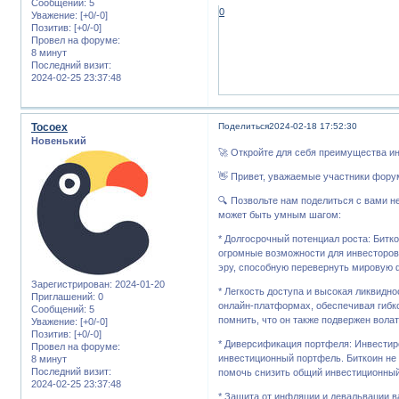
Сообщений:
5
0
Уважение:
[+0/-0]
Позитив:
[+0/-0]
Провел на форуме:
8 минут
Последний визит:
2024-02-25 23:37:48
Tocoex
Поделиться
2024-02-18 17:52:30
Новенький
🚀 Откройте для себя преимущества ин
👋 Привет, уважаемые участники фору
🔍 Позвольте нам поделиться с вами 
может быть умным шагом:
* Долгосрочный потенциал роста: Битко
огромные возможности для инвесторов
эру, способную перевернуть мировую 
Зарегистрирован
: 2024-01-20
* Легкость доступа и высокая ликвидно
Приглашений:
0
онлайн-платформах, обеспечивая гибко
Сообщений:
5
помнить, что он также подвержен вола
Уважение:
[+0/-0]
Позитив:
[+0/-0]
* Диверсификация портфеля: Инвестир
Провел на форуме:
инвестиционный портфель. Биткоин не
8 минут
Последний визит:
помочь снизить общий инвестиционный
2024-02-25 23:37:48
* Защита от инфляции и девальвации в