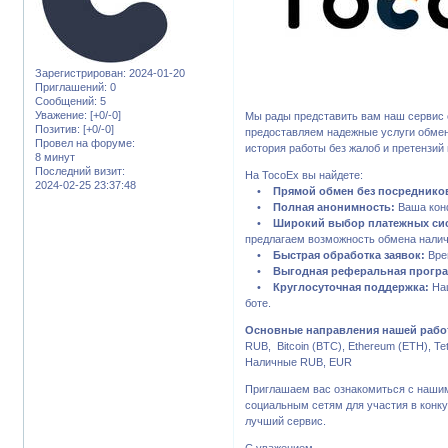
Зарегистрирован
: 2024-01-20
Приглашений:
0
Сообщений:
5
Уважение:
[+0/-0]
Мы рады представить вам наш сервис 
Позитив:
[+0/-0]
предоставляем надежные услуги обмен
Провел на форуме:
история работы без жалоб и претензий
8 минут
Последний визит:
На TocoEx вы найдете:
2024-02-25 23:37:48
•
Прямой обмен без посреднико
•
Полная анонимность:
Ваша конф
•
Широкий выбор платежных си
предлагаем возможность обмена нали
•
Быстрая обработка заявок:
Врем
•
Выгодная реферальная прогр
•
Круглосуточная поддержка:
Наш
боте.
Основные направления нашей рабо
RUB, Bitcoin (BTC), Ethereum (ETH), T
Наличные RUB, EUR
Приглашаем вас ознакомиться с нашим
социальным сетям для участия в конку
лучший сервис.
С уважением,