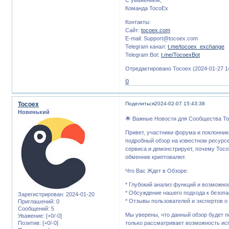
Команда TocoEx
Контакты:
Сайт:
tocoex.com
E-mail: Support@tocoex.com
Telegram канал:
t.me/tocoex_exchange
Telegram Bot:
t.me/TocoexBot
Отредактировано Tocoex (2024-01-27 14
0
Tocoex
Поделиться
2024-02-07 15:43:38
Новенький
🌟 Важные Новости для Сообщества To
Привет, участники форума и поклонник
подробный обзор на известном ресурсе
сервиса и демонстрирует, почему Toc
обменник криптовалют.
Что Вас Ждет в Обзоре:
* Глубокий анализ функций и возможно
* Обсуждение нашего подхода к безопа
Зарегистрирован
: 2024-01-20
* Отзывы пользователей и экспертов о
Приглашений:
0
Сообщений:
5
Мы уверены, что данный обзор будет по
Уважение:
[+0/-0]
Позитив:
[+0/-0]
только рассматривает возможность ис