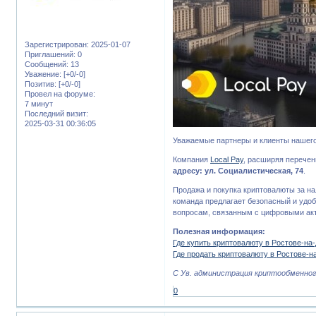
Зарегистрирован
: 2025-01-07
Приглашений:
0
Сообщений:
13
Уважение:
[+0/-0]
Позитив:
[+0/-0]
Провел на форуме:
7 минут
Последний визит:
2025-03-31 00:36:05
Уважаемые партнеры и клиенты нашего
Компания
Local Pay
, расширяя перечен
адресу: ул. Социалистическая, 74
.
Продажа и покупка криптовалюты за н
команда предлагает безопасный и удо
вопросам, связанным с цифровыми ак
Полезная информация:
Где купить криптовалюту в Ростове-на-
Где продать криптовалюту в Ростове-н
С Ув. администрация криптообменного
0