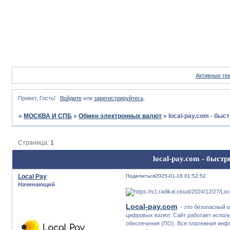
Активные те
Привет, Гость!
Войдите
или
зарегистрируйтесь
.
»
МОСКВА И СПБ
»
Обмен электронных валют
»
local-pay.com - бы
Страница:
1
local-pay.com - быс
Local Pay
Поделиться
2025-01-18 01:52:52
Начинающий
Local-pay.com
- это безопасный о
цифровых валют. Сайт работает испол
обеспечения (ПО). Вся платежная инф