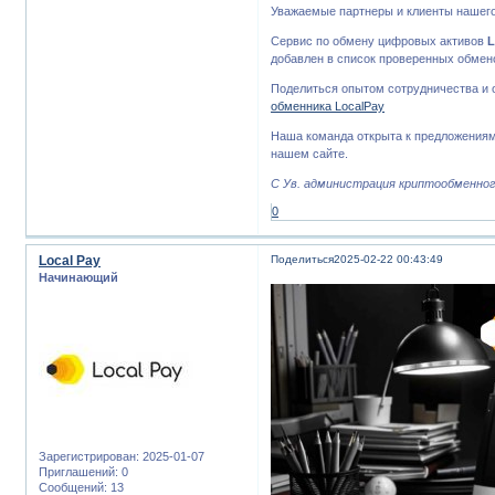
Уважаемые партнеры и клиенты нашего
Сервис по обмену цифровых активов
L
добавлен в список проверенных обмен
Поделиться опытом сотрудничества и 
обменника LocalPay
Наша команда открыта к предложениям
нашем сайте.
С Ув. администрация криптообменного
0
Local Pay
Поделиться
2025-02-22 00:43:49
Начинающий
Зарегистрирован
: 2025-01-07
Приглашений:
0
Сообщений:
13