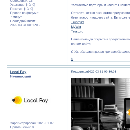
Сообщений:
13
Уважение:
[+0/-0]
Уважаемые партнеры и клиенты нашего
Позитив:
[+0/-0]
Провел на форуме:
Оставить отзыв о качестве предоста
7 минут
безопасности нашего сайта, Вы можете
Последний визит:
Trustpilot
2025-03-31 00:36:05
MyWot
Trustorg
Наша команда открыта к предложениям
нашем сайте.
С Ув. администрация криптообменного
0
Local Pay
Поделиться
2025-03-31 00:36:03
Начинающий
Зарегистрирован
: 2025-01-07
Приглашений:
0