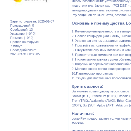
мерам безопасности: установленному 
индустрии платёжных карт (PCI DSS) -
международными платёжными системами 
Pay защищен от DDoS-атак, безопасный
Зарегистрирован
: 2025-01-07
Основные преимущества Loc
Приглашений:
0
Сообщений:
13
1. Клиентоориентированность и выгод
Уважение:
[+0/-0]
2. Полная конфиденциальность, никак
Позитив:
[+0/-0]
3. Усиленная система защиты платежн
Провел на форуме:
4. Простой в использовании интерфейс
7 минут
Последний визит:
5. Отсутствие скрытых платежей и ком
2025-03-31 00:36:05
6. Приоритетные комиссии при при отп
7. Низкая минимальная сумма обменн
8. Широкий ассортимент направлений 
9. Молниеносное пополнение резервов
10.Партнерская программа
11.Скидки для постоянных пользовател
Криптовалюта:
Вы можете по выгодному курсу, операт
Bitcoin (BTC), Ethereum (ETH), Litecoin
Tron (TRX), Avalanche (AVAX), Ether Cla
(DOT), Sui (SUI), Aptos (APT), Arbitru
Наличные:
Local-Pay предоставляет услуги налич
Москва
.