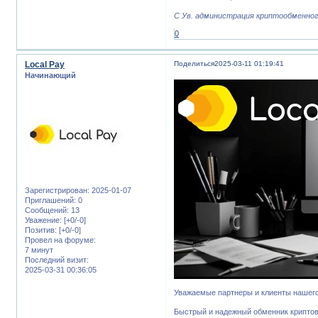
С Ув. администрация криптообменного
0
Local Pay
Поделиться
2025-03-11 01:19:41
Начинающий
Зарегистрирован
: 2025-01-07
Приглашений:
0
Сообщений:
13
Уважение:
[+0/-0]
Позитив:
[+0/-0]
Провел на форуме:
7 минут
Последний визит:
2025-03-31 00:36:05
Уважаемые партнеры и клиенты нашего
Быстрый и надежный обменник крипт