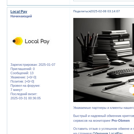
Local Pay
Поделиться
2025-02-08 03:14:07
Начинающий
Зарегистрирован
: 2025-01-07
Приглашений:
0
Сообщений:
13
Уважение:
[+0/-0]
Позитив:
[+0/-0]
Провел на форуме:
7 минут
Последний визит:
2025-03-31 00:36:05
Уважаемые партнеры и клиенты нашего
Быстрый и надежный обменник крипт
сервисов на мониторинг
Pro-Obmen
Оставить отзыв о успешном обмене и 
на странице
Обменник LocalPay