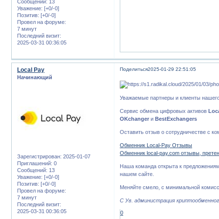
Сообщений:
13
Уважение:
[+0/-0]
Позитив:
[+0/-0]
Провел на форуме:
7 минут
Последний визит:
2025-03-31 00:36:05
Local Pay
Поделиться
2025-01-29 22:51:05
Начинающий
Уважаемые партнеры и клиенты нашего
Сервис обмена цифровых активов
Loc
OKchanger
и
BestExchangers
Оставить отзыв о сотрудничестве с ко
Обменник Local-Pay Отзывы
Обменник local-pay.com отзывы, прете
Зарегистрирован
: 2025-01-07
Приглашений:
0
Наша команда открыта к предложениям
Сообщений:
13
нашем сайте.
Уважение:
[+0/-0]
Позитив:
[+0/-0]
Меняйте смело, с минимальной комисс
Провел на форуме:
7 минут
С Ув. администрация криптообменного
Последний визит:
2025-03-31 00:36:05
0