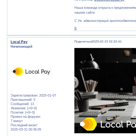
Наша команда открыта к предложениям
нашем сайте.
С Ув. администрация криптообменного
0
Local Pay
Поделиться
2025-02-15 02:32:41
Начинающий
Зарегистрирован
: 2025-01-07
Приглашений:
0
Сообщений:
13
Уважение:
[+0/-0]
Позитив:
[+0/-0]
Провел на форуме:
7 минут
Последний визит:
2025-03-31 00:36:05