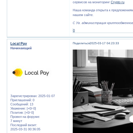
сервисов на мониторинг
Crypto ru
Наша команда открыта к предложениям
нашем сайте.
С Ув. администрация криптообменного
0
Local Pay
Поделиться
2025-03-17 04:23:33
Начинающий
Зарегистрирован
: 2025-01-07
Приглашений:
0
Сообщений:
13
Уважение:
[+0/-0]
Позитив:
[+0/-0]
Провел на форуме:
7 минут
Последний визит:
2025-03-31 00:36:05