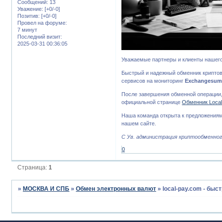
Сообщений:
13
Уважение:
[+0/-0]
Позитив:
[+0/-0]
Провел на форуме:
7 минут
Последний визит:
2025-03-31 00:36:05
Уважаемые партнеры и клиенты нашего
Быстрый и надежный обменник крипт
сервисов на мониторинг
Exchangesu
После завершения обменной операции,
официальной странице
Обменник Loca
Наша команда открыта к предложениям
нашем сайте.
С Ув. администрация криптообменного
0
Страница:
1
»
МОСКВА И СПБ
»
Обмен электронных валют
»
local-pay.com - бы