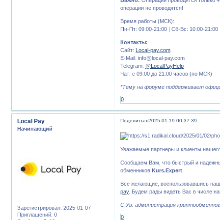
Важно:
Операции проводятся только че
операции не проводятся!
Время работы (МСК):
Пн-Пт: 09:00-21:00 | Сб-Вс: 10:00-21:00
Контакты:
Сайт:
Local-pay.com
E-Mail: info@local-pay.com
Telegram:
@LocalPayHelp
Чат: с 09:00 до 21:00 часов (по МСК)
*Тему на форуме поддерживает офици
0
Local Pay
Поделиться
2025-01-19 00:37:39
Начинающий
Уважаемые партнеры и клиенты нашего
Сообщаем Вам, что быстрый и надежн
обменников
Kurs.Expert
.
Все желающие, воспользовавшись наши
pay
. Будем рады видеть Вас в числе н
С Ув. администрация криптообменного
Зарегистрирован
: 2025-01-07
Приглашений:
0
0