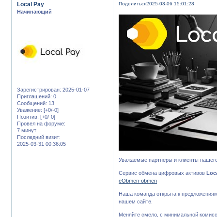
Local Pay
Поделиться
2025-03-06 15:01:28
Начинающий
Зарегистрирован
: 2025-01-07
Приглашений:
0
Сообщений:
13
Уважение:
[+0/-0]
Позитив:
[+0/-0]
Провел на форуме:
7 минут
Последний визит:
2025-03-31 00:36:05
Уважаемые партнеры и клиенты нашего
Сервис обмена цифровых активов
Loc
eObmen-obmen
Наша команда открыта к предложениям
нашем сайте.
Меняйте смело, с минимальной комисс