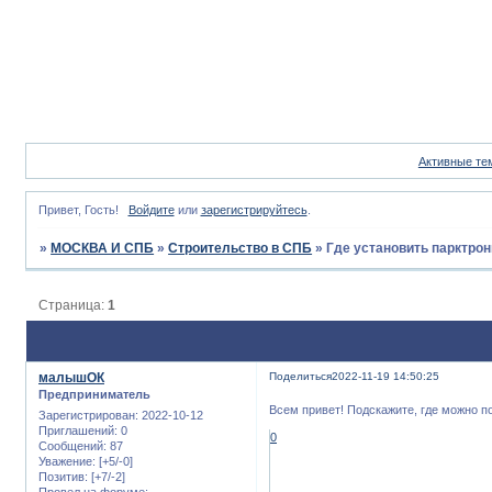
Активные те
Привет, Гость!
Войдите
или
зарегистрируйтесь
.
»
МОСКВА И СПБ
»
Строительство в СПБ
»
Где установить парктрон
Страница:
1
малышОК
Поделиться
2022-11-19 14:50:25
Предприниматель
Всем привет! Подскажите, где можно п
Зарегистрирован
: 2022-10-12
Приглашений:
0
0
Сообщений:
87
Уважение:
[+5/-0]
Позитив:
[+7/-2]
Провел на форуме: