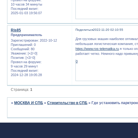
10 часов 34 минуты
Последний визит:
2025-01-03 19:56:07
Ris85
Поделиться
2022-11-20 02:10:55
Предприниматель
Для грузовых машин наиболее оптимал
Зарегистрирован
: 2022-10-12
небольшая логистическая компания, ст
Приглашений:
0
https://www.ros-telematika.ru
я только оп
Сообщений:
80
Уважение:
[+2/-0]
работает четко. Немного надо привыкн
Позитив:
[+2/-0]
0
Провел на форуме:
9 часов 29 минут
Последний визит:
2024-12-28 19:05:28
Страница:
1
»
МОСКВА И СПБ
»
Строительство в СПБ
»
Где установить парктрон