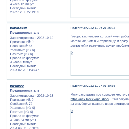
4 часа 12 минут
Последний визит:
2022-12-05 22:19:09
kanatekim
Поделиться
2022-11-26 21:25:33
Предприниматель
Говорю как человек который уже пробо
Зарегистрирован
: 2022-10-12
магазинах, чем в интернете.Да и сразу
Приглашений:
0
доставкой и различных других проблем
Сообщений:
67
Уважение:
[+0/-0]
0
Позитив:
[+0/-0]
Провел на форуме:
3 часа 0 минут
Последний визит:
2023-02-20 11:48:47
hasaneo
Поделиться
2022-11-27 01:30:35
Предприниматель
Могу рассказать про хорошее место с 
Зарегистрирован
: 2022-10-13
https://nsk.blockvape.shop/
. Сам закупа
Приглашений:
0
да и выбор уж намного шире и интересн
Сообщений:
72
Уважение:
[+0/-0]
0
Позитив:
[+0/-0]
Провел на форуме:
3 часа 23 минуты
Последний визит:
2023-03-05 12:28:30