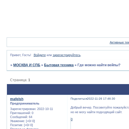
Активные те
Привет, Гость!
Войдите
или
зарегистрируйтесь
.
»
МОСКВА И СПБ
»
Бытовая техника
»
Где можно найти вейпы?
Страница:
1
mafelsh
Поделиться
2022-11-26 17:46:30
Предприниматель
Добрый вечер. Посоветуйте пожалуйста
Зарегистрирован
: 2022-10-11
но не могу найти подходящий сайт.
Приглашений:
0
Сообщений:
64
0
Уважение:
[+0/-0]
Позитив:
[+0/-0]
Провел на форуме: