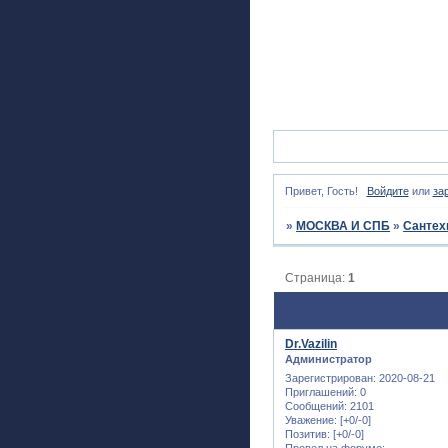
Привет, Гость!
Войдите
или
за
»
МОСКВА И СПБ
»
Сантех
Страница:
1
Dr.Vazilin
Администратор
Зарегистрирован
: 2020-08-21
Приглашений:
0
Сообщений:
2101
Уважение:
[+0/-0]
Позитив:
[+0/-0]
Провел на форуме: