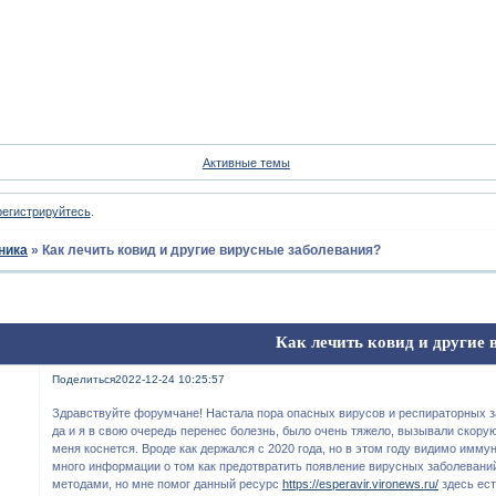
Форум
Участники
Пои
Активные темы
регистрируйтесь
.
ника
»
Как лечить ковид и другие вирусные заболевания?
Как лечить ковид и другие 
Поделиться
2022-12-24 10:25:57
Здравствуйте форумчане! Настала пора опасных вирусов и респираторных за
да и я в свою очередь перенес болезнь, было очень тяжело, вызывали скорую
меня коснется. Вроде как держался с 2020 года, но в этом году видимо имму
много информации о том как предотвратить появление вирусных заболевани
методами, но мне помог данный ресурс
https://esperavir.vironews.ru/
здесь ест