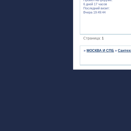
6 дней 17 часов
Последний визит:
Вчера 19:49:44
Страница:
1
»
МОСКВА И СПБ
»
Сантех