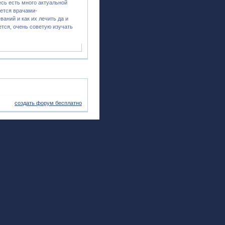
есь есть много актуальной
ется врачами-
аний и как их лечить да и
тся, очень советую изучать
создать форум бесплатно