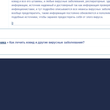
ковид и все его штаммы, и любые вирусные заболевания, респираторные. зд
информации, источник надежный и достоверный так как информация проверя
инфекционистами, и тут подробно описываются все нюансы вирусных заболев
вообще предотвратить, также информация постоянно обновляется и пополняе
подобные источники, чтобы заранее предостеречь себя от злого вируса.
0
ника
»
Как лечить ковид и другие вирусные заболевания?