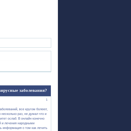
ск
Регистрация
Войти
вирусные заболевания?
1
болеваний, все кругом болеют,
 несколько раз, не думал что и
нитет ослаб. В онлайн конечно
й и лечения народными
ь информация о том как лечить