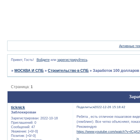
Активные те
Привет, Гость!
Войдите
или
зарегистрируйтесь
.
»
МОСКВА И СПБ
»
Строительство в СПБ
»
Заработок 100 долларов 
Страница:
1
Зара
ticknick
Поделиться
2022-12-26 15:18:42
Заблокирован
Ребята , есть отличное пошаговое вид
Зарегистрирован
: 2022-10-18
(гемблинг). Все четко объясняют, пока
Приглашений:
0
Рекомендую
Сообщений:
47
Уважение:
[+0/-0]
https://www.youtube.com/watch?v=ICg
Позитив:
[+0/-0]
0
Провел на форуме: