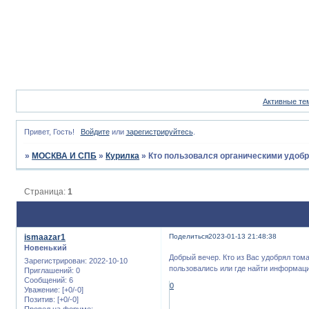
Активные те
Привет, Гость!
Войдите
или
зарегистрируйтесь
.
»
МОСКВА И СПБ
»
Курилка
»
Кто пользовался органическими удоб
Страница:
1
ismaazar1
Поделиться
2023-01-13 21:48:38
Новенький
Добрый вечер. Кто из Вас удобрял то
Зарегистрирован
: 2022-10-10
пользовались или где найти информац
Приглашений:
0
Сообщений:
6
0
Уважение:
[+0/-0]
Позитив:
[+0/-0]
Провел на форуме: