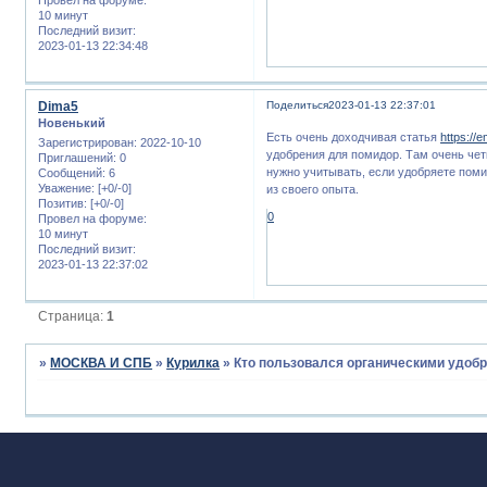
10 минут
Последний визит:
2023-01-13 22:34:48
Dima5
Поделиться
2023-01-13 22:37:01
Новенький
Есть очень доходчивая статья
https://
Зарегистрирован
: 2022-10-10
удобрения для помидор. Там очень чет
Приглашений:
0
нужно учитывать, если удобряете поми
Сообщений:
6
Уважение:
[+0/-0]
из своего опыта.
Позитив:
[+0/-0]
0
Провел на форуме:
10 минут
Последний визит:
2023-01-13 22:37:02
Страница:
1
»
МОСКВА И СПБ
»
Курилка
»
Кто пользовался органическими удоб