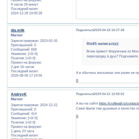
9 часов 29 минут
Последний визит:
2024-12-28 19:05:28
dia.milk
Поделиться
2025-04-18 16:27:38
Магнат
Зарегистрирован
: 2023-02-20
Ris85 написал(а):
Приглашений:
0
Сообщений:
658
Всем привет! Форумчане из Моск
Уважение:
[+0/-0]
перегородку в душ? Подскажите
Позитив:
[+0/-0]
Провел на форуме:
2 дня 16 часов
Последний визит:
А в обычных магазинах они разве не 
2026-08-06 17:24:55
0
AndreyK
Поделиться
2025-04-21 10:50:02
Магнат
А вы на сайте
https://craftwall.ru/contact
Зарегистрирован
: 2024-12-22
Сами брали там душевые и качество по
Приглашений:
0
Сообщений:
414
0
Уважение:
[+0/-0]
Позитив:
[+0/-0]
Провел на форуме:
1 день 23 часа
Последний визит: