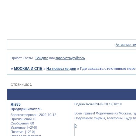
Активные те
Привет, Гость!
Войдите
или
зарегистрируйтесь
.
»
МОСКВА И СПБ
»
На повестке дня
»
Где заказать стеклянные пере
Страница:
1
Ris85
Поделиться
2023-02-20 19:18:10
Предприниматель
Всем привет! Форумчане из Москвы, гд
Зарегистрирован
: 2022-10-12
Подскажите фирмы, телефоны. Буду бл
Приглашений:
0
Сообщений:
80
0
Уважение:
[+2/-0]
Позитив:
[+2/-0]
Провел на форуме: