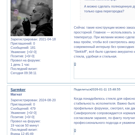
А можно сделать полноценную ду
только одна перегородка?
Сейчас такие конструкции можно заказ
просторной. Главное — использовать за
температур. При желании можно сделат
Зарегистрирован
: 2021-04-18
ваш проём, чтобы всё смотрелось акку
Приглашений:
0
современный интерьер без громоздких
Сообщений:
181
"Stekloff", всё было сделано аккуратн
Уважение:
[+0/-0]
Позитив:
[+0/-0]
стекла, удобная и стильная.
Провел на форуме:
0
1 день 1 час
Последний визит:
Сегодня 09:38:11
Sarmker
Поделиться
2026-01-11 15:48:55
Магнат
Когда понадобилось стекло для офисной
Зарегистрирован
: 2024-08-20
стабильность исполнителя. Важно было,
Приглашений:
0
профильных форумах, смотрел, как давн
Сообщений:
479
Уважение:
[+0/-0]
Симферополе сопровождается нормальн
Позитив:
[+0/-0]
согласовали заранее, по факту получил
Провел на форуме:
профессионального подхода и уважени
19 часов 50 минут
Последний визит:
0
Вчера 12:45:49