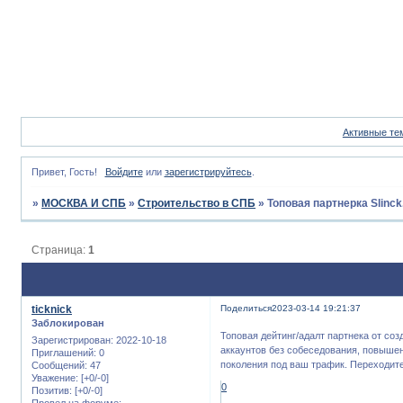
Активные те
Привет, Гость!
Войдите
или
зарегистрируйтесь
.
»
МОСКВА И СПБ
»
Строительство в СПБ
»
Топовая партнерка Slinck
Страница:
1
ticknick
Поделиться
2023-03-14 19:21:37
Заблокирован
Топовая дейтинг/адалт партнека от соз
Зарегистрирован
: 2022-10-18
аккаунтов без собеседования, повыше
Приглашений:
0
поколения под ваш трафик. Переходите
Сообщений:
47
Уважение:
[+0/-0]
0
Позитив:
[+0/-0]
Провел на форуме: