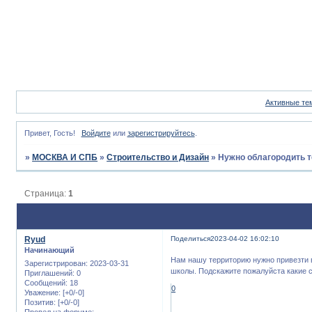
Активные те
Привет, Гость!
Войдите
или
зарегистрируйтесь
.
»
МОСКВА И СПБ
»
Строительство и Дизайн
»
Нужно облагородить 
Страница:
1
Ryud
Поделиться
2023-04-02 16:02:10
Начинающий
Нам нашу территорию нужно привезти 
Зарегистрирован
: 2023-03-31
школы. Подскажите пожалуйста какие 
Приглашений:
0
Сообщений:
18
0
Уважение:
[+0/-0]
Позитив:
[+0/-0]
Провел на форуме: