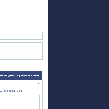
ск
Регистрация
Войти
оили дом, нужен камин
1
камин в новый дом