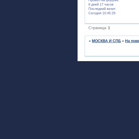
6 дней 17 часов
Последний визит:
Сегодня 10:45:29
Страница:
1
»
МОСКВА И СПБ
»
На пов