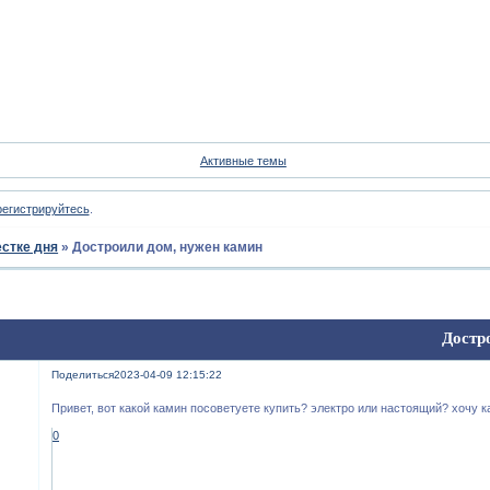
Форум
Участники
Пои
Активные темы
регистрируйтесь
.
естке дня
»
Достроили дом, нужен камин
Достр
Поделиться
2023-04-09 12:15:22
Привет, вот какой камин посоветуете купить? электро или настоящий? хочу 
0