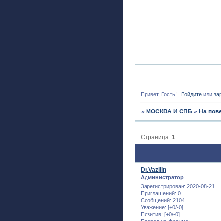
Привет, Гость!
Войдите
или
за
»
МОСКВА И СПБ
»
На пов
Страница:
1
Dr.Vazilin
Администратор
Зарегистрирован
: 2020-08-21
Приглашений:
0
Сообщений:
2104
Уважение:
[+0/-0]
Позитив:
[+0/-0]
Провел на форуме: