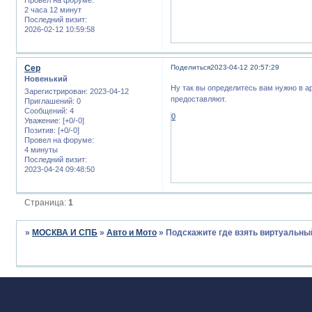
2 часа 12 минут
Последний визит:
2026-02-12 10:59:58
Сер
Поделиться
2023-04-12 20:57:29
Новенький
Ну так вы определитесь вам нужно в ар
Зарегистрирован
: 2023-04-12
предоставляют.
Приглашений:
0
Сообщений:
4
0
Уважение:
[+0/-0]
Позитив:
[+0/-0]
Провел на форуме:
4 минуты
Последний визит:
2023-04-24 09:48:50
Страница:
1
»
МОСКВА И СПБ
»
Авто и Мото
»
Подскажите где взять виртуальный