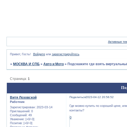
Активные те
Привет, Гость!
Войдите
или
зарегистрируйтесь
.
»
МОСКВА И СПБ
»
Авто и Мото
»
Подскажите где взять виртуальный
Страница:
1
По
Витя Лозовской
Поделиться
2023-04-12 20:56:52
Работник
Где можно купить по хорошей цене, или
Зарегистрирован
: 2023-03-14
контакты?
Приглашений:
0
Сообщений:
49
0
Уважение:
[+0/-0]
Позитив:
[+0/-0]
Провел на форуме: