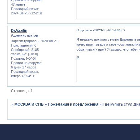
47 минут
Последний визит:
2024-01-25 21:52:31
Dr.Vazilin
Поделиться
2023-05-10 14:04:09
Администратор
Я недавно покупал стулья Диамант в 
Зарегистрирован
: 2020-08-21
качеством товара и сервисом магазина
Приглашений:
0
обратиться к ним? Я думаю, что тебе п
Сообщений:
2105
Уважение:
[+0/-0]
0
Позитив:
[+0/-0]
Провел на форуме:
6 дней 17 часов
Последний визит:
Вчера 13:54:11
Страница:
1
»
МОСКВА И СПБ
»
Пожелания и предложения
»
Где купить стул Ди