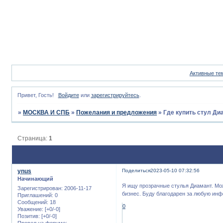
Активные те
Привет, Гость!
Войдите
или
зарегистрируйтесь
.
»
МОСКВА И СПБ
»
Пожелания и предложения
»
Где купить стул Ди
Страница:
1
ynus
Поделиться
2023-05-10 07:32:56
Начинающий
Я ищу прозрачные стулья Диамант. Може
Зарегистрирован
: 2006-11-17
бизнес. Буду благодарен за любую ин
Приглашений:
0
Сообщений:
18
0
Уважение:
[+0/-0]
Позитив:
[+0/-0]
Провел на форуме: