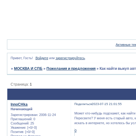
Активные те
Привет, Гость!
Войдите
или
зарегистрируйтесь
.
»
МОСКВА И СПБ
»
Пожелания и предложения
»
Как найти выкуп ав
Страница:
1
InnoCHka
Поделиться
2023-07-15 21:01:55
Начинающий
Может кто-нибудь подскажет, как найт
Зарегистрирован
: 2006-11-24
Пересвете? У меня есть старый авто, 
Приглашений:
0
искать в интернете, но хотелось бы у
Сообщений:
25
Уважение:
[+0/-0]
0
Позитив:
[+0/-0]
Провел на форуме: