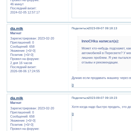
46 минут
Последний визит:
2024-02-05 12:57:17
dia.milk
Поделиться
2023-09-07 09:18:13
Магнат
Зарегистрирован
: 2023-02-20
InnoCHka написал(а):
Приглашений:
0
Сообщений:
658
Может кто-нибудь подскажет, ка
Уважение:
[+0/-0]
автомобилей в Пересвете? У мен
Позитив:
[+0/-0]
лишних проблем. Я уже пытался 
Провел на форуме:
отзывы и рекомендации.
2 дня 16 часов
Последний визит:
2026-08-06 17:24:55
Думаю если продавать машину через вы
0
dia.milk
Поделиться
2023-09-07 09:19:23
Магнат
Хотя когда надо быстро продать, это д
Зарегистрирован
: 2023-02-20
Приглашений:
0
0
Сообщений:
658
Уважение:
[+0/-0]
Позитив:
[+0/-0]
Провел на форуме: