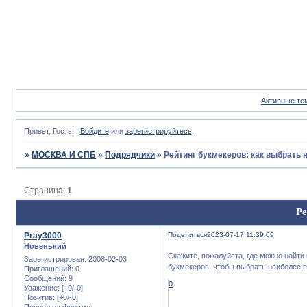
Активные те
Привет, Гость!
Войдите
или
зарегистрируйтесь
.
»
МОСКВА И СПБ
»
Подрядчики
»
Рейтинг букмекеров: как выбрать
Страница:
1
Ре
Pray3000
Поделиться
2023-07-17 11:39:09
Новенький
Скажите, пожалуйста, где можно найти
Зарегистрирован
: 2008-02-03
букмекеров, чтобы выбрать наиболее п
Приглашений:
0
Сообщений:
9
0
Уважение:
[+0/-0]
Позитив:
[+0/-0]
Провел на форуме: