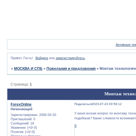
Активные те
Привет, Гость!
Войдите
или
зарегистрируйтесь
.
»
МОСКВА И СПБ
»
Пожелания и предложения
»
Монтаж технологич
Страница:
1
Монтаж технол
ForexOnline
Поделиться
2023-07-23 00:58:12
Начинающий
У меня возник вопрос по монтажу техн
Зарегистрирован
: 2006-04-20
подобным? Какие сложности возникают
Приглашений:
0
Сообщений:
18
0
Уважение:
[+0/-0]
Позитив:
[+0/-0]
Провел на форуме: