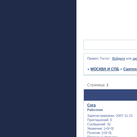
Привет, Гость!
Войдите
или
за
»
МОСКВА И СПБ
»
Сантех
Страница:
1
Cora
Работник
Зарегистрирован
: 2007-11-21
Приглашений:
0
Сообщений:
32
Уважение:
[+0/-0]
Позитив:
[+0/-0]
Провел на форуме: