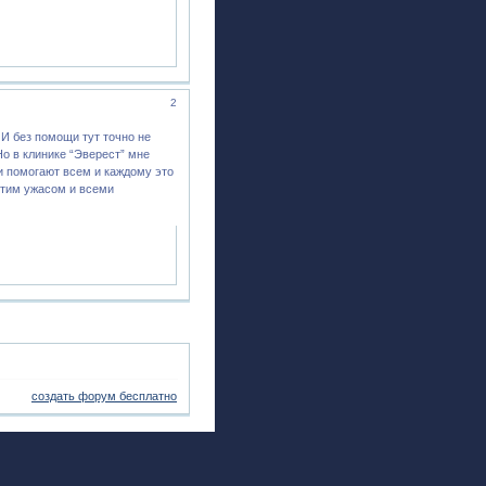
2
 И без помощи тут точно не
Но в клинике “Эверест” мне
 помогают всем и каждому это
 этим ужасом и всеми
создать форум бесплатно