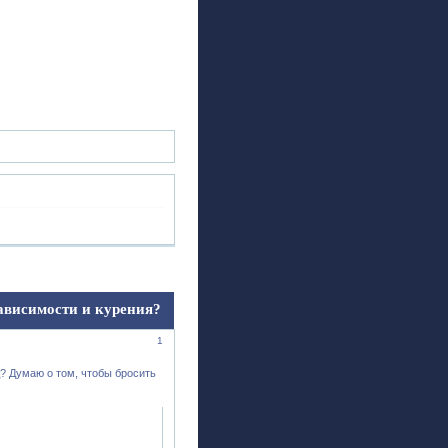
ск
Регистрация
Войти
зависимости и курения?
1
д? Думаю о том, чтобы бросить