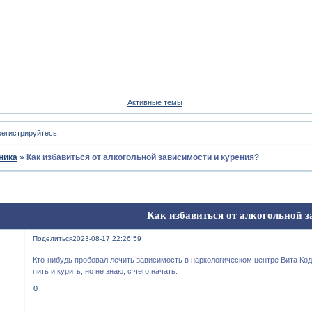
Форум
Участники
Пои
Активные темы
регистрируйтесь
.
ника
»
Как избавиться от алкогольной зависимости и курения?
Как избавиться от алкогольной 
Поделиться
2023-08-17 22:26:59
Кто-нибудь пробовал лечить зависимость в наркологическом центре Вита Ко
пить и курить, но не знаю, с чего начать.
0