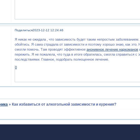
Поделиться
2023-12-12 12:24:46
Я никак не ожидала , что зависимость будет таким непростым заболеванием.
обойтись. Я сама страдала от зависимости и поэтому хорошо знаю, как это. 
смогли помочь. Там проводят эффективное
анонимное лечение наркоманов
и
пережить. Я не пожалела, что туда в итоге обратилась, смогла справиться с
последствиями. Главное, подобрать полноценное лечение.
0
ника
»
Как избавиться от алкогольной зависимости и курения?