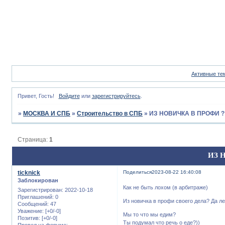
Активные те
Привет, Гость!
Войдите
или
зарегистрируйтесь
.
»
МОСКВА И СПБ
»
Строительство в СПБ
»
ИЗ НОВИЧКА В ПРОФИ 
Страница:
1
ИЗ 
ticknick
Поделиться
2023-08-22 16:40:08
Заблокирован
Как не быть лохом (в арбитраже)
Зарегистрирован
: 2022-10-18
Приглашений:
0
Из новичка в профи своего дела? Да ле
Сообщений:
47
Уважение:
[+0/-0]
Мы то что мы едим?
Позитив:
[+0/-0]
Ты подумал что речь о еде?))
Провел на форуме: