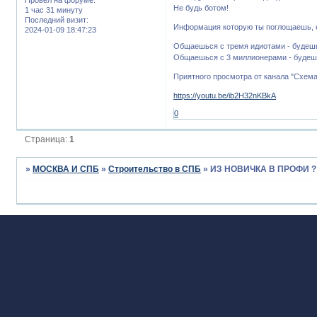
Не будь ботом!
1 час 31 минуту
Последний визит:
Информация которую ты поглощаешь, ед
2024-01-09 18:47:23
Общаешься с тремя идиотами - будеш
Общаешься с 3 миллионерами - будеш
Приятного просмотра от канала "Схем
https://youtu.be/ib2H32nKBkA
0
Страница:
1
»
МОСКВА И СПБ
»
Строительство в СПБ
»
ИЗ НОВИЧКА В ПРОФИ 