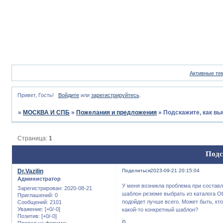
Активные те
Привет, Гость!
Войдите
или
зарегистрируйтесь
.
»
МОСКВА И СПБ
»
Пожелания и предложения
»
Подскажите, как в
Страница:
1
Подс
Dr.Vazilin
Поделиться
2023-09-21 20:15:04
Администратор
У меня возникла проблема при составле
Зарегистрирован
: 2020-08-21
шаблон резюме выбрать из каталога Obr
Приглашений:
0
подойдет лучше всего. Может быть, кт
Сообщений:
2101
Уважение:
[+0/-0]
какой-то конкретный шаблон?
Позитив:
[+0/-0]
0
Провел на форуме: