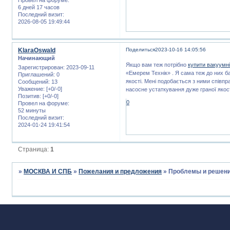
6 дней 17 часов
Последний визит:
2026-08-05 19:49:44
KlaraOswald
Поделиться
2023-10-16 14:05:56
Начинающий
Якщо вам теж потрібно
купити вакуумн
Зарегистрирован
: 2023-09-11
«Емерем Технік» . Я сама теж до них ба
Приглашений:
0
якості. Мені подобається з ними співпр
Сообщений:
13
Уважение:
[+0/-0]
насосне устаткування дуже граної якост
Позитив:
[+0/-0]
0
Провел на форуме:
52 минуты
Последний визит:
2024-01-24 19:41:54
Страница:
1
»
МОСКВА И СПБ
»
Пожелания и предложения
»
Проблемы и решени