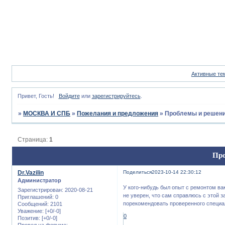
Активные те
Привет, Гость!
Войдите
или
зарегистрируйтесь
.
»
МОСКВА И СПБ
»
Пожелания и предложения
»
Проблемы и решени
Страница:
1
Про
Dr.Vazilin
Поделиться
2023-10-14 22:30:12
Администратор
У кого-нибудь был опыт с ремонтом ва
Зарегистрирован
: 2020-08-21
не уверен, что сам справлюсь с этой з
Приглашений:
0
порекомендовать проверенного специа
Сообщений:
2101
Уважение:
[+0/-0]
0
Позитив:
[+0/-0]
Провел на форуме: