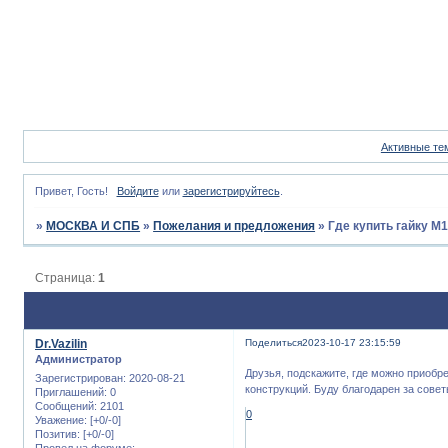
Активные те
Привет, Гость!
Войдите
или
зарегистрируйтесь
.
»
МОСКВА И СПБ
»
Пожелания и предложения
»
Где купить гайку М
Страница:
1
Dr.Vazilin
Поделиться
2023-10-17 23:15:59
Администратор
Друзья, подскажите, где можно приобр
Зарегистрирован
: 2020-08-21
конструкций. Буду благодарен за сове
Приглашений:
0
Сообщений:
2101
0
Уважение:
[+0/-0]
Позитив:
[+0/-0]
Провел на форуме: