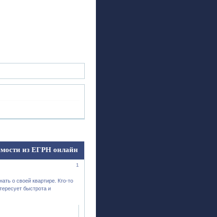
ск
Регистрация
Войти
имости из ЕГРН онлайн
1
ать о своей квартире. Кто-то
тересует быстрота и