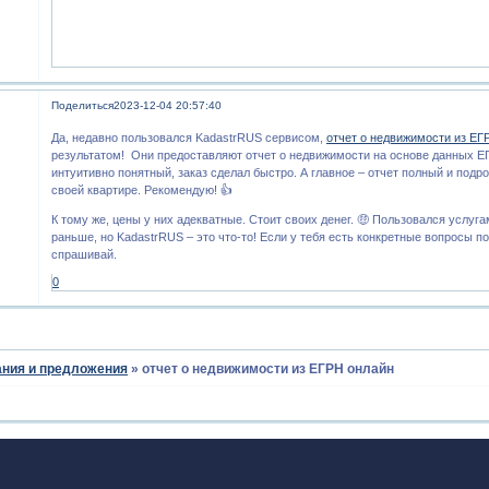
Поделиться
2023-12-04 20:57:40
Да, недавно пользовался KadastrRUS сервисом,
отчет о недвижимости из ЕГ
результатом! Они предоставляют отчет о недвижимости на основе данных Е
интуитивно понятный, заказ сделал быстро. А главное – отчет полный и подро
своей квартире. Рекомендую! 👍
К тому же, цены у них адекватные. Стоит своих денег. 🤑 Пользовался услуг
раньше, но KadastrRUS – это что-то! Если у тебя есть конкретные вопросы по
спрашивай.
0
ния и предложения
»
отчет о недвижимости из ЕГРН онлайн