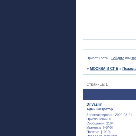
Привет, Гость!
Войдите
или
за
»
МОСКВА И СПБ
»
Пожела
Страница:
1
Dr.Vazilin
Администратор
Зарегистрирован
: 2020-08-21
Приглашений:
0
Сообщений:
2104
Уважение:
[+0/-0]
Позитив:
[+0/-0]
Провел на форуме: