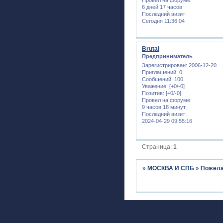
6 дней 17 часов
Последний визит:
Сегодня 11:36:04
Brutal
Предприниматель
Зарегистрирован
: 2006-12-20
Приглашений:
0
Сообщений:
100
Уважение:
[+0/-0]
Позитив:
[+0/-0]
Провел на форуме:
9 часов 18 минут
Последний визит:
2024-04-29 09:55:16
Страница:
1
»
МОСКВА И СПБ
»
Пожела