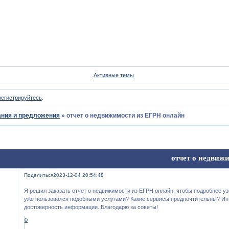
Форум
Участники
Пои
Активные темы
регистрируйтесь
.
ния и предложения
»
отчет о недвижимости из ЕГРН онлайн
отчет о недвиж
Поделиться
2023-12-04 20:54:48
Я решил заказать отчет о недвижимости из ЕГРН онлайн, чтобы подробнее узн
уже пользовался подобными услугами? Какие сервисы предпочтительны? Ин
достоверность информации. Благодарю за советы!
0