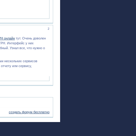
2
РН онлайн
тут. Очень доволен
ГРН. Интерфейс у них
бный. Узнал все, что нужно о
ами нескольких сервисов
 отчету или сервису,
создать форум бесплатно